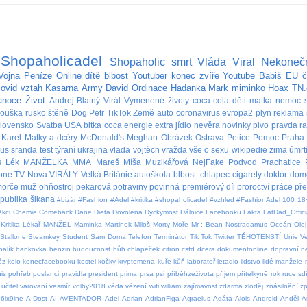
Shopaholicadel
Shopaholic
smrt
Vláda
Viral
Nekoneč
Vojna
Peníze
Online
dítě
blbost
Youtuber
konec
zvíře
Youtube
Babiš
EU
č
covid
vztah
Kasarna
Army
David
Ordinace
Hadanka
Mark
miminko
Hoax
TN.
ánoce
Život
Andrej
Blatný
Virál
Vymenené životy
coca cola
děti
matka
nemoc
rouška
rusko
štěně
Dog
Petr
TikTok
Země
auto
coronavirus
evropa2
plyn
reklama
lovensko
Svatba
USA
bitka
coca
energie
extra
jídlo
nevěra
novinky
pivo
pravda
r
Karel
Matky a dcéry
McDonald's
Meghan
Obrázek
Ostrava
Petice
Pomoc
Praha
bus
sranda
test
týraní
ukrajina
vlada
vojtěch
vražda
vše o sexu
wikipedie
zima
úmrt
s
Lék
MANŽELKA
MMA
Mareš
Míša Muzikářová
NejFake
Podvod
Prachatice
lone
TV Nova
VIRÁLY
Velká Británie
autoškola
blbost.
chlapec
cigarety
doktor
dom
orče
muž
ohňostroj
pekarová
potraviny
povinná
premiérový díl
proroctví
práce
př
publika
šikana
#bizár #Fashion #Adel #kritika #shopaholicadel #vzhled #FashionAdel
100
18
Akci
Chemie
Comeback
Dane
Dieta
Dovolena
Dyckymost
Dálnice
Facebooku
Fakta
FatDad_Offici
Kritika
Lékař
MANŽEL
Maminka
Martinek
Miloš
Morty
Moře
Mr : Bean
Nostradamus
Oceán
Olej
Stallone
Steamkey
Student
Sám Doma
Telefon
Terminátor
Tik Tok
Twitter
TĚHOTENSTÍ
Unie
V
balík
bankovka
benzin
budoucnost
bůh
chlapeček
citron
csfd
dcera
dokumentonline
dopravní 
ěz
kolo
konecfacebooku
kostel
kočky
kryptomena
kuře
kůň
laboratoř
letadlo
lidstvo
lidé
manžele
is
pohřeb
poslanci
pravidla
president
prima
prsa
psi
příběhzeživota
příjem
přítelkyně
rok
ruce
sdí
učitel
varovaní
vesmír
volby2018
věda
vězení
wifi
william
zajímavost
zdarma
zloděj
znásilnění
z
6ix9ine
A Dost
AI
AVENTADOR
Adel
Adrian
AdrianFiga
Agraelus
Agáta
Alois
Android
Anděl
A