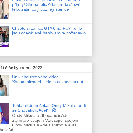
příjmy! Shopaholic Adél prodává své
tělo, zatímco ji požírají štěnice
Chcete si zahrát GTA 6 na PC? Tohle
jsou očekávané hardwarové požadavky
ší články za rok 2022
Únik choulostivého videa
Shopaholicadel. Lidé jsou znechuceni.
Tohle nikdo nečekal! Ondy Mikula randí
se ShopaholicAdel?! 😱
Ondy Mikula a ShopaholicAdel –
zajímavé spojení Vzrušující spojení:
Ondy Mikula a Adéla Pulcová alias
olicAd...