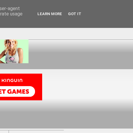
user-agent
erate usage
LEARN MORE
GOT IT