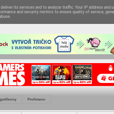
deliver its services and to analyze traffic. Your IP address and 
formance and security metrics to ensure quality of service, gen
abuse.
garDenny
Profimann