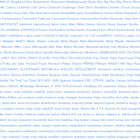
MW X5
Bagárová
Ban
Barrandosv
Barrandov
Battlegrounds
Bean
Ben
Big Ben
Big Shock
Bitco
illo
Casino
Celebrita
Celý
Cena
Ceterová
Challenge
Chat
Chef
Chemička
Chrome
Chuck
Chuck 
ol
Debilní Kecy
Den
Dila
Dokument
Doma
DomaciRecepty
Domodědovo
Doneo
Down
Drastické
p
Facebookhra
Fakevideo
Faltýnek
Fanoušek
Fantozzi
FashionAdel
Feriha
Fernando
Figa
Flek
HOTOVOSŤ
Hamburk
Hanychová
Herní zóna
Hitler
Hittler
Homer
Honza
Horse
Huawei
Hudba
ČSL
KOMISIA
KONTROLA
Kafuu
Kali
Kariéra
Karlos
Karton
Kaufland
Ken Block
Kerbal
Kevin
Ki
islav
LadyDiana
Lajna
Laser
Ledecká
Ledecký
Legenda
Lev
Lidl
Litoměřicko
Litvínov
Logan
Lo
e
Malajsie
MallTV
Marek
Marián Labuda
Marly
Marpo
Mars
Marshmello
Maso
Master
MasterCh
Milevsko
Miley Cyrus
Minnapolis
Miro
Mise
Misha
Monster
Moravskoslezský kraj
Moskva
Moude
ia
Norris
Nouzový
Nová
Nový
Nutella
Náhlovský
Německo
Něměcko
OBMEDZENI
ODS
OH
OH2
LATBY
PET
PETA
PIRÁTI
PLATBY
POLITIKA
PSYCHOLOGIE
Pan
Paolo
Park
Paul
Pavel
Pe
d
Pošta pro tebe
Prachař
Prask
Premium
Primat
Pávek
PŘÍPAD
Příbram
RAKEV
RIP
Rap
Rav
EDOVANOST
SLOVENSKÁ REPUBLIKa
SPECIAL
SPOLEČNOST
Salvatore
Sankce
Sankcepro
lentína
Slunce
Smoothie
Soukup
Spojené státy
Standa
StandaShow
Stejk
Sterakdary
Stop
Str
strála
Trik
Troll
Tuk
Týral
UFC
UFO
USB
Uganda
Ukrajině
VRC
VTÍPEK
Vajíčko
Vanga
Vařímes
atson
Werich
WhatsApp
Wolverine
X
XFN
XXXTentacion
Xholakys
Za volantem
Zakaz
Zdražov
sh
aukro
auta
babička
babičky
baby
back
bakterie
bankovky
barvení
basníčka
beranek
best
řicho
bříško
cat
centrum
ceský internet
cesta
chatgpt
chernobyl
chlap
chuvička
chuť.jídlo
clanky
k
delta
dluh
dnes
dochazka
dodržování
dodávka
dojemný
dollar
doporučujeme
droběna
drogy
d
er
exploze
extrém
fake justin
falešně
feed
fenykl
fetak
fibrom
film a TV
finance
fit
food
fotograf
lky
hraní
hrozba
hubena
hubnout
hyena
hřebík
iOS
icq
idnes.cz
ifunny
imigrant
in
influenceři
i
iktok
konopí
kopanec
kouzelník
kouř
kra
krabička
kraj
kraken
krasa
krev
krém
kurva
kvíz
kynol
mandarinka
manželek
maps
margot
marihuana
masturbace
matkaroku
mattoni
meteor
mikula
mil
žení
napadení
nedbalost
nekrotizující fasciitida
nevěsta
neziskovka
nezodpovědnost
noha
not
í
oko
omezení
ondy
ondy mikula
opatření
operace
operátor
opice
opilost
opička
oragutan
oral
or