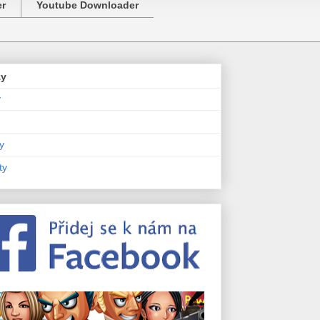
er
Youtube Downloader
zy
y
y
ty