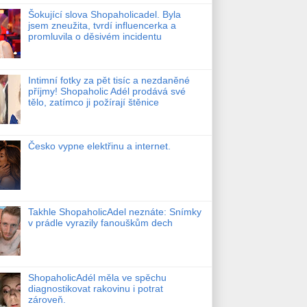
Šokující slova Shopaholicadel. Byla
jsem zneužita, tvrdí influencerka a
promluvila o děsivém incidentu
Intimní fotky za pět tisíc a nezdaněné
příjmy! Shopaholic Adél prodává své
tělo, zatímco ji požírají štěnice
Česko vypne elektřinu a internet.
Takhle ShopaholicAdel neznáte: Snímky
v prádle vyrazily fanouškům dech
ShopaholicAdél měla ve spěchu
diagnostikovat rakovinu i potrat
zároveň.