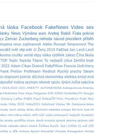
ná láska
Facebook
FakeNews
Video
sex
lánky
News
Výměna
euro
Andrej Babiš
Fiala
policie
cz
Zeman
Zuckerberg
nehoda
návod
prezident
příběh
shopina
virus
zajímavosti
Adéla
Recept
Simpsonovi
The
soutěž
svět
vtip
wiki
čr
Ženy
2018
FatDad
Jan
Leoš
Leoš
akovina
roušky
senát
vtipy
válka
výdělek
zákaz
Čína
škola
TOP
Teplo
Teplota
Titanic
To nejlepší
Ulice
Zemřel
bratr
í
2022
Adam
Cikan
Drahoš
FattyPillow
Francie
Gott
Harry
Prank
Prešov
Profimann
Redbull
Rychlý prachy
Steam
ov
dopravní policie
důchod
ekonomika
eletrika
emoji
end
edpověď
rodina
seznam
silvestr
spolu
týrání zvířat
vakcína
+
2019
2020
2021
ANKETY
AUTONEHODA
Adelapulcova
Amerika
al
FilmOnline
Free Keys
Fregamer
GTA
GTAVI
GoGoManTV
Google
Osmany Laffita
PUBG
Papír
PolicieČR
Princ
Prostřeno
Putin
Rick
emola
Volby 2020
Volby2021
Vyšehrad
Václav
Wc
Zakázaná láska
nehoda
duch
dávky
dívka
důchodci
elektrika
evropa
film
foto
had
hit
milion
mini
měna
měsíc
mříž
můž
nafta
nebezpečí
nejlepší
nevlastní
lej
sestra
sestřička
share
slavík
smutná zpravá
sperma
spánek
stát
pěvák
záhada
zákon
útulek
Čeština
řezník.
šok
)
100let
11.zaří
155
nežka a Jiřík
Anketa
Aperol
ArenaNet
Armada
Armagedon
Arnold