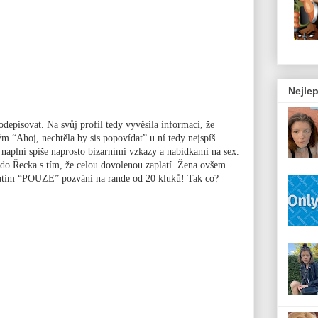
Nejlep
depisovat. Na svůj profil tedy vyvěsila informaci, že
m “Ahoj, nechtěla by sis popovídat” u ní tedy nejspíš
a naplní spíše naprosto bizarními vzkazy a nabídkami na sex.
 do Řecka s tím, že celou dovolenou zaplatí. Žena ovšem
 zatím “POUZE” pozvání na rande od 20 kluků! Tak co?