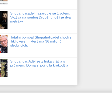
Shopaholicadel hazarduje se životem.
Vyzývá na souboj Droběnu, dělí je dva
metráky
Totální bomba! Shopaholicadel chodí s
TikTokerem, který má 36 milionů
sledujících.
Shopaholic Adél se z Irska vrátila s
průjmem. Doma si pořídila krokodýla