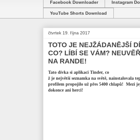
Facebook Downloader
Instagram D
YouTube Shorts Download
čtvrtek 19. října 2017
TOTO JE NEJŽÁDANĚJŠÍ D
CO? LÍBÍ SE VÁM? NEUVĚŘÍ
NA RANDE!
Tato dívka si aplikaci Tinder, co
ž je největší seznamka na světě, nainstalovala te
profilem propojilo už přes 5400 chlapů! Mezi j
dokonce ani herci!