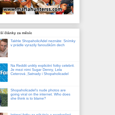
ší články za měsíc
Takhle ShopaholicAdel neznáte: Snímky
v prádle vyrazily fanouškům dech
Na Reddit unikly explicitní fotky celebrit.
Je mezi nimi Sugar Denny, Lela
Ceterová ,Satnady i Shopaholicadel
Shopaholicadel's nude photos are
going viral on the internet. Who does
she think is to blame?
Intimní fotky za pět tisíc a nezdaněné