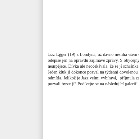
Jazz Egger (19) z Londýna, už dávno nestíhá všem o
odepíše jen na opravdu zajímavé zprávy. S obyčejný
neuspějete. Dívka ale neočekávala, že se jí schránk
Jeden kluk jí dokonce pozval na týdenní dovolenou
odmítla. Jelikož je Jazz velmi vybíravá, příjmula
pozvali byste jí? Podívejte se na následující galerii!