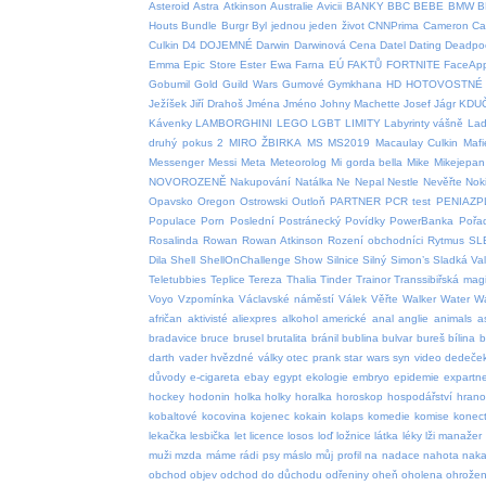
Asteroid
Astra
Atkinson
Australie
Avicii
BANKY
BBC
BEBE
BMW
B
Houts
Bundle
Burgr
Byl jednou jeden život
CNNPrima
Cameron
Car
Culkin
D4
DOJEMNÉ
Darwin
Darwinová Cena
Datel
Dating
Deadpo
Emma
Epic Store
Ester
Ewa Farna
EÚ
FAKTŮ
FORTNITE
FaceAp
Gobumil
Gold
Guild Wars
Gumové
Gymkhana
HD
HOTOVOSTNÉ
Ježíšek
Jiří Drahoš
Jména
Jméno
Johny Machette
Josef
Jágr
KDU
Kávenky
LAMBORGHINI
LEGO
LGBT
LIMITY
Labyrinty vášně
Lad
druhý pokus 2
MIRO ŽBIRKA
MS
MS2019
Macaulay Culkin
Mafi
Messenger
Messi
Meta
Meteorolog
Mi gorda bella
Mike
Mikejepan
NOVOROZENĚ
Nakupování
Natálka
Ne
Nepal
Nestle
Nevěřte
Nok
Opavsko
Oregon
Ostrowski
Outloň
PARTNER
PCR test
PENIAZP
Populace
Porn
Poslední
Postránecký
Povídky
PowerBanka
Pořa
Rosalinda
Rowan
Rowan Atkinson
Rození obchodníci
Rytmus
SL
Dila
Shell
ShellOnChallenge
Show
Silnice
Silný
Simon’s
Sladká Va
Teletubbies
Teplice
Tereza
Thalia
Tinder
Trainor
Transsibiřská magi
Voyo
Vzpomínka
Václavské náměstí
Válek
Věřte
Walker
Water
W
afričan
aktivisté
aliexpres
alkohol
americké
anal
anglie
animals
a
bradavice
bruce
brusel
brutalita
bránil
bublina
bulvar
bureš
bílina
b
darth vader hvězdné války otec prank star wars syn video
dedeče
důvody
e-cigareta
ebay
egypt
ekologie
embryo
epidemie
expartn
hockey
hodonin
holka
holky
horalka
horoskop
hospodářství
hrano
kobaltové
kocovina
kojenec
kokain
kolaps
komedie
komise
konect
lekačka
lesbička
let
licence
losos
loď
ložnice
látka
léky
lži
manažer
muži
mzda
máme rádi psy
máslo
můj profil
na
nadace
nahota
naka
obchod
objev
odchod do důchodu
odřeniny
oheň
oholena
ohrožen