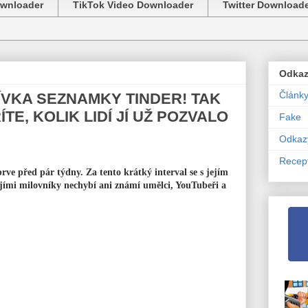
ownloader
TikTok Video Downloader
Twitter Download
Odka
Článk
ÍVKA SEZNAMKY TINDER! TAK
TE, KOLIK LIDÍ JÍ UŽ POZVALO
Fake
Odkaz
Recep
prve před pár týdny. Za tento krátký interval se s jejím
ejími milovníky nechybí ani známí umělci, YouTubeři a