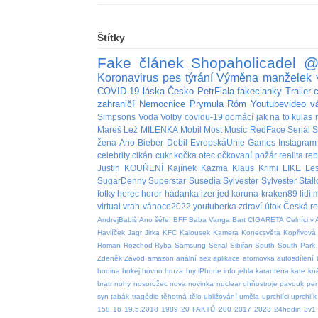
Štítky
Fake
článek
Shopaholicadel
@
Koronavirus
pes
týrání
Výměna manželek
COVID-19
láska
Česko
PetrFiala
fakeclanky
Trailer
zahraničí
Nemocnice
Prymula
Róm
Youtubevideo
v
Simpsons
Voda
Volby
covidu-19
domácí
jak na to
kulas
Mareš
Lež
MILENKA
Mobil
Most
Music
RedFace
Seriál
S
žena
Ano
Bieber
Debil
EvropskáUnie
Games
Instagram
celebrity
cikán
cukr
kočka
otec
očkovaní
požár
realita
re
Justin
KOUŘENÍ
Kajínek
Kazma
Klaus
Krimi
LIKE
Le
SugarDenny
Superstar
Susedia
Sylvester
Sylvester Stal
fotky
herec
horor
hádanka
izer
jed
koruna
kraken89
lidi
m
virtual
vrah
vánoce2022
youtuberka
zdraví
útok
Česká re
AndrejBabiš
Ano šéfe!
BFF
Baba Vanga
Bart
CIGARETA
Celníci v 
Havlíček
Jagr
Jirka
KFC
Kalousek
Kamera
Konecsvěta
Kopřivová
Roman
Rozchod
Ryba
Samsung
Serial
Sibiřan
South
South Park
Zdeněk
Závod
amazon
anální sex
aplikace
atomovka
autosdílení
hodina
hokej
hovno
hruza
hry
iPhone
info
jehla
karanténa
kate
kn
bratr
nohy
nosorožec
nova
novinka
nuclear
ohňostroje
pavouk
pen
syn
tabák
tragédie
těhotná
tělo
ubližování
uměla
uprchlíci
uprchlík
158
16
19.5.2018
1989
20 FAKTŮ
200
2017
2023
24hodin
3v1