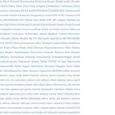
in
Block
Bohumil
Bonboniéra
Borhyova
Boyce
Britský palác
Brooke
Norris
Claus
Clear
Coca-Cola
Colgate
Competition
Cristovao
Crocs
Duchcov
Dynastie
Díl
EK
ELEKTRONICKÁ
EURÓPSKA
Elektronické
Formule
Fotbal
Freescoot
Fregamercz
Fuck
GPS
GTAV
Ganacci
Gif
ILLINOISNEWS
ISS
Inflace
Iqos
Italie
JAR
JIP
Jaguar
Jaroslav
Je
tkat
Klip
Kokos
Komenský
Koncert
Král
Kulínský
Kupón
Kurýr
Kuvajt
s Angeles
Loterie
Louny
LucyPug
Láska na druhý pokus
Láska na
ef
Maxim Turbulenc
McDonald‘s
Media
Meghan Trainor
Mercedes
r
Moudro
Mrcha
Muzika
My PC
Má tlustá Valentýna
NOTRE-DAME
018
OSVČ
Obchodnícentrum
Ohio
Oktagon
OnlineVidea
OnlyFans
klo
Pepsi
Pfizer
Pimps
Pirát
Planeta
PlayerUnknown's
Plán
Polsko
asz
Regina
Reklamaweb
Renovace rachotin
Rhodos
Rom
Romeo
tiRusku
SantaClaus
Satnady
Schumacher
Schwarzenegger
Seriál
ánský
Svoboda
Sweatcoin
Sázka
TBHQ
TOP09
TV
Tary
Telenovela
krakenem89
Vedro
Vegan
Vejvodová
Veronika
Villaggio
Voice
Voják
ání
Zkouškaonline
Zlato
Zuzana Čaputová
ZÁZRAK
adéla pulcová
bitcoin.
bizar
bizár
bizár Fashion
blechy
bonus
bordel
boty
bouře
click
cnn
co
cukrovka
cukroví
cvik
cvičení
církev
dabing
dana
daně
ruh
duchod
dvojčata
dárek
díte
děda
dřevo
důchodový věk
důvod
fox
free
galerie
gril
guma
historie
hladovění
hledáse
hlídáni
hnus
nstantní
japonsko
jaro
jožko
kafe
kamery
karma
klavír
klikačka
kluci
ogie
kyslík
kóma
křeček
křižovatka
lahev
lahve
led
ledovec
ledvina
a
milenci
milenec
milovani
mince
mnich
more
mravenci
mráz
mutace
ebook
nouzovýstav
nugetky
nález
nápad
nápoj
nápoje
návrhář
nůž
el
orální
oteckovia
otázka
out
ozzák
oči
očkování
pacient
pandemic