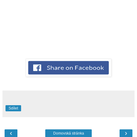
Sdílet
‹
›
Domovská stránka