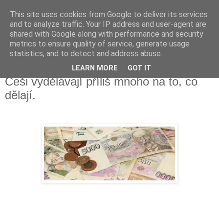
This site uses cookies from Google to deliver its services
Fakečlánky
and to analyze traffic. Your IP address and user-agent are
shared with Google along with performance and security
metrics to ensure quality of service, generate usage
Věř všemu co tady vidíš.
statistics, and to detect and address abuse.
LEARN MORE
GOT IT
úterý 24. března 2020
Češi vydělávají příliš mnoho na to, co
dělají.