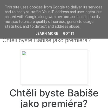
This site uses cookies from Google to deliver its services
Fakečlánky
and to analyze traffic. Your IP address and user-agent are
shared with Google along with performance and security
metrics to ensure quality of service, generate usage
Věř všemu co tady vidíš.
statistics, and to detect and address abuse.
LEARN MORE
GOT IT
úterý 24. října 2017
Chtěli byste Babiše jako premiéra?
Chtěli byste Babiše
jako premiéra?