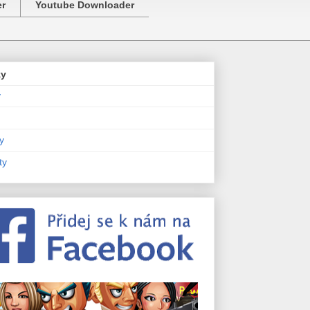
er
Youtube Downloader
zy
y
y
ty