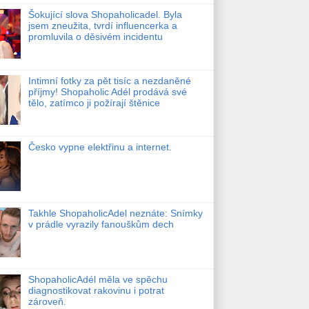
Šokující slova Shopaholicadel. Byla
jsem zneužita, tvrdí influencerka a
promluvila o děsivém incidentu
Intimní fotky za pět tisíc a nezdaněné
příjmy! Shopaholic Adél prodává své
tělo, zatímco ji požírají štěnice
Česko vypne elektřinu a internet.
Takhle ShopaholicAdel neznáte: Snímky
v prádle vyrazily fanouškům dech
ShopaholicAdél měla ve spěchu
diagnostikovat rakovinu i potrat
zároveň.