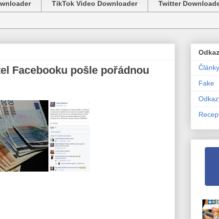
ownloader
TikTok Video Downloader
Twitter Download
Odka
Článk
itel Facebooku pošle pořádnou
Fake
Odkaz
Recep