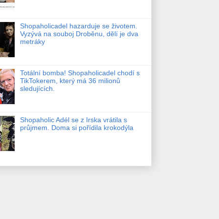
Shopaholicadel hazarduje se životem.
Vyzývá na souboj Droběnu, dělí je dva
metráky
Totální bomba! Shopaholicadel chodí s
TikTokerem, který má 36 milionů
sledujících.
Shopaholic Adél se z Irska vrátila s
průjmem. Doma si pořídila krokodýla