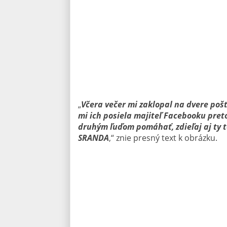
„
Včera večer mi zaklopal na dvere pošt
mi ich posiela majiteľ Facebooku pret
druhým ľuďom pomáhať, zdieľaj aj ty te
SRANDA
,“ znie presný text k obrázku.