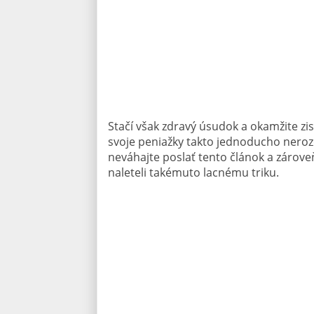
Stačí však zdravý úsudok a okamžite zi
svoje peniažky takto jednoducho nerozdá
neváhajte poslať tento článok a zároveň
naleteli takémuto lacnému triku.