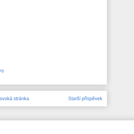
rg
vská stránka
Starší příspěvek