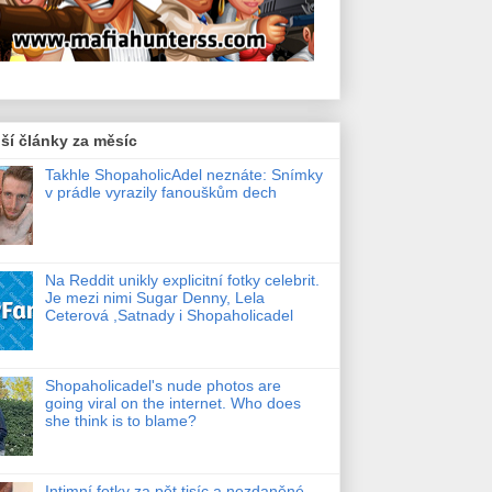
ší články za měsíc
Takhle ShopaholicAdel neznáte: Snímky
v prádle vyrazily fanouškům dech
Na Reddit unikly explicitní fotky celebrit.
Je mezi nimi Sugar Denny, Lela
Ceterová ,Satnady i Shopaholicadel
Shopaholicadel's nude photos are
going viral on the internet. Who does
she think is to blame?
Intimní fotky za pět tisíc a nezdaněné