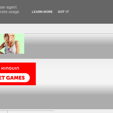
user-agent
erate usage
LEARN MORE
GOT IT