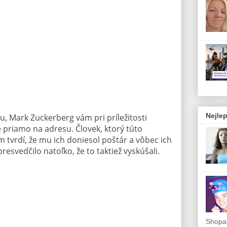
Nejlep
ku, Mark Zuckerberg vám pri príležitosti
 priamo na adresu. Človek, ktorý túto
 tvrdí, že mu ich doniesol poštár a vôbec ich
esvedčilo natoľko, že to taktiež vyskúšali.
Shopah