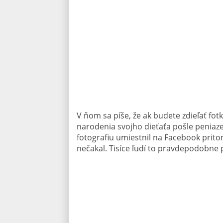
V ňom sa píše, že ak budete zdieľať fot
narodenia svojho dieťaťa pošle peniaze
fotografiu umiestnil na Facebook pritom
nečakal. Tisíce ľudí to pravdepodobne pr