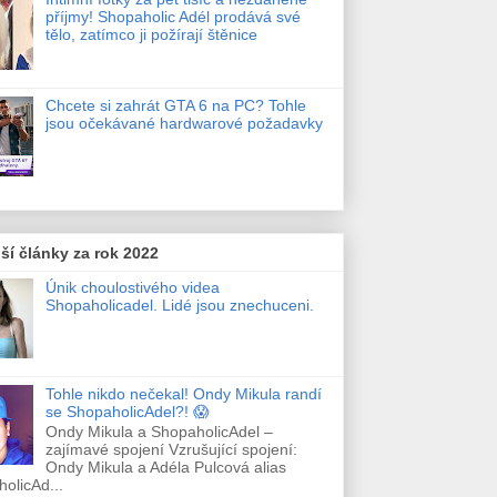
příjmy! Shopaholic Adél prodává své
tělo, zatímco ji požírají štěnice
Chcete si zahrát GTA 6 na PC? Tohle
jsou očekávané hardwarové požadavky
ší články za rok 2022
Únik choulostivého videa
Shopaholicadel. Lidé jsou znechuceni.
Tohle nikdo nečekal! Ondy Mikula randí
se ShopaholicAdel?! 😱
Ondy Mikula a ShopaholicAdel –
zajímavé spojení Vzrušující spojení:
Ondy Mikula a Adéla Pulcová alias
olicAd...