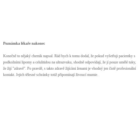
Poznámka lékaře nakonec
Konečně to nějaký chemik napsal. Rád bych k tomu dodal, že pokud vyšetřuji pacientky s
podkožními lipomy a celulitidou na ultrazvuku, shodně odpovídají, že jí pouze umělé tuky,
že žijí "zdravě". Po pravdě, s takto zdravě žijícími ženami je vhodný jen čistě profesionální
kontakt. Jejich tělesné schránky totiž připomínají živoucí mumie.