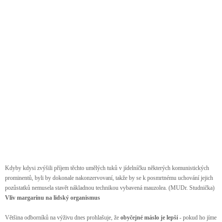
Kdyby kdysi zvýšili příjem těchto umělých tuků v jídelníčku některých komunistických
prominentů, byli by dokonale nakonzervovaní, takže by se k posmrtnému uchování jejich
pozůstatků nemusela stavět nákladnou technikou vybavená mauzolea. (MUDr. Studnička)
Vliv margarínu na lidský organismus
Většina odborníků na výživu dnes prohlašuje, že
obyčejné máslo je lepší
- pokud ho jíme