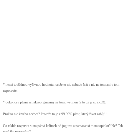
* nemá to žádnou výživnou hodnotu, takže to nic nebude žrát a nic na tom ani v tom
neporoste;
* dokonce i plísně a mikroorganizmy se tomu vyhnou (a to už je co říct!!).
Proč to nic živého nechce? Protože to je z 99.99% plast, který život zabíjí!!
Co takhle rozpustit si na pánvi kelímek od jogurtu a namazat si to na topinku? Ne? Tak
proč jíte margaríny?