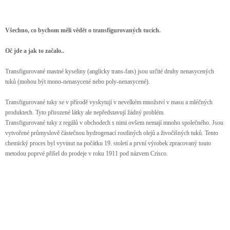
Všechno, co bychom měli vědět o transfigurovaných tucích.
Oč jde a jak to začalo..
Transfigurované mastné kyseliny (anglicky trans-fats) jsou určité druhy nenasycených
tuků (mohou být mono-nenasycené nebo poly-nenasycené).
Transfigurované tuky se v přírodě vyskytují v nevelkém množství v masu a mléčných
produktech. Tyto přirozené látky ale nepředstavují žádný problém.
Transfigurované tuky z regálů v obchodech s nimi ovšem nemají mnoho společného. Jsou
vytvořené průmyslově částečnou hydrogenací rostliných olejů a živočišných tuků. Tento
chemický proces byl vyvinut na počátku 19. století a první výrobek zpracovaný touto
metodou poprvé přišel do prodeje v roku 1911 pod názvem Crisco.