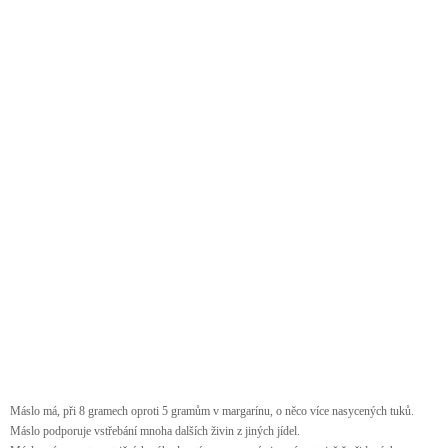
Máslo má, při 8 gramech oproti 5 gramům v margarínu, o něco více nasycených tuků.
Máslo podporuje vstřebání mnoha dalších živin z jiných jídel.