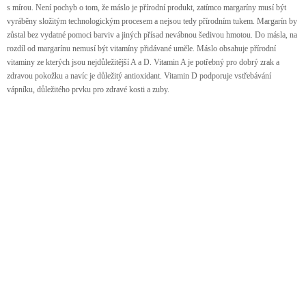
s mírou. Není pochyb o tom, že máslo je přírodní produkt, zatímco margaríny musí být
vyráběny složitým technologickým procesem a nejsou tedy přírodním tukem. Margarín by
zůstal bez vydatné pomoci barviv a jiných přísad nevábnou šedivou hmotou. Do másla, na
rozdíl od margarínu nemusí být vitamíny přidávané uměle. Máslo obsahuje přírodní
vitaminy ze kterých jsou nejdůležitější A a D. Vitamin A je potřebný pro dobrý zrak a
zdravou pokožku a navíc je důležitý antioxidant. Vitamin D podporuje vstřebávání
vápníku, důležitého prvku pro zdravé kosti a zuby.