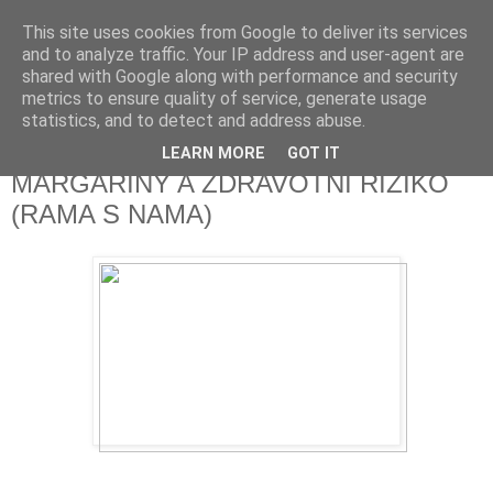
This site uses cookies from Google to deliver its services
Fakečlánky
and to analyze traffic. Your IP address and user-agent are
shared with Google along with performance and security
metrics to ensure quality of service, generate usage
Věř všemu co tady vidíš.
statistics, and to detect and address abuse.
LEARN MORE
GOT IT
pondělí 23. října 2017
MARGARÍNY A ZDRAVOTNÍ RIZIKO
(RAMA S NAMA)