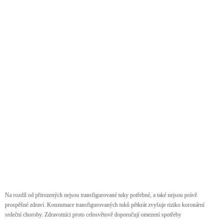
Na rozdíl od přirozených nejsou transfigurované tuky potřebné, a také nejsou právě
prospěšné zdraví. Konzumace transfigurovaných tuků pětkrát zvyšuje riziko koronární
srdeční choroby. Zdravotníci proto celosvětově doporučují omezení spotřeby