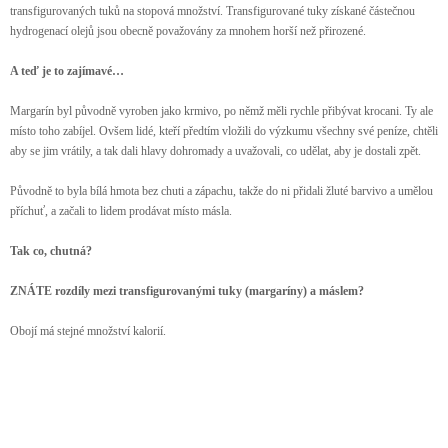
transfigurovaných tuků na stopová množství. Transfigurované tuky získané částečnou
hydrogenací olejů jsou obecně považovány za mnohem horší než přirozené.
A teď je to zajímavé…
Margarín byl původně vyroben jako krmivo, po němž měli rychle přibývat krocani. Ty ale
místo toho zabíjel. Ovšem lidé, kteří předtím vložili do výzkumu všechny své peníze, chtěli
aby se jim vrátily, a tak dali hlavy dohromady a uvažovali, co udělat, aby je dostali zpět.
Původně to byla bílá hmota bez chuti a zápachu, takže do ni přidali žluté barvivo a umělou
příchuť, a začali to lidem prodávat místo másla.
Tak co, chutná?
ZNÁTE rozdíly mezi transfigurovanými tuky (margaríny) a máslem?
Obojí má stejné množství kalorií.