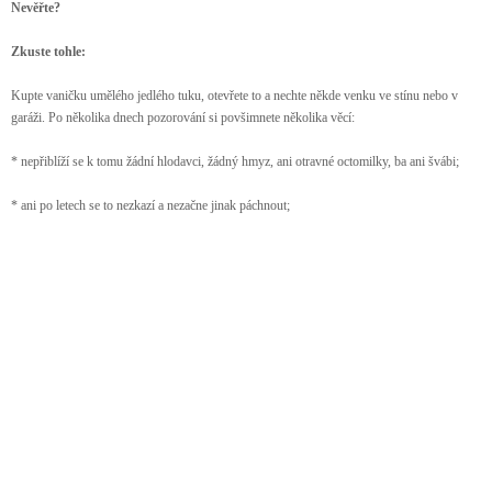
Nevěřte?
Zkuste tohle:
Kupte vaničku umělého jedlého tuku, otevřete to a nechte někde venku ve stínu nebo v
garáži. Po několika dnech pozorování si povšimnete několika věcí:
* nepřiblíží se k tomu žádní hlodavci, žádný hmyz, ani otravné octomilky, ba ani švábi;
* ani po letech se to nezkazí a nezačne jinak páchnout;