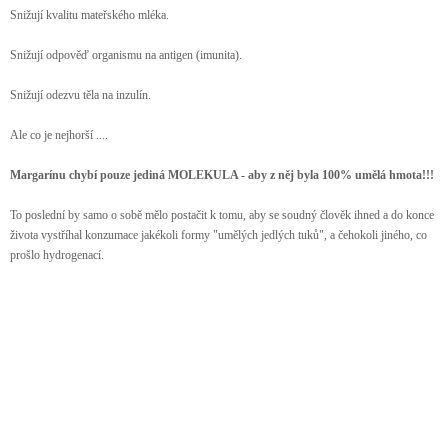
Snižují kvalitu mateřského mléka.
Snižují odpověď organismu na antigen (imunita).
Snižují odezvu těla na inzulín.
Ale co je nejhorší ....
Margarínu chybí pouze jediná MOLEKULA - aby z něj byla 100% umělá hmota!!!
To poslední by samo o sobě mělo postačit k tomu, aby se soudný člověk ihned a do konce
života vystříhal konzumace jakékoli formy "umělých jedlých tuků", a čehokoli jiného, co
prošlo hydrogenací.