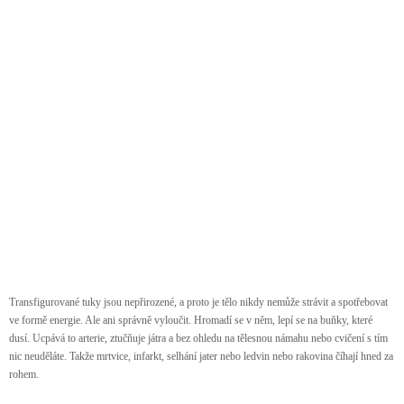
Transfigurované tuky jsou nepřirozené, a proto je tělo nikdy nemůže strávit a spotřebovat
ve formě energie. Ale ani správně vyloučit. Hromadí se v něm, lepí se na buňky, které
dusí. Ucpává to arterie, ztučňuje játra a bez ohledu na tělesnou námahu nebo cvičení s tím
nic neuděláte. Takže mrtvice, infarkt, selhání jater nebo ledvin nebo rakovina číhají hned za
rohem.