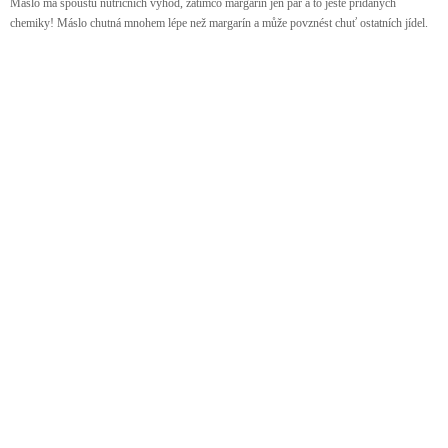
Máslo má spoustu nutričních výhod, zatímco margarín jen pár a to ještě přidaných
chemiky! Máslo chutná mnohem lépe než margarín a může povznést chuť ostatních jídel.