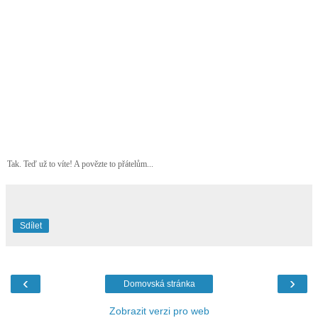
Tak. Teď už to víte! A povězte to přátelům...
Sdílet
‹
›
Domovská stránka
Zobrazit verzi pro web