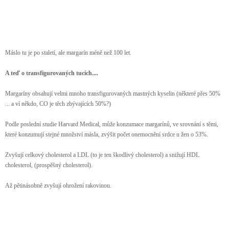
Máslo tu je po staletí, ale margarín méně než 100 let.
A teď o transfigurovaných tucích....
Margaríny obsahují velmi mnoho transfigurovaných mastných kyselin (některé přes 50%
... a ví někdo, CO je těch zbývajících 50%?)
Podle poslední studie Harvard Medical, může konzumace margarínů, ve srovnání s těmi,
které konzumují stejné množství másla, zvýšit počet onemocnění srdce u žen o 53%.
Zvyšují celkový cholesterol a LDL (to je ten škodlivý cholesterol) a snižují HDL
cholesterol, (prospěšný cholesterol).
Až pětinásobně zvyšují ohrožení rakovinou.