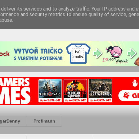
deliver its services and to analyze traffic. Your IP address and 
formance and security metrics to ensure quality of service, gen
abuse.
garDenny
Profimann