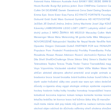
Asteroid
Astra
Atkinson
Australie
Avicii
BANKY
BBC
BEBE
BMW
B
Houts
Bundle
Burgr
Byl jednou jeden život
CNNPrima
Cameron
Car
Culkin
D4
DOJEMNÉ
Darwin
Darwinová Cena
Datel
Dating
Deadpo
Emma
Epic Store
Ester
Ewa Farna
EÚ
FAKTŮ
FORTNITE
FaceAp
Gobumil
Gold
Guild Wars
Gumové
Gymkhana
HD
HOTOVOSTNÉ
Ježíšek
Jiří Drahoš
Jména
Jméno
Johny Machette
Josef
Jágr
KDU
Kávenky
LAMBORGHINI
LEGO
LGBT
LIMITY
Labyrinty vášně
Lad
druhý pokus 2
MIRO ŽBIRKA
MS
MS2019
Macaulay Culkin
Mafi
Messenger
Messi
Meta
Meteorolog
Mi gorda bella
Mike
Mikejepan
NOVOROZENĚ
Nakupování
Natálka
Ne
Nepal
Nestle
Nevěřte
Nok
Opavsko
Oregon
Ostrowski
Outloň
PARTNER
PCR test
PENIAZP
Populace
Porn
Poslední
Postránecký
Povídky
PowerBanka
Pořa
Rosalinda
Rowan
Rowan Atkinson
Rození obchodníci
Rytmus
SL
Dila
Shell
ShellOnChallenge
Show
Silnice
Silný
Simon’s
Sladká Va
Teletubbies
Teplice
Tereza
Thalia
Tinder
Trainor
Transsibiřská magi
Voyo
Vzpomínka
Václavské náměstí
Válek
Věřte
Walker
Water
W
afričan
aktivisté
aliexpres
alkohol
americké
anal
anglie
animals
a
bradavice
bruce
brusel
brutalita
bránil
bublina
bulvar
bureš
bílina
b
darth vader hvězdné války otec prank star wars syn video
dedeče
důvody
e-cigareta
ebay
egypt
ekologie
embryo
epidemie
expartn
hockey
hodonin
holka
holky
horalka
horoskop
hospodářství
hrano
kobaltové
kocovina
kojenec
kokain
kolaps
komedie
komise
konect
lekačka
lesbička
let
licence
losos
loď
ložnice
látka
léky
lži
manažer
muži
mzda
máme rádi psy
máslo
můj profil
na
nadace
nahota
naka
obchod
objev
odchod do důchodu
odřeniny
oheň
oholena
ohrožen