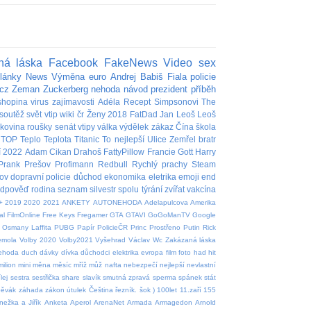
ná láska
Facebook
FakeNews
Video
sex
lánky
News
Výměna
euro
Andrej Babiš
Fiala
policie
cz
Zeman
Zuckerberg
nehoda
návod
prezident
příběh
shopina
virus
zajímavosti
Adéla
Recept
Simpsonovi
The
soutěž
svět
vtip
wiki
čr
Ženy
2018
FatDad
Jan
Leoš
Leoš
akovina
roušky
senát
vtipy
válka
výdělek
zákaz
Čína
škola
TOP
Teplo
Teplota
Titanic
To nejlepší
Ulice
Zemřel
bratr
í
2022
Adam
Cikan
Drahoš
FattyPillow
Francie
Gott
Harry
Prank
Prešov
Profimann
Redbull
Rychlý prachy
Steam
ov
dopravní policie
důchod
ekonomika
eletrika
emoji
end
edpověď
rodina
seznam
silvestr
spolu
týrání zvířat
vakcína
+
2019
2020
2021
ANKETY
AUTONEHODA
Adelapulcova
Amerika
al
FilmOnline
Free Keys
Fregamer
GTA
GTAVI
GoGoManTV
Google
Osmany Laffita
PUBG
Papír
PolicieČR
Princ
Prostřeno
Putin
Rick
emola
Volby 2020
Volby2021
Vyšehrad
Václav
Wc
Zakázaná láska
nehoda
duch
dávky
dívka
důchodci
elektrika
evropa
film
foto
had
hit
milion
mini
měna
měsíc
mříž
můž
nafta
nebezpečí
nejlepší
nevlastní
lej
sestra
sestřička
share
slavík
smutná zpravá
sperma
spánek
stát
pěvák
záhada
zákon
útulek
Čeština
řezník.
šok
)
100let
11.zaří
155
nežka a Jiřík
Anketa
Aperol
ArenaNet
Armada
Armagedon
Arnold