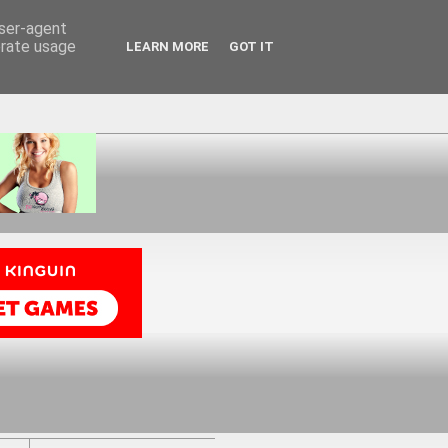
user-agent
erate usage
LEARN MORE
GOT IT