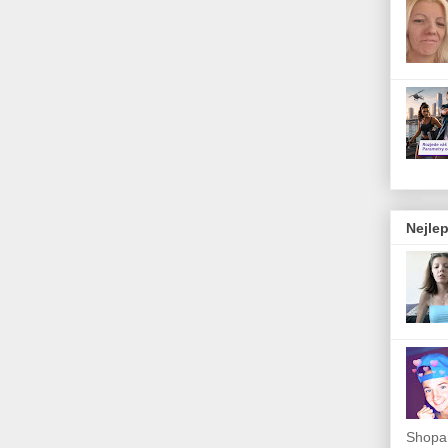
Nejlep
Shopah