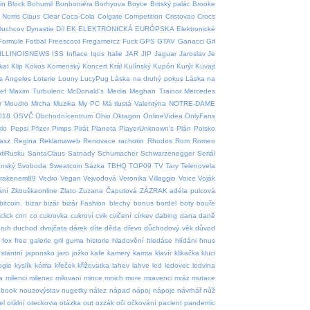
in
Block
Bohumil
Bonboniéra
Borhyova
Boyce
Britský palác
Brooke
Norris
Claus
Clear
Coca-Cola
Colgate
Competition
Cristovao
Crocs
Duchcov
Dynastie
Díl
EK
ELEKTRONICKÁ
EURÓPSKA
Elektronické
Formule
Fotbal
Freescoot
Fregamercz
Fuck
GPS
GTAV
Ganacci
Gif
ILLINOISNEWS
ISS
Inflace
Iqos
Italie
JAR
JIP
Jaguar
Jaroslav
Je
tkat
Klip
Kokos
Komenský
Koncert
Král
Kulínský
Kupón
Kurýr
Kuvajt
s Angeles
Loterie
Louny
LucyPug
Láska na druhý pokus
Láska na
ef
Maxim Turbulenc
McDonald‘s
Media
Meghan Trainor
Mercedes
r
Moudro
Mrcha
Muzika
My PC
Má tlustá Valentýna
NOTRE-DAME
018
OSVČ
Obchodnícentrum
Ohio
Oktagon
OnlineVidea
OnlyFans
klo
Pepsi
Pfizer
Pimps
Pirát
Planeta
PlayerUnknown's
Plán
Polsko
asz
Regina
Reklamaweb
Renovace rachotin
Rhodos
Rom
Romeo
tiRusku
SantaClaus
Satnady
Schumacher
Schwarzenegger
Seriál
ánský
Svoboda
Sweatcoin
Sázka
TBHQ
TOP09
TV
Tary
Telenovela
krakenem89
Vedro
Vegan
Vejvodová
Veronika
Villaggio
Voice
Voják
ání
Zkouškaonline
Zlato
Zuzana Čaputová
ZÁZRAK
adéla pulcová
bitcoin.
bizar
bizár
bizár Fashion
blechy
bonus
bordel
boty
bouře
click
cnn
co
cukrovka
cukroví
cvik
cvičení
církev
dabing
dana
daně
ruh
duchod
dvojčata
dárek
díte
děda
dřevo
důchodový věk
důvod
fox
free
galerie
gril
guma
historie
hladovění
hledáse
hlídáni
hnus
nstantní
japonsko
jaro
jožko
kafe
kamery
karma
klavír
klikačka
kluci
ogie
kyslík
kóma
křeček
křižovatka
lahev
lahve
led
ledovec
ledvina
a
milenci
milenec
milovani
mince
mnich
more
mravenci
mráz
mutace
ebook
nouzovýstav
nugetky
nález
nápad
nápoj
nápoje
návrhář
nůž
el
orální
oteckovia
otázka
out
ozzák
oči
očkování
pacient
pandemic