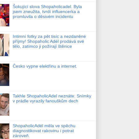
Šokující slova Shopaholicadel. Byla
jsem zneužita, tvrdí influencerka a
promluvila o děsivém incidentu
Intimní fotky za pět tisíc a nezdaněné
příjmy! Shopaholic Adél prodává své
tělo, zatímco ji požírají štěnice
Česko vypne elektřinu a internet.
Takhle ShopaholicAdel neznáte: Snímky
v prádle vyrazily fanouškům dech
ShopaholicAdél měla ve spěchu
diagnostikovat rakovinu i potrat
zároveň.