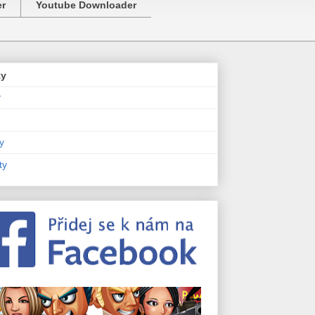
er
Youtube Downloader
zy
y
y
ty