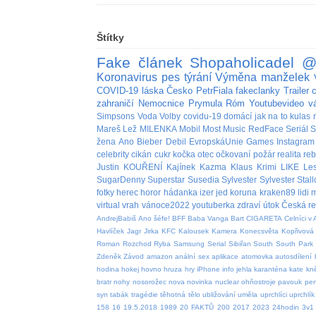
Štítky
Fake
článek
Shopaholicadel
@
Koronavirus
pes
týrání
Výměna manželek
COVID-19
láska
Česko
PetrFiala
fakeclanky
Trailer
zahraničí
Nemocnice
Prymula
Róm
Youtubevideo
v
Simpsons
Voda
Volby
covidu-19
domácí
jak na to
kulas
Mareš
Lež
MILENKA
Mobil
Most
Music
RedFace
Seriál
S
žena
Ano
Bieber
Debil
EvropskáUnie
Games
Instagram
celebrity
cikán
cukr
kočka
otec
očkovaní
požár
realita
re
Justin
KOUŘENÍ
Kajínek
Kazma
Klaus
Krimi
LIKE
Le
SugarDenny
Superstar
Susedia
Sylvester
Sylvester Stal
fotky
herec
horor
hádanka
izer
jed
koruna
kraken89
lidi
m
virtual
vrah
vánoce2022
youtuberka
zdraví
útok
Česká re
AndrejBabiš
Ano šéfe!
BFF
Baba Vanga
Bart
CIGARETA
Celníci v 
Havlíček
Jagr
Jirka
KFC
Kalousek
Kamera
Konecsvěta
Kopřivová
Roman
Rozchod
Ryba
Samsung
Serial
Sibiřan
South
South Park
Zdeněk
Závod
amazon
anální sex
aplikace
atomovka
autosdílení
hodina
hokej
hovno
hruza
hry
iPhone
info
jehla
karanténa
kate
kn
bratr
nohy
nosorožec
nova
novinka
nuclear
ohňostroje
pavouk
pen
syn
tabák
tragédie
těhotná
tělo
ubližování
uměla
uprchlíci
uprchlík
158
16
19.5.2018
1989
20 FAKTŮ
200
2017
2023
24hodin
3v1