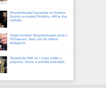
Shopaholicadel hazarduje se životem.
Vyzývá na souboj Droběnu, dělí je dva
metráky
Totální bomba! Shopaholicadel chodí s
TikTokerem, který má 36 milionů
sledujících.
Shopaholic Adél se z Irska vrátila s
průjmem. Doma si pořídila krokodýla