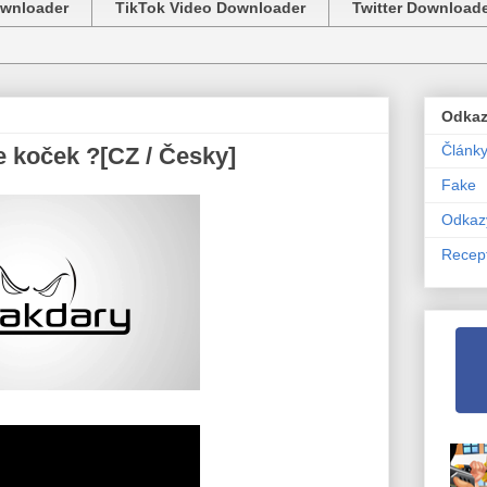
ownloader
TikTok Video Downloader
Twitter Download
Odka
Článk
e koček ?[CZ / Česky]
Fake
Odkaz
Recep