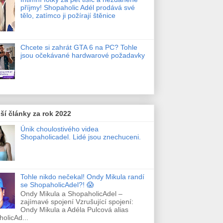
příjmy! Shopaholic Adél prodává své
tělo, zatímco ji požírají štěnice
Chcete si zahrát GTA 6 na PC? Tohle
jsou očekávané hardwarové požadavky
ší články za rok 2022
Únik choulostivého videa
Shopaholicadel. Lidé jsou znechuceni.
Tohle nikdo nečekal! Ondy Mikula randí
se ShopaholicAdel?! 😱
Ondy Mikula a ShopaholicAdel –
zajímavé spojení Vzrušující spojení:
Ondy Mikula a Adéla Pulcová alias
olicAd...