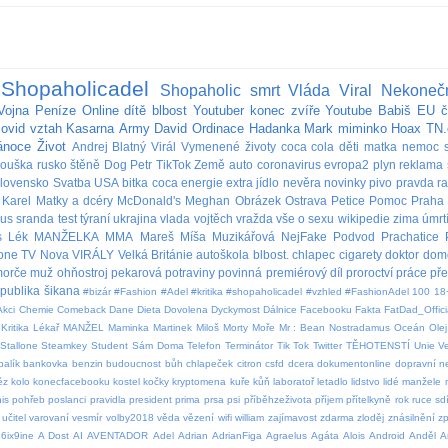
Shopaholicadel
Shopaholic
smrt
Vláda
Viral
Nekoneč
Vojna
Peníze
Online
dítě
blbost
Youtuber
konec
zvíře
Youtube
Babiš
EU
č
covid
vztah
Kasarna
Army
David
Ordinace
Hadanka
Mark
miminko
Hoax
TN.
ánoce
Život
Andrej
Blatný
Virál
Vymenené životy
coca cola
děti
matka
nemoc
rouška
rusko
štěně
Dog
Petr
TikTok
Země
auto
coronavirus
evropa2
plyn
reklama
lovensko
Svatba
USA
bitka
coca
energie
extra
jídlo
nevěra
novinky
pivo
pravda
r
Karel
Matky a dcéry
McDonald's
Meghan
Obrázek
Ostrava
Petice
Pomoc
Praha
bus
sranda
test
týraní
ukrajina
vlada
vojtěch
vražda
vše o sexu
wikipedie
zima
úmrt
s
Lék
MANŽELKA
MMA
Mareš
Míša Muzikářová
NejFake
Podvod
Prachatice
lone
TV Nova
VIRÁLY
Velká Británie
autoškola
blbost.
chlapec
cigarety
doktor
dom
orče
muž
ohňostroj
pekarová
potraviny
povinná
premiérový díl
proroctví
práce
př
publika
šikana
#bizár #Fashion #Adel #kritika #shopaholicadel #vzhled #FashionAdel
100
18
Akci
Chemie
Comeback
Dane
Dieta
Dovolena
Dyckymost
Dálnice
Facebooku
Fakta
FatDad_Offici
Kritika
Lékař
MANŽEL
Maminka
Martinek
Miloš
Morty
Moře
Mr : Bean
Nostradamus
Oceán
Olej
Stallone
Steamkey
Student
Sám Doma
Telefon
Terminátor
Tik Tok
Twitter
TĚHOTENSTÍ
Unie
V
balík
bankovka
benzin
budoucnost
bůh
chlapeček
citron
csfd
dcera
dokumentonline
dopravní 
ěz
kolo
konecfacebooku
kostel
kočky
kryptomena
kuře
kůň
laboratoř
letadlo
lidstvo
lidé
manžele
is
pohřeb
poslanci
pravidla
president
prima
prsa
psi
příběhzeživota
příjem
přítelkyně
rok
ruce
sdí
učitel
varovaní
vesmír
volby2018
věda
vězení
wifi
william
zajímavost
zdarma
zloděj
znásilnění
z
6ix9ine
A Dost
AI
AVENTADOR
Adel
Adrian
AdrianFiga
Agraelus
Agáta
Alois
Android
Anděl
A