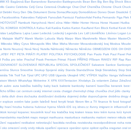
MW X5
Bagárová
Ban
Barrandosv
Barrandov
Battlegrounds
Bean
Ben
Big Ben
Big Shock
Bitco
illo
Casino
Celebrita
Celý
Cena
Ceterová
Challenge
Chat
Chef
Chemička
Chrome
Chuck
Chuck 
ol
Debilní Kecy
Den
Dila
Dokument
Doma
DomaciRecepty
Domodědovo
Doneo
Down
Drastické
p
Facebookhra
Fakevideo
Faltýnek
Fanoušek
Fantozzi
FashionAdel
Feriha
Fernando
Figa
Flek
HOTOVOSŤ
Hamburk
Hanychová
Herní zóna
Hitler
Hittler
Homer
Honza
Horse
Huawei
Hudba
ČSL
KOMISIA
KONTROLA
Kafuu
Kali
Kariéra
Karlos
Karton
Kaufland
Ken Block
Kerbal
Kevin
Ki
islav
LadyDiana
Lajna
Laser
Ledecká
Ledecký
Legenda
Lev
Lidl
Litoměřicko
Litvínov
Logan
Lo
e
Malajsie
MallTV
Marek
Marián Labuda
Marly
Marpo
Mars
Marshmello
Maso
Master
MasterCh
Milevsko
Miley Cyrus
Minnapolis
Miro
Mise
Misha
Monster
Moravskoslezský kraj
Moskva
Moude
ia
Norris
Nouzový
Nová
Nový
Nutella
Náhlovský
Německo
Něměcko
OBMEDZENI
ODS
OH
OH2
LATBY
PET
PETA
PIRÁTI
PLATBY
POLITIKA
PSYCHOLOGIE
Pan
Paolo
Park
Paul
Pavel
Pe
d
Pošta pro tebe
Prachař
Prask
Premium
Primat
Pávek
PŘÍPAD
Příbram
RAKEV
RIP
Rap
Rav
EDOVANOST
SLOVENSKÁ REPUBLIKa
SPECIAL
SPOLEČNOST
Salvatore
Sankce
Sankcepro
lentína
Slunce
Smoothie
Soukup
Spojené státy
Standa
StandaShow
Stejk
Sterakdary
Stop
Str
strála
Trik
Troll
Tuk
Týral
UFC
UFO
USB
Uganda
Ukrajině
VRC
VTÍPEK
Vajíčko
Vanga
Vařímes
atson
Werich
WhatsApp
Wolverine
X
XFN
XXXTentacion
Xholakys
Za volantem
Zakaz
Zdražov
sh
aukro
auta
babička
babičky
baby
back
bakterie
bankovky
barvení
basníčka
beranek
best
řicho
bříško
cat
centrum
ceský internet
cesta
chatgpt
chernobyl
chlap
chuvička
chuť.jídlo
clanky
k
delta
dluh
dnes
dochazka
dodržování
dodávka
dojemný
dollar
doporučujeme
droběna
drogy
d
er
exploze
extrém
fake justin
falešně
feed
fenykl
fetak
fibrom
film a TV
finance
fit
food
fotograf
lky
hraní
hrozba
hubena
hubnout
hyena
hřebík
iOS
icq
idnes.cz
ifunny
imigrant
in
influenceři
i
iktok
konopí
kopanec
kouzelník
kouř
kra
krabička
kraj
kraken
krasa
krev
krém
kurva
kvíz
kynol
mandarinka
manželek
maps
margot
marihuana
masturbace
matkaroku
mattoni
meteor
mikula
mil
žení
napadení
nedbalost
nekrotizující fasciitida
nevěsta
neziskovka
nezodpovědnost
noha
not
í
oko
omezení
ondy
ondy mikula
opatření
operace
operátor
opice
opilost
opička
oragutan
oral
or