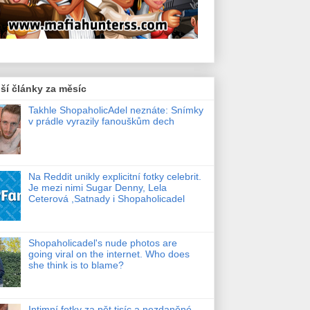
ší články za měsíc
Takhle ShopaholicAdel neznáte: Snímky
v prádle vyrazily fanouškům dech
Na Reddit unikly explicitní fotky celebrit.
Je mezi nimi Sugar Denny, Lela
Ceterová ,Satnady i Shopaholicadel
Shopaholicadel's nude photos are
going viral on the internet. Who does
she think is to blame?
Intimní fotky za pět tisíc a nezdaněné