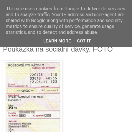
This site uses cookies from Google to deliver its services
Fakečlánky
and to analyze traffic. Your IP address and user-agent are
shared with Google along with performance and security
metrics to ensure quality of service, generate usage
Věř všemu co tady vidíš.
statistics, and to detect and address abuse.
LEARN MORE
GOT IT
neděle 8. října 2017
Poukázka na sociální dávky. FOTO