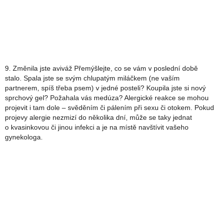
9. Změnila jste aviváž Přemýšlejte, co se vám v poslední době
stalo. Spala jste se svým chlupatým miláčkem (ne vaším
partnerem, spíš třeba psem) v jedné posteli? Koupila jste si nový
sprchový gel? Požahala vás medúza? Alergické reakce se mohou
projevit i tam dole – svěděním či pálením při sexu či otokem. Pokud
projevy alergie nezmizí do několika dní, může se taky jednat
o kvasinkovou či jinou infekci a je na místě navštívit vašeho
gynekologa.