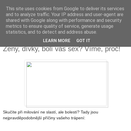
This site uses cookies from Google to deliver its services
Fakečlánky
and to analyze traffic. Your IP address and user-agent are
shared with Google along with performance and security
metrics to ensure quality of service, generate usage
Věř všemu co tady vidíš.
statistics, and to detect and address abuse.
LEARN MORE
GOT IT
pátek 27. října 2017
Ženy, dívky, bolí vás sex? Víme, proč!
Skučíte při milování ne slastí, ale bolestí? Tady jsou
nejpravděpodobnější příčiny vašeho trápení: