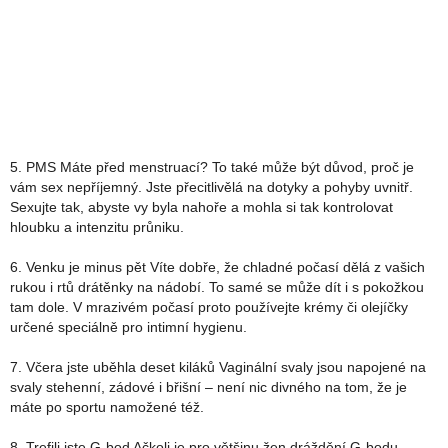
5. PMS Máte před menstruací? To také může být důvod, proč je
vám sex nepříjemný. Jste přecitlivělá na dotyky a pohyby uvnitř.
Sexujte tak, abyste vy byla nahoře a mohla si tak kontrolovat
hloubku a intenzitu průniku.
6. Venku je minus pět Víte dobře, že chladné počasí dělá z vašich
rukou i rtů drátěnky na nádobí. To samé se může dít i s pokožkou
tam dole. V mrazivém počasí proto používejte krémy či olejíčky
určené speciálně pro intimní hygienu.
7. Včera jste uběhla deset kiláků Vaginální svaly jsou napojené na
svaly stehenní, zádové i břišní – není nic divného na tom, že je
máte po sportu namožené též.
8. Trefili jste G-bod Ačkoli je pro většinu žen dráždění G-bodu