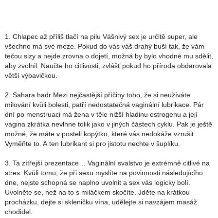
1. Chlapec až příliš tlačí na pilu Vášnivý sex je určitě super, ale
všechno má své meze. Pokud do vás váš drahý buší tak, že vám
tečou slzy a nejde zrovna o dojetí, možná by bylo vhodné mu sdělit,
aby zvolnil. Naučte ho citlivosti, zvlášť pokud ho příroda obdarovala
větší výbavičkou.
2. Sahara hadr Mezi nejčastější příčiny toho, že si neužíváte
milování kvůli bolesti, patří nedostatečná vaginální lubrikace. Pár
dní po menstruaci má žena v těle nižší hladinu estrogenu a její
vagina zkrátka nevlhne tolik jako v jiných částech cyklu. Pak je ještě
možné, že máte v posteli kopýtko, které vás nedokáže vzrušit.
Vyměňte to. A ten lubrikant si pro jistotu nechte v šuplíku.
3. Ta zítřejší prezentace… Vaginální svalstvo je extrémně citlivé na
stres. Kvůli tomu, že při sexu myslíte na povinnosti následujícího
dne, nejste schopná se naplno uvolnit a sex vás logicky bolí.
Uvolněte se, než na to s miláčkem skočíte. Jděte na krátkou
procházku, dejte si skleničku vína, udělejte si navzájem masáž
chodidel.