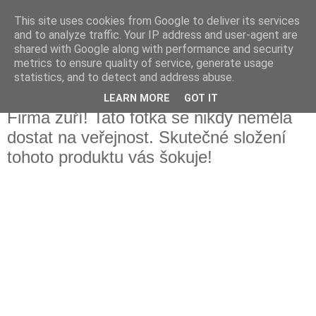
This site uses cookies from Google to deliver its services
Fakečlánky
and to analyze traffic. Your IP address and user-agent are
shared with Google along with performance and security
metrics to ensure quality of service, generate usage
Věř všemu co tady vidíš.
statistics, and to detect and address abuse.
LEARN MORE
GOT IT
úterý 16. ledna 2018
Firma zuří! Tato fotka se nikdy neměla
dostat na veřejnost. Skutečné složení
tohoto produktu vás šokuje!