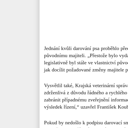
Jednání kvůli darování psa proběhlo pře
původnímu majiteli. „Přestože bylo vyd
legislativně byl stále ve vlastnictví pův
jak docílit požadované změny majitele ps
Vysvětlil také, Krajská veterinární sprá
zdrženlivá z důvodu řádného a rychlého 
zabránit případnému zveřejnění informa
výsledek řízení,“ uzavřel František Kou
Pokud by nedošlo k podpisu darovací s