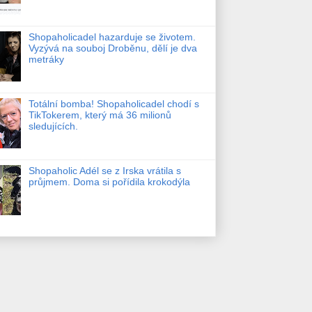
Shopaholicadel hazarduje se životem.
Vyzývá na souboj Droběnu, dělí je dva
metráky
Totální bomba! Shopaholicadel chodí s
TikTokerem, který má 36 milionů
sledujících.
Shopaholic Adél se z Irska vrátila s
průjmem. Doma si pořídila krokodýla