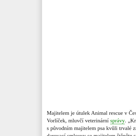
Majitelem je útulek Animal rescue v Čes
Vorlíček, mluvčí veterinární
správy
. „Kr
s původním majitelem psa kvůli trvalé z
darovací smlouvy se majitelem štěněte s