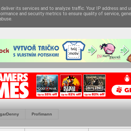
deliver its services and to analyze traffic. Your IP address and 
formance and security metrics to ensure quality of service, gen
abuse.
garDenny
Profimann