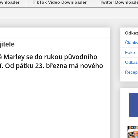
ownloader
TikTok Video Downloader
Twitter Download
Odka
Článk
itele
Fake
ně Marley se do rukou původního
Odkaz
átí. Od pátku 23. března má nového
Recep