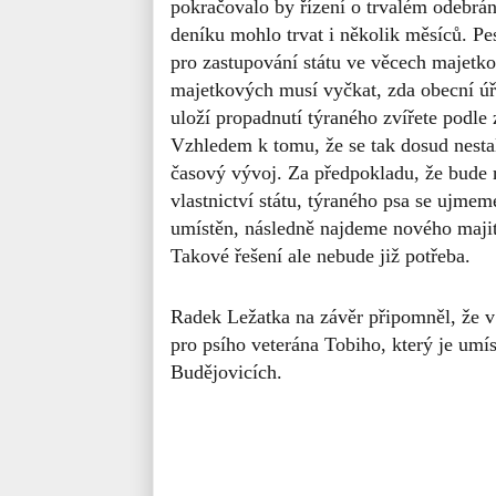
pokračovalo by řízení o trvalém odebrán
deníku mohlo trvat i několik měsíců. Pe
pro zastupování státu ve věcech majetko
majetkových musí vyčkat, zda obecní úř
uloží propadnutí týraného zvířete podle 
Vzhledem k tomu, že se tak dosud nesta
časový vývoj. Za předpokladu, že bude 
vlastnictví státu, týraného psa se ujme
umístěn, následně najdeme nového majit
Takové řešení ale nebude již potřeba.
Radek Ležatka na závěr připomněl, že v
pro psího veterána Tobiho, který je umí
Budějovicích.