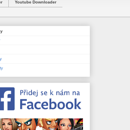
er
Youtube Downloader
zy
y
y
ty