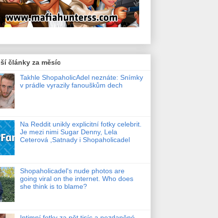
ší články za měsíc
Takhle ShopaholicAdel neznáte: Snímky
v prádle vyrazily fanouškům dech
Na Reddit unikly explicitní fotky celebrit.
Je mezi nimi Sugar Denny, Lela
Ceterová ,Satnady i Shopaholicadel
Shopaholicadel's nude photos are
going viral on the internet. Who does
she think is to blame?
Intimní fotky za pět tisíc a nezdaněné