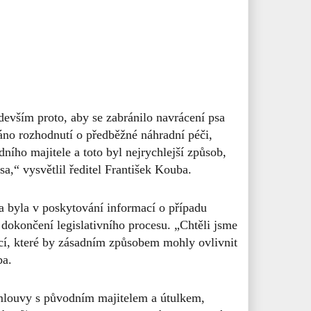
devším proto, aby se zabránilo navrácení psa
áno rozhodnutí o předběžné náhradní péči,
odního majitele a toto byl nejrychlejší způsob,
a,“ vysvětlil ředitel František Kouba.
va byla v poskytování informací o případu
dokončení legislativního procesu. „Chtěli jsme
cí, které by zásadním způsobem mohly ovlivnit
ba.
mlouvy s původním majitelem a útulkem,