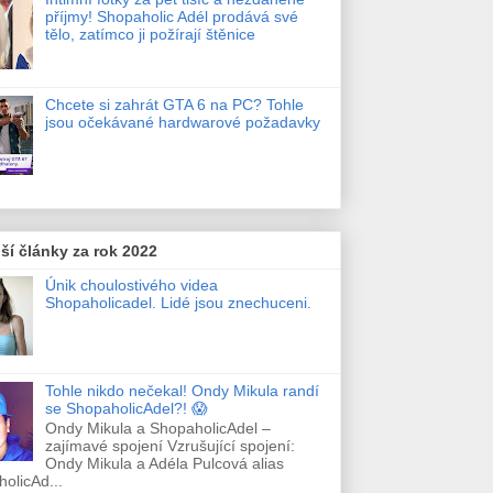
příjmy! Shopaholic Adél prodává své
tělo, zatímco ji požírají štěnice
Chcete si zahrát GTA 6 na PC? Tohle
jsou očekávané hardwarové požadavky
ší články za rok 2022
Únik choulostivého videa
Shopaholicadel. Lidé jsou znechuceni.
Tohle nikdo nečekal! Ondy Mikula randí
se ShopaholicAdel?! 😱
Ondy Mikula a ShopaholicAdel –
zajímavé spojení Vzrušující spojení:
Ondy Mikula a Adéla Pulcová alias
olicAd...