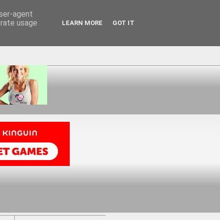
user-agent
erate usage
LEARN MORE
GOT IT