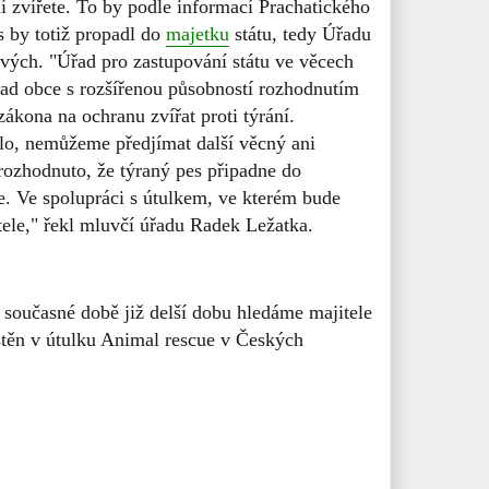
í zvířete. To by podle informací Prachatického
s by totiž propadl do
majetku
státu, tedy Úřadu
vých. "Úřad pro zastupování státu ve věcech
ad obce s rozšířenou působností rozhodnutím
zákona na ochranu zvířat proti týrání.
lo, nemůžeme předjímat další věcný ani
rozhodnuto, že týraný pes připadne do
me. Ve spolupráci s útulkem, ve kterém bude
ele," řekl mluvčí úřadu Radek Ležatka.
 současné době již delší dobu hledáme majitele
stěn v útulku Animal rescue v Českých