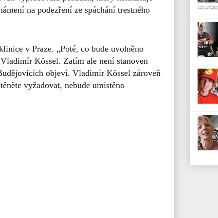
známení na podezření ze spáchání trestného
 klinice v Praze. „Poté, co bude uvolněno
l Vladimír Kössel. Zatím ale není stanoven
udějovicích objeví. Vladimír Kössel zároveň
 štěněte vyžadovat, nebude umístěno