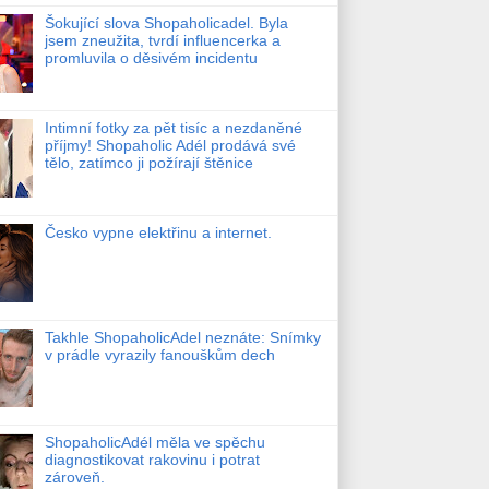
Šokující slova Shopaholicadel. Byla
jsem zneužita, tvrdí influencerka a
promluvila o děsivém incidentu
Intimní fotky za pět tisíc a nezdaněné
příjmy! Shopaholic Adél prodává své
tělo, zatímco ji požírají štěnice
Česko vypne elektřinu a internet.
Takhle ShopaholicAdel neznáte: Snímky
v prádle vyrazily fanouškům dech
ShopaholicAdél měla ve spěchu
diagnostikovat rakovinu i potrat
zároveň.