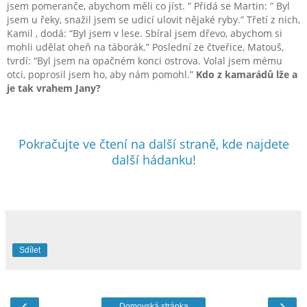
jsem pomeranče, abychom měli co jíst. ” Přidá se Martin: ” Byl
jsem u řeky, snažil jsem se udicí ulovit nějaké ryby.” Třetí z nich,
Kamil , dodá: “Byl jsem v lese. Sbíral jsem dřevo, abychom si
mohli udělat oheň na táborák.” Poslední ze čtveřice, Matouš,
tvrdí: “Byl jsem na opačném konci ostrova. Volal jsem mému
otci, poprosil jsem ho, aby nám pomohl.”
Kdo z kamarádů lže a
je tak vrahem Jany?
Pokračujte ve čtení na další straně, kde najdete
další hádanku!
Sdílet
‹
›
Domovská stránka