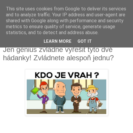
This site uses cookies from Google to deliver its services
Fakečlánky
and to analyze traffic. Your IP address and user-agent are
shared with Google along with performance and security
metrics to ensure quality of service, generate usage
Věř všemu co tady vidíš.
statistics, and to detect and address abuse.
LEARN MORE
GOT IT
pondělí 25. června 2018
Jen génius zvládne vyřešit tyto dvě
hádanky! Zvládnete alespoň jednu?