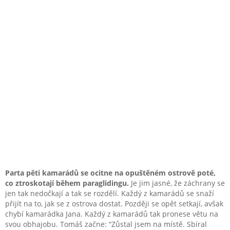
Parta pěti kamarádů se ocitne na opuštěném ostrově poté,
co ztroskotají během paraglidingu.
Je jim jasné, že záchrany se
jen tak nedočkají a tak se rozdělí. Každý z kamarádů se snaží
přijít na to, jak se z ostrova dostat. Později se opět setkají, avšak
chybí kamarádka Jana. Každý z kamarádů tak pronese větu na
svou obhajobu. Tomáš začne: “Zůstal jsem na místě. Sbíral