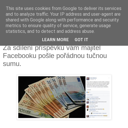
This site uses cookies from Google to deliver its services
Fakečlánky
and to analyze traffic. Your IP address and user-agent are
shared with Google along with performance and security
metrics to ensure quality of service, generate usage
Věř všemu co tady vidíš.
statistics, and to detect and address abuse.
LEARN MORE
GOT IT
pondělí 24. září 2018
Za sdílení příspěvku vám majitel
Facebooku pošle pořádnou tučnou
sumu.