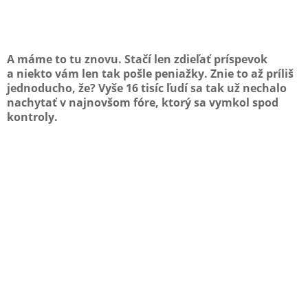
A máme to tu znovu. Stačí len zdieľať príspevok
a niekto vám len tak pošle peniažky. Znie to až príliš
jednoducho, že? Vyše 16 tisíc ľudí sa tak už nechalo
nachytať v najnovšom fóre, ktorý sa vymkol spod
kontroly.