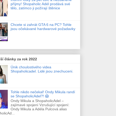
příjmy! Shopaholic Adél prodává své
tělo, zatímco ji požírají štěnice
Chcete si zahrát GTA 6 na PC? Tohle
jsou očekávané hardwarové požadavky
ší články za rok 2022
Únik choulostivého videa
Shopaholicadel. Lidé jsou znechuceni.
Tohle nikdo nečekal! Ondy Mikula randí
se ShopaholicAdel?! 😱
Ondy Mikula a ShopaholicAdel –
zajímavé spojení Vzrušující spojení:
Ondy Mikula a Adéla Pulcová alias
olicAd...