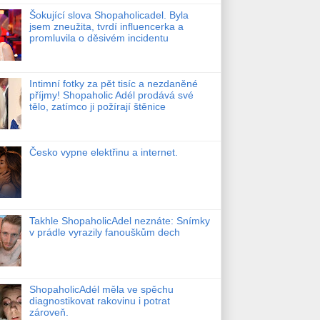
Šokující slova Shopaholicadel. Byla
jsem zneužita, tvrdí influencerka a
promluvila o děsivém incidentu
Intimní fotky za pět tisíc a nezdaněné
příjmy! Shopaholic Adél prodává své
tělo, zatímco ji požírají štěnice
Česko vypne elektřinu a internet.
Takhle ShopaholicAdel neznáte: Snímky
v prádle vyrazily fanouškům dech
ShopaholicAdél měla ve spěchu
diagnostikovat rakovinu i potrat
zároveň.