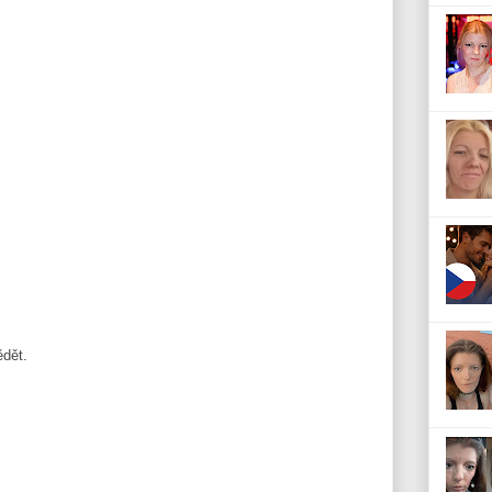
ědět.