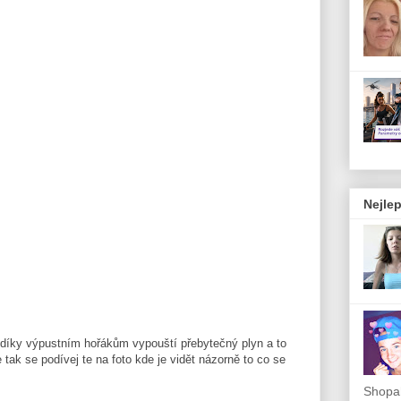
Nejlep
 díky výpustním hořákům vypouští přebytečný plyn a to
 tak se podívej te na foto kde je vidět názorně to co se
Shopah