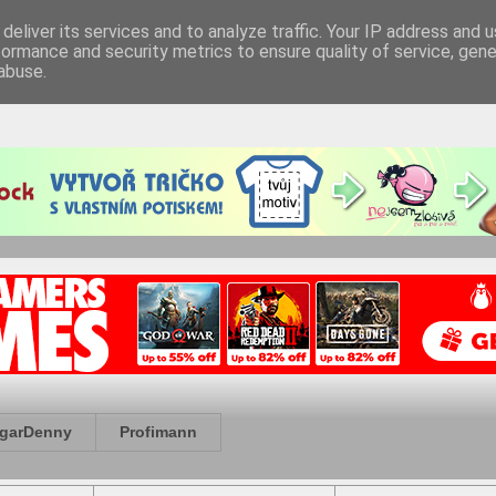
deliver its services and to analyze traffic. Your IP address and 
formance and security metrics to ensure quality of service, gen
abuse.
garDenny
Profimann