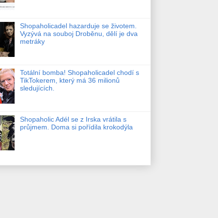
Shopaholicadel hazarduje se životem.
Vyzývá na souboj Droběnu, dělí je dva
metráky
Totální bomba! Shopaholicadel chodí s
TikTokerem, který má 36 milionů
sledujících.
Shopaholic Adél se z Irska vrátila s
průjmem. Doma si pořídila krokodýla