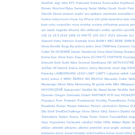
Havlíček
Jagr
Jirka
KFC
Kalousek
Kamera
Konecsvěta
Kopřivová
Roman
Rozchod
Ryba
Samsung
Serial
Sibiřan
South
South Park
Zdeněk
Závod
amazon
anální sex
aplikace
atomovka
autosdílení
hodina
hokej
hovno
hruza
hry
iPhone
info
jehla
karanténa
kate
kn
bratr
nohy
nosorožec
nova
novinka
nuclear
ohňostroje
pavouk
pen
syn
tabák
tragédie
těhotná
tělo
ubližování
uměla
uprchlíci
uprchlík
158
16
19.5.2018
1989
20 FAKTŮ
200
2017
2023
24hodin
3v1
Asteroid
Astra
Atkinson
Australie
Avicii
BANKY
BBC
BEBE
BMW
B
Houts
Bundle
Burgr
Byl jednou jeden život
CNNPrima
Cameron
Car
Culkin
D4
DOJEMNÉ
Darwin
Darwinová Cena
Datel
Dating
Deadpo
Emma
Epic Store
Ester
Ewa Farna
EÚ
FAKTŮ
FORTNITE
FaceAp
Gobumil
Gold
Guild Wars
Gumové
Gymkhana
HD
HOTOVOSTNÉ
Ježíšek
Jiří Drahoš
Jména
Jméno
Johny Machette
Josef
Jágr
KDU
Kávenky
LAMBORGHINI
LEGO
LGBT
LIMITY
Labyrinty vášně
Lad
druhý pokus 2
MIRO ŽBIRKA
MS
MS2019
Macaulay Culkin
Mafi
Messenger
Messi
Meta
Meteorolog
Mi gorda bella
Mike
Mikejepan
NOVOROZENĚ
Nakupování
Natálka
Ne
Nepal
Nestle
Nevěřte
Nok
Opavsko
Oregon
Ostrowski
Outloň
PARTNER
PCR test
PENIAZP
Populace
Porn
Poslední
Postránecký
Povídky
PowerBanka
Pořa
Rosalinda
Rowan
Rowan Atkinson
Rození obchodníci
Rytmus
SL
Dila
Shell
ShellOnChallenge
Show
Silnice
Silný
Simon’s
Sladká Va
Teletubbies
Teplice
Tereza
Thalia
Tinder
Trainor
Transsibiřská magi
Voyo
Vzpomínka
Václavské náměstí
Válek
Věřte
Walker
Water
W
afričan
aktivisté
aliexpres
alkohol
americké
anal
anglie
animals
a
bradavice
bruce
brusel
brutalita
bránil
bublina
bulvar
bureš
bílina
b