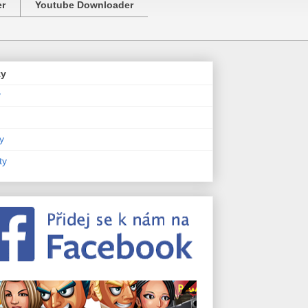
er
Youtube Downloader
zy
y
y
ty