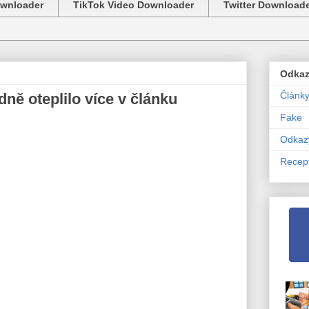
ownloader
TikTok Video Downloader
Twitter Download
Odka
Článk
ně oteplilo více v článku
Fake
Odkaz
Recep