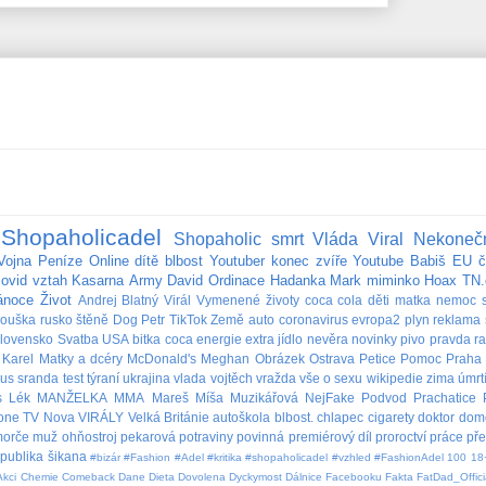
Shopaholicadel
Shopaholic
smrt
Vláda
Viral
Nekoneč
Vojna
Peníze
Online
dítě
blbost
Youtuber
konec
zvíře
Youtube
Babiš
EU
č
covid
vztah
Kasarna
Army
David
Ordinace
Hadanka
Mark
miminko
Hoax
TN.
ánoce
Život
Andrej
Blatný
Virál
Vymenené životy
coca cola
děti
matka
nemoc
rouška
rusko
štěně
Dog
Petr
TikTok
Země
auto
coronavirus
evropa2
plyn
reklama
lovensko
Svatba
USA
bitka
coca
energie
extra
jídlo
nevěra
novinky
pivo
pravda
r
Karel
Matky a dcéry
McDonald's
Meghan
Obrázek
Ostrava
Petice
Pomoc
Praha
bus
sranda
test
týraní
ukrajina
vlada
vojtěch
vražda
vše o sexu
wikipedie
zima
úmrt
s
Lék
MANŽELKA
MMA
Mareš
Míša Muzikářová
NejFake
Podvod
Prachatice
lone
TV Nova
VIRÁLY
Velká Británie
autoškola
blbost.
chlapec
cigarety
doktor
dom
orče
muž
ohňostroj
pekarová
potraviny
povinná
premiérový díl
proroctví
práce
př
publika
šikana
#bizár #Fashion #Adel #kritika #shopaholicadel #vzhled #FashionAdel
100
18
Akci
Chemie
Comeback
Dane
Dieta
Dovolena
Dyckymost
Dálnice
Facebooku
Fakta
FatDad_Offici