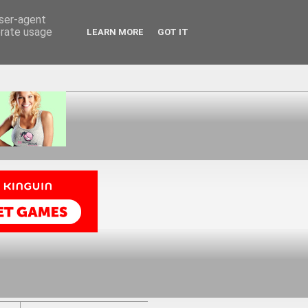
user-agent
erate usage
LEARN MORE
GOT IT