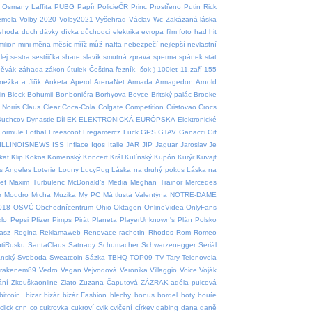
Osmany Laffita
PUBG
Papír
PolicieČR
Princ
Prostřeno
Putin
Rick
emola
Volby 2020
Volby2021
Vyšehrad
Václav
Wc
Zakázaná láska
nehoda
duch
dávky
dívka
důchodci
elektrika
evropa
film
foto
had
hit
milion
mini
měna
měsíc
mříž
můž
nafta
nebezpečí
nejlepší
nevlastní
lej
sestra
sestřička
share
slavík
smutná zpravá
sperma
spánek
stát
pěvák
záhada
zákon
útulek
Čeština
řezník.
šok
)
100let
11.zaří
155
nežka a Jiřík
Anketa
Aperol
ArenaNet
Armada
Armagedon
Arnold
in
Block
Bohumil
Bonboniéra
Borhyova
Boyce
Britský palác
Brooke
Norris
Claus
Clear
Coca-Cola
Colgate
Competition
Cristovao
Crocs
Duchcov
Dynastie
Díl
EK
ELEKTRONICKÁ
EURÓPSKA
Elektronické
Formule
Fotbal
Freescoot
Fregamercz
Fuck
GPS
GTAV
Ganacci
Gif
ILLINOISNEWS
ISS
Inflace
Iqos
Italie
JAR
JIP
Jaguar
Jaroslav
Je
tkat
Klip
Kokos
Komenský
Koncert
Král
Kulínský
Kupón
Kurýr
Kuvajt
s Angeles
Loterie
Louny
LucyPug
Láska na druhý pokus
Láska na
ef
Maxim Turbulenc
McDonald‘s
Media
Meghan Trainor
Mercedes
r
Moudro
Mrcha
Muzika
My PC
Má tlustá Valentýna
NOTRE-DAME
018
OSVČ
Obchodnícentrum
Ohio
Oktagon
OnlineVidea
OnlyFans
klo
Pepsi
Pfizer
Pimps
Pirát
Planeta
PlayerUnknown's
Plán
Polsko
asz
Regina
Reklamaweb
Renovace rachotin
Rhodos
Rom
Romeo
tiRusku
SantaClaus
Satnady
Schumacher
Schwarzenegger
Seriál
ánský
Svoboda
Sweatcoin
Sázka
TBHQ
TOP09
TV
Tary
Telenovela
krakenem89
Vedro
Vegan
Vejvodová
Veronika
Villaggio
Voice
Voják
ání
Zkouškaonline
Zlato
Zuzana Čaputová
ZÁZRAK
adéla pulcová
bitcoin.
bizar
bizár
bizár Fashion
blechy
bonus
bordel
boty
bouře
click
cnn
co
cukrovka
cukroví
cvik
cvičení
církev
dabing
dana
daně