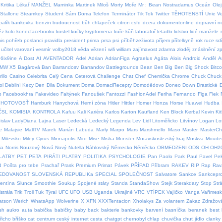
Kritika
Lékař
MANŽEL
Maminka
Martinek
Miloš
Morty
Moře
Mr : Bean
Nostradamus
Oceán
Olej
Stallone
Steamkey
Student
Sám Doma
Telefon
Terminátor
Tik Tok
Twitter
TĚHOTENSTÍ
Unie
V
balík
bankovka
benzin
budoucnost
bůh
chlapeček
citron
csfd
dcera
dokumentonline
dopravní 
ěz
kolo
konecfacebooku
kostel
kočky
kryptomena
kuře
kůň
laboratoř
letadlo
lidstvo
lidé
manžele
is
pohřeb
poslanci
pravidla
president
prima
prsa
psi
příběhzeživota
příjem
přítelkyně
rok
ruce
sdí
učitel
varovaní
vesmír
volby2018
věda
vězení
wifi
william
zajímavost
zdarma
zloděj
znásilnění
z
6ix9ine
A Dost
AI
AVENTADOR
Adel
Adrian
AdrianFiga
Agraelus
Agáta
Alois
Android
Anděl
A
MW X5
Bagárová
Ban
Barrandosv
Barrandov
Battlegrounds
Bean
Ben
Big Ben
Big Shock
Bitco
illo
Casino
Celebrita
Celý
Cena
Ceterová
Challenge
Chat
Chef
Chemička
Chrome
Chuck
Chuck 
ol
Debilní Kecy
Den
Dila
Dokument
Doma
DomaciRecepty
Domodědovo
Doneo
Down
Drastické
p
Facebookhra
Fakevideo
Faltýnek
Fanoušek
Fantozzi
FashionAdel
Feriha
Fernando
Figa
Flek
HOTOVOSŤ
Hamburk
Hanychová
Herní zóna
Hitler
Hittler
Homer
Honza
Horse
Huawei
Hudba
ČSL
KOMISIA
KONTROLA
Kafuu
Kali
Kariéra
Karlos
Karton
Kaufland
Ken Block
Kerbal
Kevin
Ki
islav
LadyDiana
Lajna
Laser
Ledecká
Ledecký
Legenda
Lev
Lidl
Litoměřicko
Litvínov
Logan
Lo
e
Malajsie
MallTV
Marek
Marián Labuda
Marly
Marpo
Mars
Marshmello
Maso
Master
MasterCh
Milevsko
Miley Cyrus
Minnapolis
Miro
Mise
Misha
Monster
Moravskoslezský kraj
Moskva
Moude
ia
Norris
Nouzový
Nová
Nový
Nutella
Náhlovský
Německo
Něměcko
OBMEDZENI
ODS
OH
OH2
LATBY
PET
PETA
PIRÁTI
PLATBY
POLITIKA
PSYCHOLOGIE
Pan
Paolo
Park
Paul
Pavel
Pe
d
Pošta pro tebe
Prachař
Prask
Premium
Primat
Pávek
PŘÍPAD
Příbram
RAKEV
RIP
Rap
Rav
EDOVANOST
SLOVENSKÁ REPUBLIKa
SPECIAL
SPOLEČNOST
Salvatore
Sankce
Sankcepro
lentína
Slunce
Smoothie
Soukup
Spojené státy
Standa
StandaShow
Stejk
Sterakdary
Stop
Str
strála
Trik
Troll
Tuk
Týral
UFC
UFO
USB
Uganda
Ukrajině
VRC
VTÍPEK
Vajíčko
Vanga
Vařímes
atson
Werich
WhatsApp
Wolverine
X
XFN
XXXTentacion
Xholakys
Za volantem
Zakaz
Zdražov
sh
aukro
auta
babička
babičky
baby
back
bakterie
bankovky
barvení
basníčka
beranek
best
řicho
bříško
cat
centrum
ceský internet
cesta
chatgpt
chernobyl
chlap
chuvička
chuť.jídlo
clanky