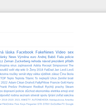
ná láska
Facebook
FakeNews
Video
sex
lánky
News
Výměna
euro
Andrej Babiš
Fiala
policie
cz
Zeman
Zuckerberg
nehoda
návod
prezident
příběh
shopina
virus
zajímavosti
Adéla
Recept
Simpsonovi
The
soutěž
svět
vtip
wiki
čr
Ženy
2018
FatDad
Jan
Leoš
Leoš
akovina
roušky
senát
vtipy
válka
výdělek
zákaz
Čína
škola
TOP
Teplo
Teplota
Titanic
To nejlepší
Ulice
Zemřel
bratr
í
2022
Adam
Cikan
Drahoš
FattyPillow
Francie
Gott
Harry
Prank
Prešov
Profimann
Redbull
Rychlý prachy
Steam
ov
dopravní policie
důchod
ekonomika
eletrika
emoji
end
edpověď
rodina
seznam
silvestr
spolu
týrání zvířat
vakcína
+
2019
2020
2021
ANKETY
AUTONEHODA
Adelapulcova
Amerika
al
FilmOnline
Free Keys
Fregamer
GTA
GTAVI
GoGoManTV
Google