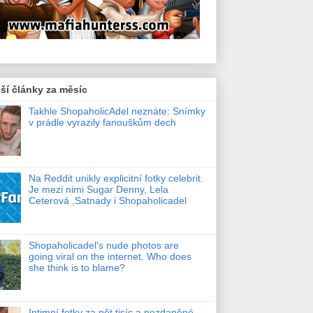
ší články za měsíc
Takhle ShopaholicAdel neznáte: Snímky
v prádle vyrazily fanouškům dech
Na Reddit unikly explicitní fotky celebrit.
Je mezi nimi Sugar Denny, Lela
Ceterová ,Satnady i Shopaholicadel
Shopaholicadel's nude photos are
going viral on the internet. Who does
she think is to blame?
Intimní fotky za pět tisíc a nezdaněné