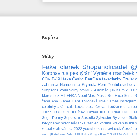
Kopírka
Štítky
Fake
článek
Shopaholicadel
@
Koronavirus
pes
týrání
Výměna manželek
COVID-19
láska
Česko
PetrFiala
fakeclanky
Trailer
zahraničí
Nemocnice
Prymula
Róm
Youtubevideo
v
Simpsons
Voda
Volby
covidu-19
domácí
jak na to
kulas
Mareš
Lež
MILENKA
Mobil
Most
Music
RedFace
Seriál
S
žena
Ano
Bieber
Debil
EvropskáUnie
Games
Instagram
celebrity
cikán
cukr
kočka
otec
očkovaní
požár
realita
re
Justin
KOUŘENÍ
Kajínek
Kazma
Klaus
Krimi
LIKE
Le
SugarDenny
Superstar
Susedia
Sylvester
Sylvester Stal
fotky
herec
horor
hádanka
izer
jed
koruna
kraken89
lidi
m
virtual
vrah
vánoce2022
youtuberka
zdraví
útok
Česká re
AndrejBabiš
Ano šéfe!
BFF
Baba Vanga
Bart
CIGARETA
Celníci v 