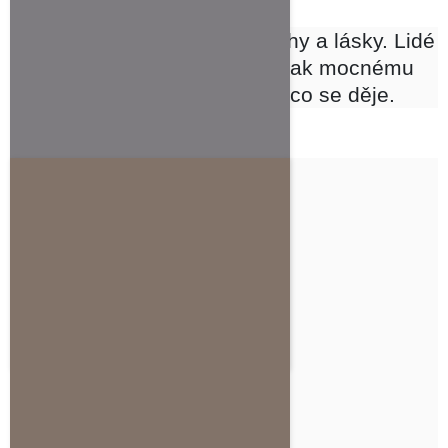
Byla to vzájemná výměna něhy a lásky. Lidé
stojící poblíž nemohli odolat tak mocnému
spojení, a tak začali natáčet, co se děje.