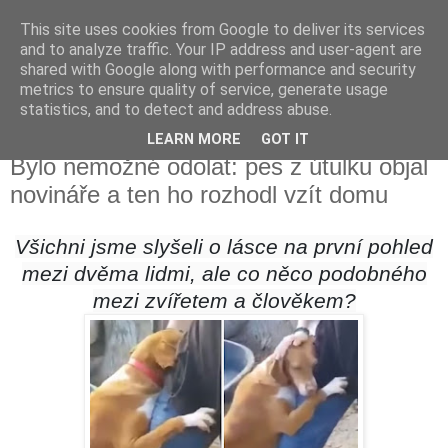
This site uses cookies from Google to deliver its services
Fakečlánky
and to analyze traffic. Your IP address and user-agent are
shared with Google along with performance and security
metrics to ensure quality of service, generate usage
Věř všemu co tady vidíš.
statistics, and to detect and address abuse.
LEARN MORE
GOT IT
neděle 5. července 2020
Bylo nemožné odolat: pes z útulku objal
novináře a ten ho rozhodl vzít domu
Všichni jsme slyšeli o lásce na první pohled
mezi dvěma lidmi, ale co něco podobného
mezi zvířetem a člověkem?