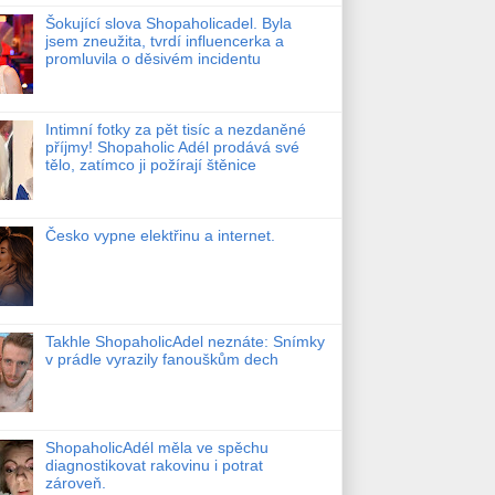
Šokující slova Shopaholicadel. Byla
jsem zneužita, tvrdí influencerka a
promluvila o děsivém incidentu
Intimní fotky za pět tisíc a nezdaněné
příjmy! Shopaholic Adél prodává své
tělo, zatímco ji požírají štěnice
Česko vypne elektřinu a internet.
Takhle ShopaholicAdel neznáte: Snímky
v prádle vyrazily fanouškům dech
ShopaholicAdél měla ve spěchu
diagnostikovat rakovinu i potrat
zároveň.