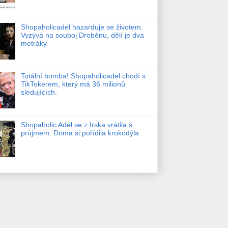
Shopaholicadel hazarduje se životem.
Vyzývá na souboj Droběnu, dělí je dva
metráky
Totální bomba! Shopaholicadel chodí s
TikTokerem, který má 36 milionů
sledujících.
Shopaholic Adél se z Irska vrátila s
průjmem. Doma si pořídila krokodýla