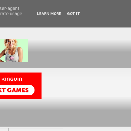
user-agent
erate usage
LEARN MORE
GOT IT