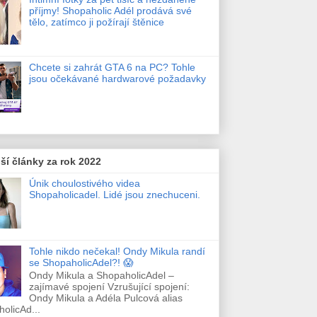
příjmy! Shopaholic Adél prodává své
tělo, zatímco ji požírají štěnice
Chcete si zahrát GTA 6 na PC? Tohle
jsou očekávané hardwarové požadavky
ší články za rok 2022
Únik choulostivého videa
Shopaholicadel. Lidé jsou znechuceni.
Tohle nikdo nečekal! Ondy Mikula randí
se ShopaholicAdel?! 😱
Ondy Mikula a ShopaholicAdel –
zajímavé spojení Vzrušující spojení:
Ondy Mikula a Adéla Pulcová alias
olicAd...