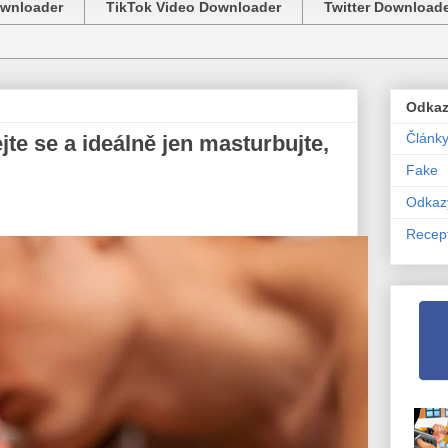
ownloader
TikTok Video Downloader
Twitter Download
Odka
Článk
jte se a ideálně jen masturbujte,
Fake
Odkaz
Recep