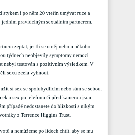
ed stykem i po něm 20 vteřin umývat ruce a
 s jedním pravidelným sexuálním partnerem,
nera zeptat, jestli se u něj nebo u někoho
dvou týdnech neobjevily symptomy nemoci
ost nebyl testován s pozitivním výsledkem. V
měli sexu zcela vyhnout.
 užít si sex se spolubydlícím nebo sám se sebou.
ek a sex po telefonu či před kamerou jsou
ém případě nedostanete do blízkosti s nikým
votníky z Terrence Higgins Trust.
životů a nemůžeme po lidech chtít, aby se mu