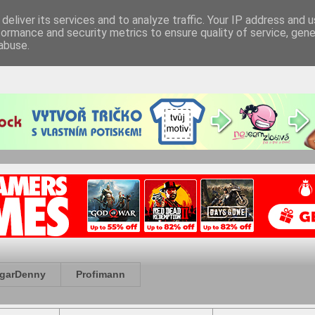
deliver its services and to analyze traffic. Your IP address and 
formance and security metrics to ensure quality of service, gen
abuse.
garDenny
Profimann