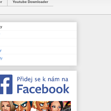
er
Youtube Downloader
zy
y
y
ty