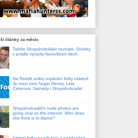
ší články za měsíc
Takhle ShopaholicAdel neznáte: Snímky
v prádle vyrazily fanouškům dech
Na Reddit unikly explicitní fotky celebrit.
Je mezi nimi Sugar Denny, Lela
Ceterová ,Satnady i Shopaholicadel
Shopaholicadel's nude photos are
going viral on the internet. Who does
she think is to blame?
Intimní fotky za pět tisíc a nezdaněné