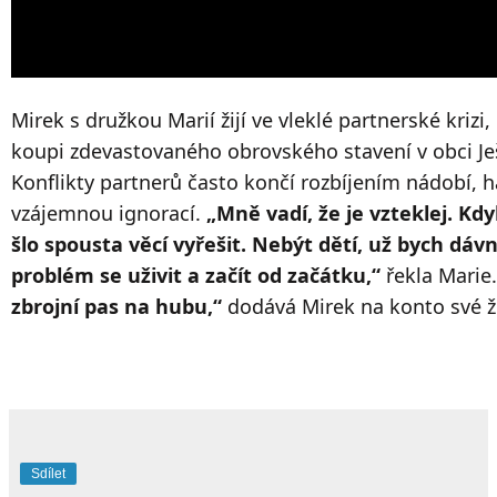
Mirek s družkou Marií žijí ve vleklé partnerské krizi
koupi zdevastovaného obrovského stavení v obci Je
Konflikty partnerů často končí rozbíjením nádobí,
vzájemnou ignorací.
„Mně vadí, že je vzteklej. Kd
šlo spousta věcí vyřešit. Nebýt dětí, už bych d
problém se uživit a začít od začátku,“
řekla Marie
zbrojní pas na hubu,“
dodává Mirek na konto své ž
Sdílet