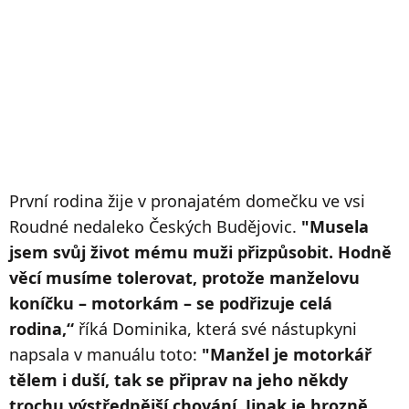
První rodina žije v pronajatém domečku ve vsi
Roudné nedaleko Českých Budějovic.
"Musela
jsem svůj život mému muži přizpůsobit. Hodně
věcí musíme tolerovat, protože manželovu
koníčku – motorkám – se podřizuje celá
rodina,“
říká Dominika, která své nástupkyni
napsala v manuálu toto:
"Manžel je motorkář
tělem i duší, tak se připrav na jeho někdy
trochu výstřednější chování. Jinak je hrozně