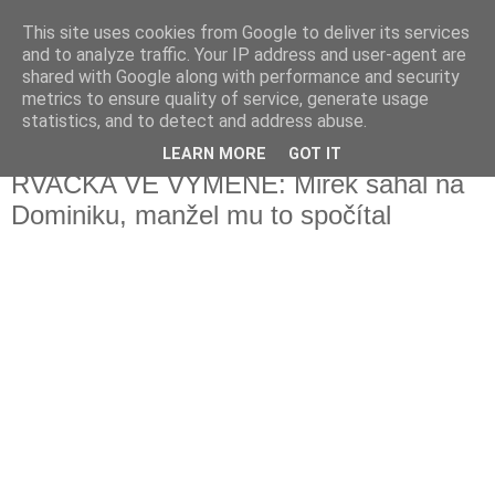
This site uses cookies from Google to deliver its services
Fakečlánky
and to analyze traffic. Your IP address and user-agent are
shared with Google along with performance and security
metrics to ensure quality of service, generate usage
Věř všemu co tady vidíš.
statistics, and to detect and address abuse.
LEARN MORE
GOT IT
neděle 12. září 2021
RVAČKA VE VÝMĚNĚ: Mirek sahal na
Dominiku, manžel mu to spočítal