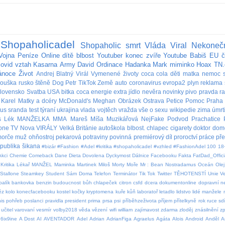
Shopaholicadel
Shopaholic
smrt
Vláda
Viral
Nekoneč
Vojna
Peníze
Online
dítě
blbost
Youtuber
konec
zvíře
Youtube
Babiš
EU
č
covid
vztah
Kasarna
Army
David
Ordinace
Hadanka
Mark
miminko
Hoax
TN.
ánoce
Život
Andrej
Blatný
Virál
Vymenené životy
coca cola
děti
matka
nemoc
rouška
rusko
štěně
Dog
Petr
TikTok
Země
auto
coronavirus
evropa2
plyn
reklama
lovensko
Svatba
USA
bitka
coca
energie
extra
jídlo
nevěra
novinky
pivo
pravda
r
Karel
Matky a dcéry
McDonald's
Meghan
Obrázek
Ostrava
Petice
Pomoc
Praha
bus
sranda
test
týraní
ukrajina
vlada
vojtěch
vražda
vše o sexu
wikipedie
zima
úmrt
s
Lék
MANŽELKA
MMA
Mareš
Míša Muzikářová
NejFake
Podvod
Prachatice
lone
TV Nova
VIRÁLY
Velká Británie
autoškola
blbost.
chlapec
cigarety
doktor
dom
orče
muž
ohňostroj
pekarová
potraviny
povinná
premiérový díl
proroctví
práce
př
publika
šikana
#bizár #Fashion #Adel #kritika #shopaholicadel #vzhled #FashionAdel
100
18
Akci
Chemie
Comeback
Dane
Dieta
Dovolena
Dyckymost
Dálnice
Facebooku
Fakta
FatDad_Offici
Kritika
Lékař
MANŽEL
Maminka
Martinek
Miloš
Morty
Moře
Mr : Bean
Nostradamus
Oceán
Olej
Stallone
Steamkey
Student
Sám Doma
Telefon
Terminátor
Tik Tok
Twitter
TĚHOTENSTÍ
Unie
V
balík
bankovka
benzin
budoucnost
bůh
chlapeček
citron
csfd
dcera
dokumentonline
dopravní 
ěz
kolo
konecfacebooku
kostel
kočky
kryptomena
kuře
kůň
laboratoř
letadlo
lidstvo
lidé
manžele
is
pohřeb
poslanci
pravidla
president
prima
prsa
psi
příběhzeživota
příjem
přítelkyně
rok
ruce
sdí
učitel
varovaní
vesmír
volby2018
věda
vězení
wifi
william
zajímavost
zdarma
zloděj
znásilnění
z
6ix9ine
A Dost
AI
AVENTADOR
Adel
Adrian
AdrianFiga
Agraelus
Agáta
Alois
Android
Anděl
A