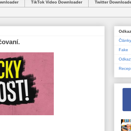
ownloader
TikTok Video Downloader
Twitter Download
Odka
Článk
čovaní.
Fake
Odkaz
Recep