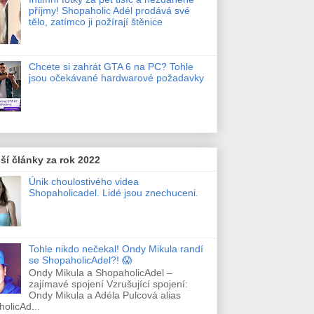
příjmy! Shopaholic Adél prodává své
tělo, zatímco ji požírají štěnice
Chcete si zahrát GTA 6 na PC? Tohle
jsou očekávané hardwarové požadavky
ší články za rok 2022
Únik choulostivého videa
Shopaholicadel. Lidé jsou znechuceni.
Tohle nikdo nečekal! Ondy Mikula randí
se ShopaholicAdel?! 😱
Ondy Mikula a ShopaholicAdel –
zajímavé spojení Vzrušující spojení:
Ondy Mikula a Adéla Pulcová alias
olicAd...