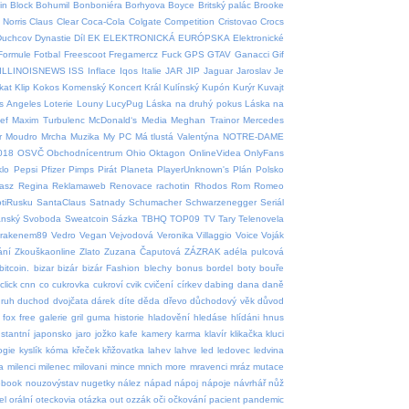
in
Block
Bohumil
Bonboniéra
Borhyova
Boyce
Britský palác
Brooke
Norris
Claus
Clear
Coca-Cola
Colgate
Competition
Cristovao
Crocs
Duchcov
Dynastie
Díl
EK
ELEKTRONICKÁ
EURÓPSKA
Elektronické
Formule
Fotbal
Freescoot
Fregamercz
Fuck
GPS
GTAV
Ganacci
Gif
ILLINOISNEWS
ISS
Inflace
Iqos
Italie
JAR
JIP
Jaguar
Jaroslav
Je
tkat
Klip
Kokos
Komenský
Koncert
Král
Kulínský
Kupón
Kurýr
Kuvajt
s Angeles
Loterie
Louny
LucyPug
Láska na druhý pokus
Láska na
ef
Maxim Turbulenc
McDonald‘s
Media
Meghan Trainor
Mercedes
r
Moudro
Mrcha
Muzika
My PC
Má tlustá Valentýna
NOTRE-DAME
018
OSVČ
Obchodnícentrum
Ohio
Oktagon
OnlineVidea
OnlyFans
klo
Pepsi
Pfizer
Pimps
Pirát
Planeta
PlayerUnknown's
Plán
Polsko
asz
Regina
Reklamaweb
Renovace rachotin
Rhodos
Rom
Romeo
tiRusku
SantaClaus
Satnady
Schumacher
Schwarzenegger
Seriál
ánský
Svoboda
Sweatcoin
Sázka
TBHQ
TOP09
TV
Tary
Telenovela
krakenem89
Vedro
Vegan
Vejvodová
Veronika
Villaggio
Voice
Voják
ání
Zkouškaonline
Zlato
Zuzana Čaputová
ZÁZRAK
adéla pulcová
bitcoin.
bizar
bizár
bizár Fashion
blechy
bonus
bordel
boty
bouře
click
cnn
co
cukrovka
cukroví
cvik
cvičení
církev
dabing
dana
daně
ruh
duchod
dvojčata
dárek
díte
děda
dřevo
důchodový věk
důvod
fox
free
galerie
gril
guma
historie
hladovění
hledáse
hlídáni
hnus
nstantní
japonsko
jaro
jožko
kafe
kamery
karma
klavír
klikačka
kluci
ogie
kyslík
kóma
křeček
křižovatka
lahev
lahve
led
ledovec
ledvina
a
milenci
milenec
milovani
mince
mnich
more
mravenci
mráz
mutace
ebook
nouzovýstav
nugetky
nález
nápad
nápoj
nápoje
návrhář
nůž
el
orální
oteckovia
otázka
out
ozzák
oči
očkování
pacient
pandemic