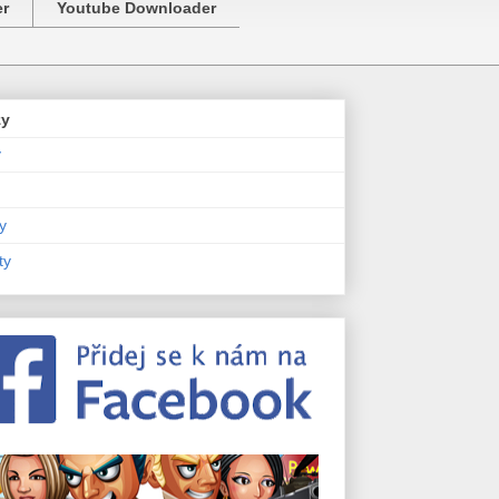
er
Youtube Downloader
zy
y
y
ty