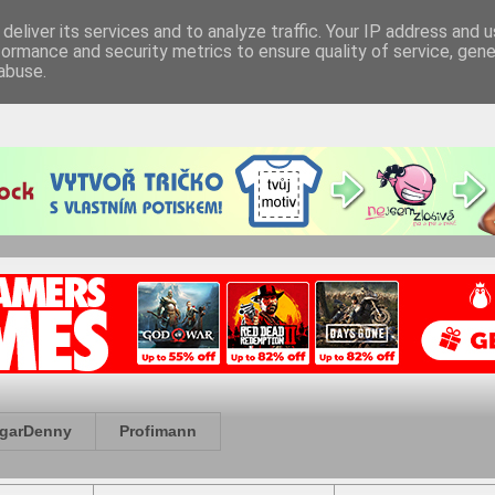
deliver its services and to analyze traffic. Your IP address and 
formance and security metrics to ensure quality of service, gen
abuse.
garDenny
Profimann