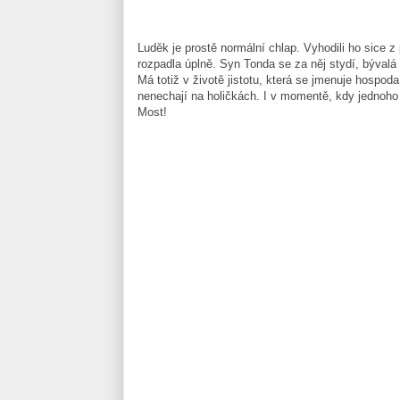
Luděk je prostě normální chlap. Vyhodili ho sice z
rozpadla úplně. Syn Tonda se za něj stydí, býval
Má totiž v životě jistotu, která se jmenuje hospo
nenechají na holičkách. I v momentě, kdy jednoho
Most!