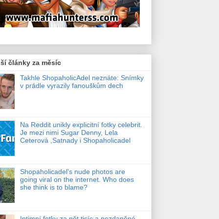
ší články za měsíc
Takhle ShopaholicAdel neznáte: Snímky
v prádle vyrazily fanouškům dech
Na Reddit unikly explicitní fotky celebrit.
Je mezi nimi Sugar Denny, Lela
Ceterová ,Satnady i Shopaholicadel
Shopaholicadel's nude photos are
going viral on the internet. Who does
she think is to blame?
Intimní fotky za pět tisíc a nezdaněné