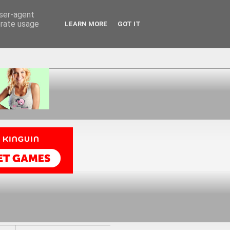
user-agent
erate usage
LEARN MORE
GOT IT