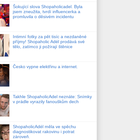
Šokující slova Shopaholicadel. Byla
jsem zneužita, tvrdí influencerka a
promluvila o děsivém incidentu
Intimní fotky za pět tisíc a nezdaněné
příjmy! Shopaholic Adél prodává své
tělo, zatímco ji požírají štěnice
Česko vypne elektřinu a internet.
Takhle ShopaholicAdel neznáte: Snímky
v prádle vyrazily fanouškům dech
ShopaholicAdél měla ve spěchu
diagnostikovat rakovinu i potrat
zároveň.