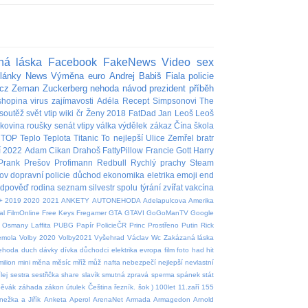
ná láska
Facebook
FakeNews
Video
sex
lánky
News
Výměna
euro
Andrej Babiš
Fiala
policie
cz
Zeman
Zuckerberg
nehoda
návod
prezident
příběh
shopina
virus
zajímavosti
Adéla
Recept
Simpsonovi
The
soutěž
svět
vtip
wiki
čr
Ženy
2018
FatDad
Jan
Leoš
Leoš
akovina
roušky
senát
vtipy
válka
výdělek
zákaz
Čína
škola
TOP
Teplo
Teplota
Titanic
To nejlepší
Ulice
Zemřel
bratr
í
2022
Adam
Cikan
Drahoš
FattyPillow
Francie
Gott
Harry
Prank
Prešov
Profimann
Redbull
Rychlý prachy
Steam
ov
dopravní policie
důchod
ekonomika
eletrika
emoji
end
edpověď
rodina
seznam
silvestr
spolu
týrání zvířat
vakcína
+
2019
2020
2021
ANKETY
AUTONEHODA
Adelapulcova
Amerika
al
FilmOnline
Free Keys
Fregamer
GTA
GTAVI
GoGoManTV
Google
Osmany Laffita
PUBG
Papír
PolicieČR
Princ
Prostřeno
Putin
Rick
emola
Volby 2020
Volby2021
Vyšehrad
Václav
Wc
Zakázaná láska
nehoda
duch
dávky
dívka
důchodci
elektrika
evropa
film
foto
had
hit
milion
mini
měna
měsíc
mříž
můž
nafta
nebezpečí
nejlepší
nevlastní
lej
sestra
sestřička
share
slavík
smutná zpravá
sperma
spánek
stát
pěvák
záhada
zákon
útulek
Čeština
řezník.
šok
)
100let
11.zaří
155
nežka a Jiřík
Anketa
Aperol
ArenaNet
Armada
Armagedon
Arnold