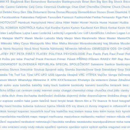
MW X5
Bagárová
Ban
Barrandosv
Barrandov
Battlegrounds
Bean
Ben
Big Ben
Big Shock
Bitco
illo
Casino
Celebrita
Celý
Cena
Ceterová
Challenge
Chat
Chef
Chemička
Chrome
Chuck
Chuck 
ol
Debilní Kecy
Den
Dila
Dokument
Doma
DomaciRecepty
Domodědovo
Doneo
Down
Drastické
p
Facebookhra
Fakevideo
Faltýnek
Fanoušek
Fantozzi
FashionAdel
Feriha
Fernando
Figa
Flek
HOTOVOSŤ
Hamburk
Hanychová
Herní zóna
Hitler
Hittler
Homer
Honza
Horse
Huawei
Hudba
ČSL
KOMISIA
KONTROLA
Kafuu
Kali
Kariéra
Karlos
Karton
Kaufland
Ken Block
Kerbal
Kevin
Ki
islav
LadyDiana
Lajna
Laser
Ledecká
Ledecký
Legenda
Lev
Lidl
Litoměřicko
Litvínov
Logan
Lo
e
Malajsie
MallTV
Marek
Marián Labuda
Marly
Marpo
Mars
Marshmello
Maso
Master
MasterCh
Milevsko
Miley Cyrus
Minnapolis
Miro
Mise
Misha
Monster
Moravskoslezský kraj
Moskva
Moude
ia
Norris
Nouzový
Nová
Nový
Nutella
Náhlovský
Německo
Něměcko
OBMEDZENI
ODS
OH
OH2
LATBY
PET
PETA
PIRÁTI
PLATBY
POLITIKA
PSYCHOLOGIE
Pan
Paolo
Park
Paul
Pavel
Pe
d
Pošta pro tebe
Prachař
Prask
Premium
Primat
Pávek
PŘÍPAD
Příbram
RAKEV
RIP
Rap
Rav
EDOVANOST
SLOVENSKÁ REPUBLIKa
SPECIAL
SPOLEČNOST
Salvatore
Sankce
Sankcepro
lentína
Slunce
Smoothie
Soukup
Spojené státy
Standa
StandaShow
Stejk
Sterakdary
Stop
Str
strála
Trik
Troll
Tuk
Týral
UFC
UFO
USB
Uganda
Ukrajině
VRC
VTÍPEK
Vajíčko
Vanga
Vařímes
atson
Werich
WhatsApp
Wolverine
X
XFN
XXXTentacion
Xholakys
Za volantem
Zakaz
Zdražov
sh
aukro
auta
babička
babičky
baby
back
bakterie
bankovky
barvení
basníčka
beranek
best
řicho
bříško
cat
centrum
ceský internet
cesta
chatgpt
chernobyl
chlap
chuvička
chuť.jídlo
clanky
k
delta
dluh
dnes
dochazka
dodržování
dodávka
dojemný
dollar
doporučujeme
droběna
drogy
d
er
exploze
extrém
fake justin
falešně
feed
fenykl
fetak
fibrom
film a TV
finance
fit
food
fotograf
lky
hraní
hrozba
hubena
hubnout
hyena
hřebík
iOS
icq
idnes.cz
ifunny
imigrant
in
influenceři
i
iktok
konopí
kopanec
kouzelník
kouř
kra
krabička
kraj
kraken
krasa
krev
krém
kurva
kvíz
kynol
mandarinka
manželek
maps
margot
marihuana
masturbace
matkaroku
mattoni
meteor
mikula
mil
žení
napadení
nedbalost
nekrotizující fasciitida
nevěsta
neziskovka
nezodpovědnost
noha
not
í
oko
omezení
ondy
ondy mikula
opatření
operace
operátor
opice
opilost
opička
oragutan
oral
or