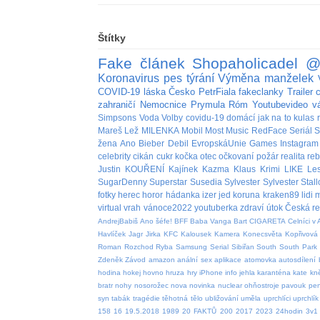
Štítky
Fake
článek
Shopaholicadel
@
Koronavirus
pes
týrání
Výměna manželek
COVID-19
láska
Česko
PetrFiala
fakeclanky
Trailer
zahraničí
Nemocnice
Prymula
Róm
Youtubevideo
v
Simpsons
Voda
Volby
covidu-19
domácí
jak na to
kulas
Mareš
Lež
MILENKA
Mobil
Most
Music
RedFace
Seriál
S
žena
Ano
Bieber
Debil
EvropskáUnie
Games
Instagram
celebrity
cikán
cukr
kočka
otec
očkovaní
požár
realita
re
Justin
KOUŘENÍ
Kajínek
Kazma
Klaus
Krimi
LIKE
Le
SugarDenny
Superstar
Susedia
Sylvester
Sylvester Stal
fotky
herec
horor
hádanka
izer
jed
koruna
kraken89
lidi
m
virtual
vrah
vánoce2022
youtuberka
zdraví
útok
Česká re
AndrejBabiš
Ano šéfe!
BFF
Baba Vanga
Bart
CIGARETA
Celníci v 
Havlíček
Jagr
Jirka
KFC
Kalousek
Kamera
Konecsvěta
Kopřivová
Roman
Rozchod
Ryba
Samsung
Serial
Sibiřan
South
South Park
Zdeněk
Závod
amazon
anální sex
aplikace
atomovka
autosdílení
hodina
hokej
hovno
hruza
hry
iPhone
info
jehla
karanténa
kate
kn
bratr
nohy
nosorožec
nova
novinka
nuclear
ohňostroje
pavouk
pen
syn
tabák
tragédie
těhotná
tělo
ubližování
uměla
uprchlíci
uprchlík
158
16
19.5.2018
1989
20 FAKTŮ
200
2017
2023
24hodin
3v1