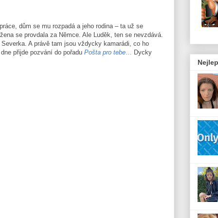
 práce, dům se mu rozpadá a jeho rodina – ta už se
á žena se provdala za Němce. Ale Luděk, ten se nevzdává.
da Severka. A právě tam jsou vždycky kamarádi, co ho
 dne přijde pozvání do pořadu
Pošta pro tebe
…
Dycky
Nejlep