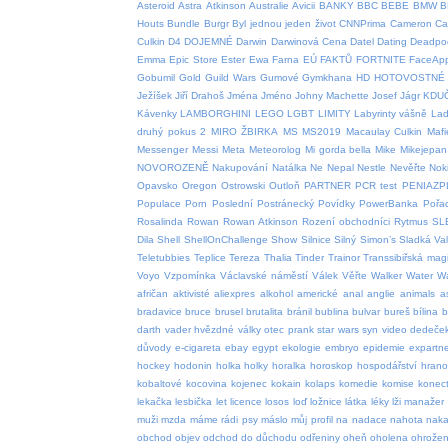
Asteroid
Astra
Atkinson
Australie
Avicii
BANKY
BBC
BEBE
BMW
B
Houts
Bundle
Burgr
Byl jednou jeden život
CNNPrima
Cameron
Car
Culkin
D4
DOJEMNÉ
Darwin
Darwinová Cena
Datel
Dating
Deadpo
Emma
Epic Store
Ester
Ewa Farna
EÚ
FAKTŮ
FORTNITE
FaceAp
Gobumil
Gold
Guild Wars
Gumové
Gymkhana
HD
HOTOVOSTNÉ
Ježíšek
Jiří Drahoš
Jména
Jméno
Johny Machette
Josef
Jágr
KDU
Kávenky
LAMBORGHINI
LEGO
LGBT
LIMITY
Labyrinty vášně
Lad
druhý pokus 2
MIRO ŽBIRKA
MS
MS2019
Macaulay Culkin
Mafi
Messenger
Messi
Meta
Meteorolog
Mi gorda bella
Mike
Mikejepan
NOVOROZENĚ
Nakupování
Natálka
Ne
Nepal
Nestle
Nevěřte
Nok
Opavsko
Oregon
Ostrowski
Outloň
PARTNER
PCR test
PENIAZP
Populace
Porn
Poslední
Postránecký
Povídky
PowerBanka
Pořa
Rosalinda
Rowan
Rowan Atkinson
Rození obchodníci
Rytmus
SL
Dila
Shell
ShellOnChallenge
Show
Silnice
Silný
Simon’s
Sladká Va
Teletubbies
Teplice
Tereza
Thalia
Tinder
Trainor
Transsibiřská magi
Voyo
Vzpomínka
Václavské náměstí
Válek
Věřte
Walker
Water
W
afričan
aktivisté
aliexpres
alkohol
americké
anal
anglie
animals
a
bradavice
bruce
brusel
brutalita
bránil
bublina
bulvar
bureš
bílina
b
darth vader hvězdné války otec prank star wars syn video
dedeče
důvody
e-cigareta
ebay
egypt
ekologie
embryo
epidemie
expartn
hockey
hodonin
holka
holky
horalka
horoskop
hospodářství
hrano
kobaltové
kocovina
kojenec
kokain
kolaps
komedie
komise
konect
lekačka
lesbička
let
licence
losos
loď
ložnice
látka
léky
lži
manažer
muži
mzda
máme rádi psy
máslo
můj profil
na
nadace
nahota
naka
obchod
objev
odchod do důchodu
odřeniny
oheň
oholena
ohrožen