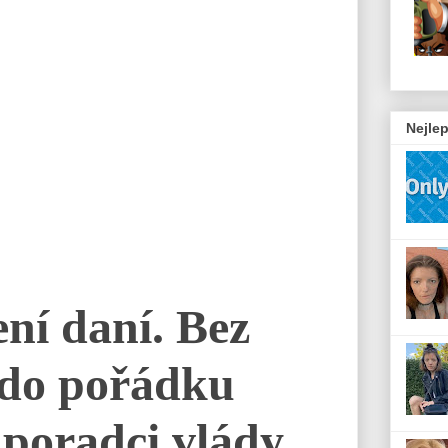
Nejlep
ení daní. Bez
 do pořádku
 poradci vlády