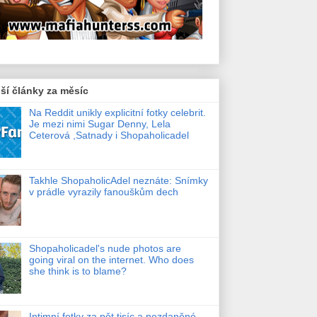
ší články za měsíc
Na Reddit unikly explicitní fotky celebrit.
Je mezi nimi Sugar Denny, Lela
Ceterová ,Satnady i Shopaholicadel
Takhle ShopaholicAdel neznáte: Snímky
v prádle vyrazily fanouškům dech
Shopaholicadel's nude photos are
going viral on the internet. Who does
she think is to blame?
Intimní fotky za pět tisíc a nezdaněné