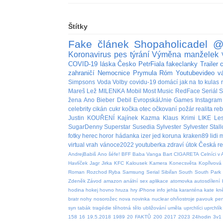
Štítky
Fake
článek
Shopaholicadel
@
Koronavirus
pes
týrání
Výměna manželek
COVID-19
láska
Česko
PetrFiala
fakeclanky
Trailer
zahraničí
Nemocnice
Prymula
Róm
Youtubevideo
v
Simpsons
Voda
Volby
covidu-19
domácí
jak na to
kulas
Mareš
Lež
MILENKA
Mobil
Most
Music
RedFace
Seriál
S
žena
Ano
Bieber
Debil
EvropskáUnie
Games
Instagram
celebrity
cikán
cukr
kočka
otec
očkovaní
požár
realita
re
Justin
KOUŘENÍ
Kajínek
Kazma
Klaus
Krimi
LIKE
Le
SugarDenny
Superstar
Susedia
Sylvester
Sylvester Stal
fotky
herec
horor
hádanka
izer
jed
koruna
kraken89
lidi
m
virtual
vrah
vánoce2022
youtuberka
zdraví
útok
Česká re
AndrejBabiš
Ano šéfe!
BFF
Baba Vanga
Bart
CIGARETA
Celníci v 
Havlíček
Jagr
Jirka
KFC
Kalousek
Kamera
Konecsvěta
Kopřivová
Roman
Rozchod
Ryba
Samsung
Serial
Sibiřan
South
South Park
Zdeněk
Závod
amazon
anální sex
aplikace
atomovka
autosdílení
hodina
hokej
hovno
hruza
hry
iPhone
info
jehla
karanténa
kate
kn
bratr
nohy
nosorožec
nova
novinka
nuclear
ohňostroje
pavouk
pen
syn
tabák
tragédie
těhotná
tělo
ubližování
uměla
uprchlíci
uprchlík
158
16
19.5.2018
1989
20 FAKTŮ
200
2017
2023
24hodin
3v1