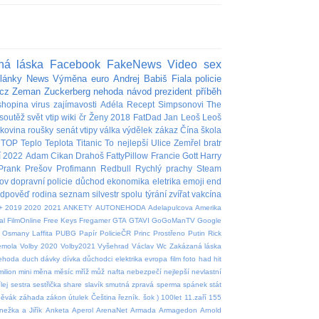
ná láska
Facebook
FakeNews
Video
sex
lánky
News
Výměna
euro
Andrej Babiš
Fiala
policie
cz
Zeman
Zuckerberg
nehoda
návod
prezident
příběh
shopina
virus
zajímavosti
Adéla
Recept
Simpsonovi
The
soutěž
svět
vtip
wiki
čr
Ženy
2018
FatDad
Jan
Leoš
Leoš
akovina
roušky
senát
vtipy
válka
výdělek
zákaz
Čína
škola
TOP
Teplo
Teplota
Titanic
To nejlepší
Ulice
Zemřel
bratr
í
2022
Adam
Cikan
Drahoš
FattyPillow
Francie
Gott
Harry
Prank
Prešov
Profimann
Redbull
Rychlý prachy
Steam
ov
dopravní policie
důchod
ekonomika
eletrika
emoji
end
edpověď
rodina
seznam
silvestr
spolu
týrání zvířat
vakcína
+
2019
2020
2021
ANKETY
AUTONEHODA
Adelapulcova
Amerika
al
FilmOnline
Free Keys
Fregamer
GTA
GTAVI
GoGoManTV
Google
Osmany Laffita
PUBG
Papír
PolicieČR
Princ
Prostřeno
Putin
Rick
emola
Volby 2020
Volby2021
Vyšehrad
Václav
Wc
Zakázaná láska
nehoda
duch
dávky
dívka
důchodci
elektrika
evropa
film
foto
had
hit
milion
mini
měna
měsíc
mříž
můž
nafta
nebezpečí
nejlepší
nevlastní
lej
sestra
sestřička
share
slavík
smutná zpravá
sperma
spánek
stát
pěvák
záhada
zákon
útulek
Čeština
řezník.
šok
)
100let
11.zaří
155
nežka a Jiřík
Anketa
Aperol
ArenaNet
Armada
Armagedon
Arnold