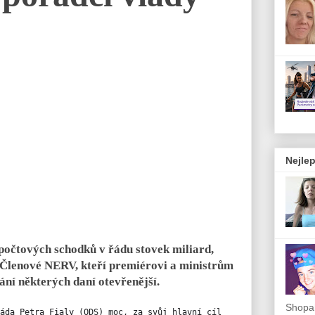
Nejlep
zpočtových schodků v řádu stovek miliard,
 Členové NERV, kteří premiérovi a ministrům
vání některých daní otevřenější.
Shopah
áda Petra Fialy (ODS) moc, za svůj hlavní cíl 