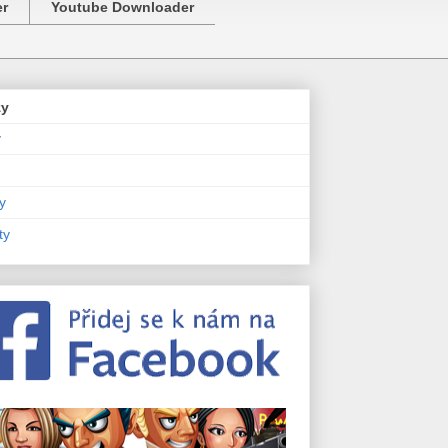
er
Youtube Downloader
zy
y
y
ty