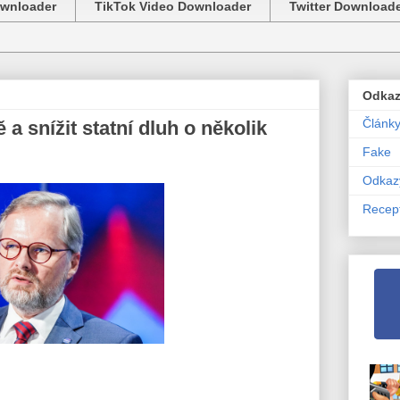
ownloader
TikTok Video Downloader
Twitter Download
Odka
Článk
 a snížit statní dluh o několik
Fake
Odkaz
Recep