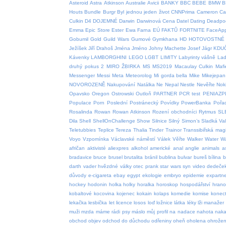
Asteroid
Astra
Atkinson
Australie
Avicii
BANKY
BBC
BEBE
BMW
B
Houts
Bundle
Burgr
Byl jednou jeden život
CNNPrima
Cameron
Car
Culkin
D4
DOJEMNÉ
Darwin
Darwinová Cena
Datel
Dating
Deadpo
Emma
Epic Store
Ester
Ewa Farna
EÚ
FAKTŮ
FORTNITE
FaceAp
Gobumil
Gold
Guild Wars
Gumové
Gymkhana
HD
HOTOVOSTNÉ
Ježíšek
Jiří Drahoš
Jména
Jméno
Johny Machette
Josef
Jágr
KDU
Kávenky
LAMBORGHINI
LEGO
LGBT
LIMITY
Labyrinty vášně
Lad
druhý pokus 2
MIRO ŽBIRKA
MS
MS2019
Macaulay Culkin
Mafi
Messenger
Messi
Meta
Meteorolog
Mi gorda bella
Mike
Mikejepan
NOVOROZENĚ
Nakupování
Natálka
Ne
Nepal
Nestle
Nevěřte
Nok
Opavsko
Oregon
Ostrowski
Outloň
PARTNER
PCR test
PENIAZP
Populace
Porn
Poslední
Postránecký
Povídky
PowerBanka
Pořa
Rosalinda
Rowan
Rowan Atkinson
Rození obchodníci
Rytmus
SL
Dila
Shell
ShellOnChallenge
Show
Silnice
Silný
Simon’s
Sladká Va
Teletubbies
Teplice
Tereza
Thalia
Tinder
Trainor
Transsibiřská magi
Voyo
Vzpomínka
Václavské náměstí
Válek
Věřte
Walker
Water
W
afričan
aktivisté
aliexpres
alkohol
americké
anal
anglie
animals
a
bradavice
bruce
brusel
brutalita
bránil
bublina
bulvar
bureš
bílina
b
darth vader hvězdné války otec prank star wars syn video
dedeče
důvody
e-cigareta
ebay
egypt
ekologie
embryo
epidemie
expartn
hockey
hodonin
holka
holky
horalka
horoskop
hospodářství
hrano
kobaltové
kocovina
kojenec
kokain
kolaps
komedie
komise
konect
lekačka
lesbička
let
licence
losos
loď
ložnice
látka
léky
lži
manažer
muži
mzda
máme rádi psy
máslo
můj profil
na
nadace
nahota
naka
obchod
objev
odchod do důchodu
odřeniny
oheň
oholena
ohrožen