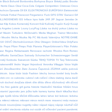
in
Block
Bohumil
Bonboniéra
Borhyova
Boyce
Britský palác
Brooke
Norris
Claus
Clear
Coca-Cola
Colgate
Competition
Cristovao
Crocs
Duchcov
Dynastie
Díl
EK
ELEKTRONICKÁ
EURÓPSKA
Elektronické
Formule
Fotbal
Freescoot
Fregamercz
Fuck
GPS
GTAV
Ganacci
Gif
ILLINOISNEWS
ISS
Inflace
Iqos
Italie
JAR
JIP
Jaguar
Jaroslav
Je
tkat
Klip
Kokos
Komenský
Koncert
Král
Kulínský
Kupón
Kurýr
Kuvajt
s Angeles
Loterie
Louny
LucyPug
Láska na druhý pokus
Láska na
ef
Maxim Turbulenc
McDonald‘s
Media
Meghan Trainor
Mercedes
r
Moudro
Mrcha
Muzika
My PC
Má tlustá Valentýna
NOTRE-DAME
018
OSVČ
Obchodnícentrum
Ohio
Oktagon
OnlineVidea
OnlyFans
klo
Pepsi
Pfizer
Pimps
Pirát
Planeta
PlayerUnknown's
Plán
Polsko
asz
Regina
Reklamaweb
Renovace rachotin
Rhodos
Rom
Romeo
tiRusku
SantaClaus
Satnady
Schumacher
Schwarzenegger
Seriál
ánský
Svoboda
Sweatcoin
Sázka
TBHQ
TOP09
TV
Tary
Telenovela
krakenem89
Vedro
Vegan
Vejvodová
Veronika
Villaggio
Voice
Voják
ání
Zkouškaonline
Zlato
Zuzana Čaputová
ZÁZRAK
adéla pulcová
bitcoin.
bizar
bizár
bizár Fashion
blechy
bonus
bordel
boty
bouře
click
cnn
co
cukrovka
cukroví
cvik
cvičení
církev
dabing
dana
daně
ruh
duchod
dvojčata
dárek
díte
děda
dřevo
důchodový věk
důvod
fox
free
galerie
gril
guma
historie
hladovění
hledáse
hlídáni
hnus
nstantní
japonsko
jaro
jožko
kafe
kamery
karma
klavír
klikačka
kluci
ogie
kyslík
kóma
křeček
křižovatka
lahev
lahve
led
ledovec
ledvina
a
milenci
milenec
milovani
mince
mnich
more
mravenci
mráz
mutace
ebook
nouzovýstav
nugetky
nález
nápad
nápoj
nápoje
návrhář
nůž
el
orální
oteckovia
otázka
out
ozzák
oči
očkování
pacient
pandemic