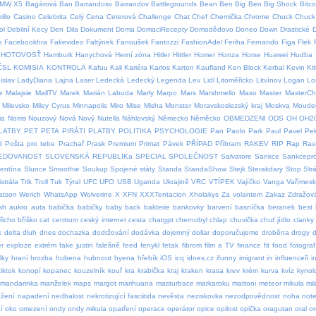
MW X5
Bagárová
Ban
Barrandosv
Barrandov
Battlegrounds
Bean
Ben
Big Ben
Big Shock
Bitco
illo
Casino
Celebrita
Celý
Cena
Ceterová
Challenge
Chat
Chef
Chemička
Chrome
Chuck
Chuck 
ol
Debilní Kecy
Den
Dila
Dokument
Doma
DomaciRecepty
Domodědovo
Doneo
Down
Drastické
p
Facebookhra
Fakevideo
Faltýnek
Fanoušek
Fantozzi
FashionAdel
Feriha
Fernando
Figa
Flek
HOTOVOSŤ
Hamburk
Hanychová
Herní zóna
Hitler
Hittler
Homer
Honza
Horse
Huawei
Hudba
ČSL
KOMISIA
KONTROLA
Kafuu
Kali
Kariéra
Karlos
Karton
Kaufland
Ken Block
Kerbal
Kevin
Ki
islav
LadyDiana
Lajna
Laser
Ledecká
Ledecký
Legenda
Lev
Lidl
Litoměřicko
Litvínov
Logan
Lo
e
Malajsie
MallTV
Marek
Marián Labuda
Marly
Marpo
Mars
Marshmello
Maso
Master
MasterCh
Milevsko
Miley Cyrus
Minnapolis
Miro
Mise
Misha
Monster
Moravskoslezský kraj
Moskva
Moude
ia
Norris
Nouzový
Nová
Nový
Nutella
Náhlovský
Německo
Něměcko
OBMEDZENI
ODS
OH
OH2
LATBY
PET
PETA
PIRÁTI
PLATBY
POLITIKA
PSYCHOLOGIE
Pan
Paolo
Park
Paul
Pavel
Pe
d
Pošta pro tebe
Prachař
Prask
Premium
Primat
Pávek
PŘÍPAD
Příbram
RAKEV
RIP
Rap
Rav
EDOVANOST
SLOVENSKÁ REPUBLIKa
SPECIAL
SPOLEČNOST
Salvatore
Sankce
Sankcepro
lentína
Slunce
Smoothie
Soukup
Spojené státy
Standa
StandaShow
Stejk
Sterakdary
Stop
Str
strála
Trik
Troll
Tuk
Týral
UFC
UFO
USB
Uganda
Ukrajině
VRC
VTÍPEK
Vajíčko
Vanga
Vařímes
atson
Werich
WhatsApp
Wolverine
X
XFN
XXXTentacion
Xholakys
Za volantem
Zakaz
Zdražov
sh
aukro
auta
babička
babičky
baby
back
bakterie
bankovky
barvení
basníčka
beranek
best
řicho
bříško
cat
centrum
ceský internet
cesta
chatgpt
chernobyl
chlap
chuvička
chuť.jídlo
clanky
k
delta
dluh
dnes
dochazka
dodržování
dodávka
dojemný
dollar
doporučujeme
droběna
drogy
d
er
exploze
extrém
fake justin
falešně
feed
fenykl
fetak
fibrom
film a TV
finance
fit
food
fotograf
lky
hraní
hrozba
hubena
hubnout
hyena
hřebík
iOS
icq
idnes.cz
ifunny
imigrant
in
influenceři
i
iktok
konopí
kopanec
kouzelník
kouř
kra
krabička
kraj
kraken
krasa
krev
krém
kurva
kvíz
kynol
mandarinka
manželek
maps
margot
marihuana
masturbace
matkaroku
mattoni
meteor
mikula
mil
žení
napadení
nedbalost
nekrotizující fasciitida
nevěsta
neziskovka
nezodpovědnost
noha
not
í
oko
omezení
ondy
ondy mikula
opatření
operace
operátor
opice
opilost
opička
oragutan
oral
or