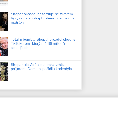
Shopaholicadel hazarduje se životem.
Vyzývá na souboj Droběnu, dělí je dva
metráky
Totální bomba! Shopaholicadel chodí s
TikTokerem, který má 36 milionů
sledujících.
Shopaholic Adél se z Irska vrátila s
průjmem. Doma si pořídila krokodýla