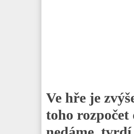
Ve hře je zvýš
toho rozpočet
nedáme, tvrdí