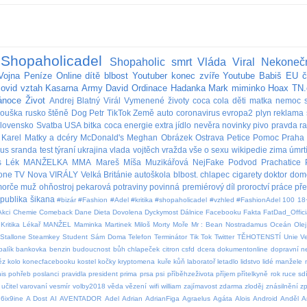
Shopaholicadel
Shopaholic
smrt
Vláda
Viral
Nekoneč
Vojna
Peníze
Online
dítě
blbost
Youtuber
konec
zvíře
Youtube
Babiš
EU
č
covid
vztah
Kasarna
Army
David
Ordinace
Hadanka
Mark
miminko
Hoax
TN.
ánoce
Život
Andrej
Blatný
Virál
Vymenené životy
coca cola
děti
matka
nemoc
rouška
rusko
štěně
Dog
Petr
TikTok
Země
auto
coronavirus
evropa2
plyn
reklama
lovensko
Svatba
USA
bitka
coca
energie
extra
jídlo
nevěra
novinky
pivo
pravda
r
Karel
Matky a dcéry
McDonald's
Meghan
Obrázek
Ostrava
Petice
Pomoc
Praha
bus
sranda
test
týraní
ukrajina
vlada
vojtěch
vražda
vše o sexu
wikipedie
zima
úmrt
s
Lék
MANŽELKA
MMA
Mareš
Míša Muzikářová
NejFake
Podvod
Prachatice
lone
TV Nova
VIRÁLY
Velká Británie
autoškola
blbost.
chlapec
cigarety
doktor
dom
orče
muž
ohňostroj
pekarová
potraviny
povinná
premiérový díl
proroctví
práce
př
publika
šikana
#bizár #Fashion #Adel #kritika #shopaholicadel #vzhled #FashionAdel
100
18
Akci
Chemie
Comeback
Dane
Dieta
Dovolena
Dyckymost
Dálnice
Facebooku
Fakta
FatDad_Offici
Kritika
Lékař
MANŽEL
Maminka
Martinek
Miloš
Morty
Moře
Mr : Bean
Nostradamus
Oceán
Olej
Stallone
Steamkey
Student
Sám Doma
Telefon
Terminátor
Tik Tok
Twitter
TĚHOTENSTÍ
Unie
V
balík
bankovka
benzin
budoucnost
bůh
chlapeček
citron
csfd
dcera
dokumentonline
dopravní 
ěz
kolo
konecfacebooku
kostel
kočky
kryptomena
kuře
kůň
laboratoř
letadlo
lidstvo
lidé
manžele
is
pohřeb
poslanci
pravidla
president
prima
prsa
psi
příběhzeživota
příjem
přítelkyně
rok
ruce
sdí
učitel
varovaní
vesmír
volby2018
věda
vězení
wifi
william
zajímavost
zdarma
zloděj
znásilnění
z
6ix9ine
A Dost
AI
AVENTADOR
Adel
Adrian
AdrianFiga
Agraelus
Agáta
Alois
Android
Anděl
A