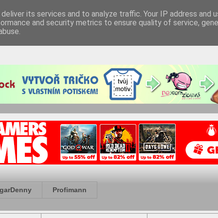
deliver its services and to analyze traffic. Your IP address and 
formance and security metrics to ensure quality of service, gen
abuse.
garDenny
Profimann