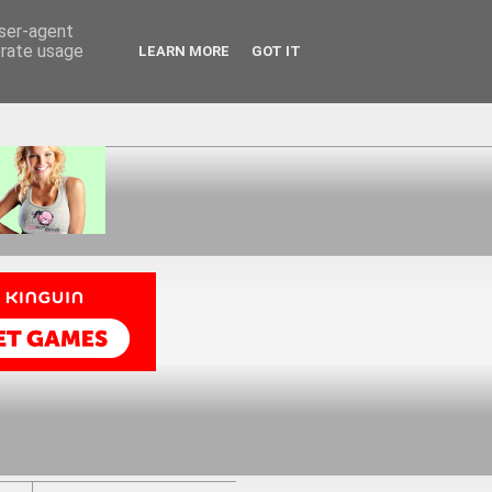
user-agent
erate usage
LEARN MORE
GOT IT