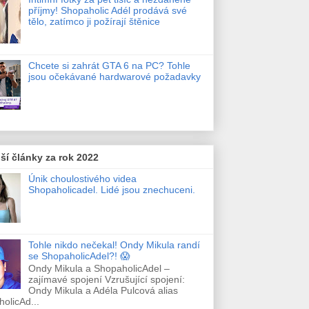
příjmy! Shopaholic Adél prodává své
tělo, zatímco ji požírají štěnice
Chcete si zahrát GTA 6 na PC? Tohle
jsou očekávané hardwarové požadavky
ší články za rok 2022
Únik choulostivého videa
Shopaholicadel. Lidé jsou znechuceni.
Tohle nikdo nečekal! Ondy Mikula randí
se ShopaholicAdel?! 😱
Ondy Mikula a ShopaholicAdel –
zajímavé spojení Vzrušující spojení:
Ondy Mikula a Adéla Pulcová alias
olicAd...