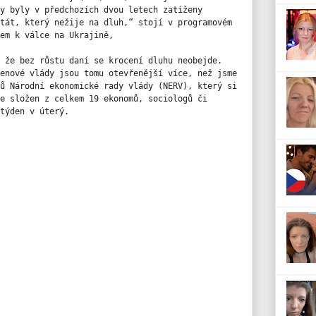
y byly v předchozích dvou letech zatíženy 
tát, který nežije na dluh,“ stojí v programovém 
em k válce na Ukrajině, 
 že bez růstu daní se krocení dluhu neobejde. 
enové vlády jsou tomu otevřenější více, než jsme 
ů Národní ekonomické rady vlády (NERV), který si 
e složen z celkem 19 ekonomů, sociologů či 
týden v úterý.