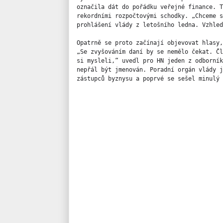
označila dát do pořádku veřejné finance. T
rekordními rozpočtovými schodky. „Chceme s
prohlášení vlády z letošního ledna. Vzhled
Opatrně se proto začínají objevovat hlasy,
„Se zvyšováním daní by se nemělo čekat. Čl
si mysleli,“ uvedl pro HN jeden z odborník
nepřál být jmenován. Poradní orgán vlády j
zástupců byznysu a poprvé se sešel minulý 