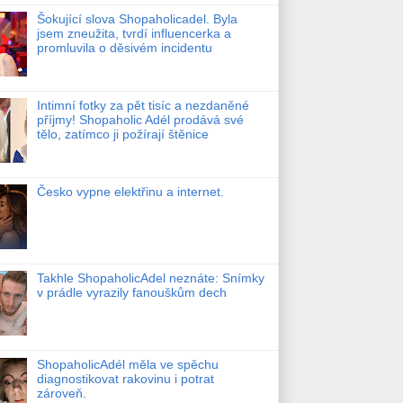
Šokující slova Shopaholicadel. Byla
jsem zneužita, tvrdí influencerka a
promluvila o děsivém incidentu
Intimní fotky za pět tisíc a nezdaněné
příjmy! Shopaholic Adél prodává své
tělo, zatímco ji požírají štěnice
Česko vypne elektřinu a internet.
Takhle ShopaholicAdel neznáte: Snímky
v prádle vyrazily fanouškům dech
ShopaholicAdél měla ve spěchu
diagnostikovat rakovinu i potrat
zároveň.