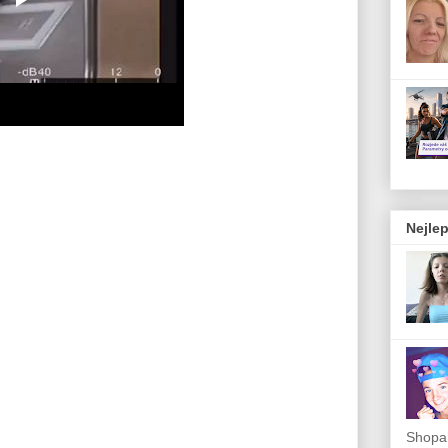
Nejlep
Shopah