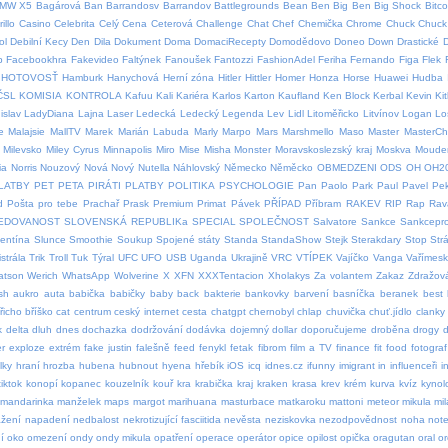
MW X5
Bagárová
Ban
Barrandosv
Barrandov
Battlegrounds
Bean
Ben
Big Ben
Big Shock
Bitco
illo
Casino
Celebrita
Celý
Cena
Ceterová
Challenge
Chat
Chef
Chemička
Chrome
Chuck
Chuck 
ol
Debilní Kecy
Den
Dila
Dokument
Doma
DomaciRecepty
Domodědovo
Doneo
Down
Drastické
p
Facebookhra
Fakevideo
Faltýnek
Fanoušek
Fantozzi
FashionAdel
Feriha
Fernando
Figa
Flek
HOTOVOSŤ
Hamburk
Hanychová
Herní zóna
Hitler
Hittler
Homer
Honza
Horse
Huawei
Hudba
ČSL
KOMISIA
KONTROLA
Kafuu
Kali
Kariéra
Karlos
Karton
Kaufland
Ken Block
Kerbal
Kevin
Ki
islav
LadyDiana
Lajna
Laser
Ledecká
Ledecký
Legenda
Lev
Lidl
Litoměřicko
Litvínov
Logan
Lo
e
Malajsie
MallTV
Marek
Marián Labuda
Marly
Marpo
Mars
Marshmello
Maso
Master
MasterCh
Milevsko
Miley Cyrus
Minnapolis
Miro
Mise
Misha
Monster
Moravskoslezský kraj
Moskva
Moude
ia
Norris
Nouzový
Nová
Nový
Nutella
Náhlovský
Německo
Něměcko
OBMEDZENI
ODS
OH
OH2
LATBY
PET
PETA
PIRÁTI
PLATBY
POLITIKA
PSYCHOLOGIE
Pan
Paolo
Park
Paul
Pavel
Pe
d
Pošta pro tebe
Prachař
Prask
Premium
Primat
Pávek
PŘÍPAD
Příbram
RAKEV
RIP
Rap
Rav
EDOVANOST
SLOVENSKÁ REPUBLIKa
SPECIAL
SPOLEČNOST
Salvatore
Sankce
Sankcepro
lentína
Slunce
Smoothie
Soukup
Spojené státy
Standa
StandaShow
Stejk
Sterakdary
Stop
Str
strála
Trik
Troll
Tuk
Týral
UFC
UFO
USB
Uganda
Ukrajině
VRC
VTÍPEK
Vajíčko
Vanga
Vařímes
atson
Werich
WhatsApp
Wolverine
X
XFN
XXXTentacion
Xholakys
Za volantem
Zakaz
Zdražov
sh
aukro
auta
babička
babičky
baby
back
bakterie
bankovky
barvení
basníčka
beranek
best
řicho
bříško
cat
centrum
ceský internet
cesta
chatgpt
chernobyl
chlap
chuvička
chuť.jídlo
clanky
k
delta
dluh
dnes
dochazka
dodržování
dodávka
dojemný
dollar
doporučujeme
droběna
drogy
d
er
exploze
extrém
fake justin
falešně
feed
fenykl
fetak
fibrom
film a TV
finance
fit
food
fotograf
lky
hraní
hrozba
hubena
hubnout
hyena
hřebík
iOS
icq
idnes.cz
ifunny
imigrant
in
influenceři
i
iktok
konopí
kopanec
kouzelník
kouř
kra
krabička
kraj
kraken
krasa
krev
krém
kurva
kvíz
kynol
mandarinka
manželek
maps
margot
marihuana
masturbace
matkaroku
mattoni
meteor
mikula
mil
žení
napadení
nedbalost
nekrotizující fasciitida
nevěsta
neziskovka
nezodpovědnost
noha
not
í
oko
omezení
ondy
ondy mikula
opatření
operace
operátor
opice
opilost
opička
oragutan
oral
or