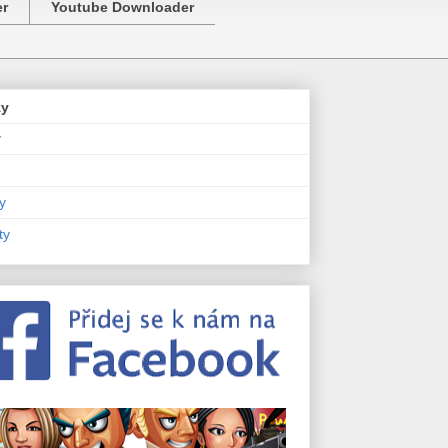
er
Youtube Downloader
zy
y
y
ty