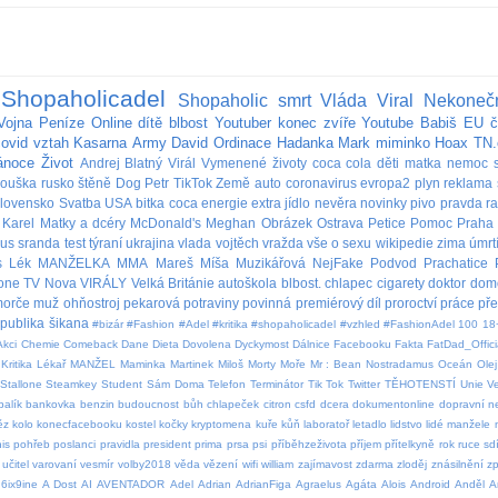
Shopaholicadel
Shopaholic
smrt
Vláda
Viral
Nekoneč
Vojna
Peníze
Online
dítě
blbost
Youtuber
konec
zvíře
Youtube
Babiš
EU
č
covid
vztah
Kasarna
Army
David
Ordinace
Hadanka
Mark
miminko
Hoax
TN.
ánoce
Život
Andrej
Blatný
Virál
Vymenené životy
coca cola
děti
matka
nemoc
rouška
rusko
štěně
Dog
Petr
TikTok
Země
auto
coronavirus
evropa2
plyn
reklama
lovensko
Svatba
USA
bitka
coca
energie
extra
jídlo
nevěra
novinky
pivo
pravda
r
Karel
Matky a dcéry
McDonald's
Meghan
Obrázek
Ostrava
Petice
Pomoc
Praha
bus
sranda
test
týraní
ukrajina
vlada
vojtěch
vražda
vše o sexu
wikipedie
zima
úmrt
s
Lék
MANŽELKA
MMA
Mareš
Míša Muzikářová
NejFake
Podvod
Prachatice
lone
TV Nova
VIRÁLY
Velká Británie
autoškola
blbost.
chlapec
cigarety
doktor
dom
orče
muž
ohňostroj
pekarová
potraviny
povinná
premiérový díl
proroctví
práce
př
publika
šikana
#bizár #Fashion #Adel #kritika #shopaholicadel #vzhled #FashionAdel
100
18
Akci
Chemie
Comeback
Dane
Dieta
Dovolena
Dyckymost
Dálnice
Facebooku
Fakta
FatDad_Offici
Kritika
Lékař
MANŽEL
Maminka
Martinek
Miloš
Morty
Moře
Mr : Bean
Nostradamus
Oceán
Olej
Stallone
Steamkey
Student
Sám Doma
Telefon
Terminátor
Tik Tok
Twitter
TĚHOTENSTÍ
Unie
V
balík
bankovka
benzin
budoucnost
bůh
chlapeček
citron
csfd
dcera
dokumentonline
dopravní 
ěz
kolo
konecfacebooku
kostel
kočky
kryptomena
kuře
kůň
laboratoř
letadlo
lidstvo
lidé
manžele
is
pohřeb
poslanci
pravidla
president
prima
prsa
psi
příběhzeživota
příjem
přítelkyně
rok
ruce
sdí
učitel
varovaní
vesmír
volby2018
věda
vězení
wifi
william
zajímavost
zdarma
zloděj
znásilnění
z
6ix9ine
A Dost
AI
AVENTADOR
Adel
Adrian
AdrianFiga
Agraelus
Agáta
Alois
Android
Anděl
A