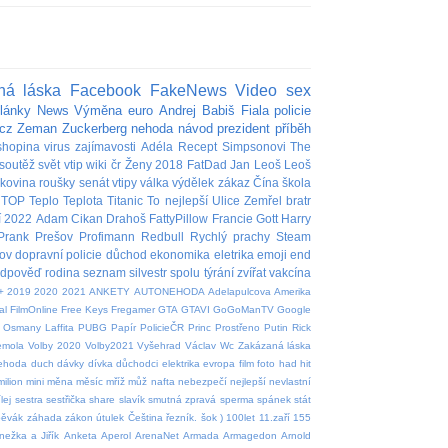
ná láska
Facebook
FakeNews
Video
sex
lánky
News
Výměna
euro
Andrej Babiš
Fiala
policie
cz
Zeman
Zuckerberg
nehoda
návod
prezident
příběh
shopina
virus
zajímavosti
Adéla
Recept
Simpsonovi
The
soutěž
svět
vtip
wiki
čr
Ženy
2018
FatDad
Jan
Leoš
Leoš
akovina
roušky
senát
vtipy
válka
výdělek
zákaz
Čína
škola
TOP
Teplo
Teplota
Titanic
To nejlepší
Ulice
Zemřel
bratr
í
2022
Adam
Cikan
Drahoš
FattyPillow
Francie
Gott
Harry
Prank
Prešov
Profimann
Redbull
Rychlý prachy
Steam
ov
dopravní policie
důchod
ekonomika
eletrika
emoji
end
edpověď
rodina
seznam
silvestr
spolu
týrání zvířat
vakcína
+
2019
2020
2021
ANKETY
AUTONEHODA
Adelapulcova
Amerika
al
FilmOnline
Free Keys
Fregamer
GTA
GTAVI
GoGoManTV
Google
Osmany Laffita
PUBG
Papír
PolicieČR
Princ
Prostřeno
Putin
Rick
emola
Volby 2020
Volby2021
Vyšehrad
Václav
Wc
Zakázaná láska
nehoda
duch
dávky
dívka
důchodci
elektrika
evropa
film
foto
had
hit
milion
mini
měna
měsíc
mříž
můž
nafta
nebezpečí
nejlepší
nevlastní
lej
sestra
sestřička
share
slavík
smutná zpravá
sperma
spánek
stát
pěvák
záhada
zákon
útulek
Čeština
řezník.
šok
)
100let
11.zaří
155
nežka a Jiřík
Anketa
Aperol
ArenaNet
Armada
Armagedon
Arnold