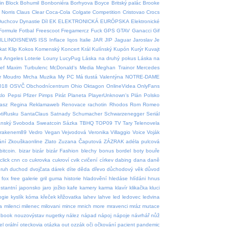
in
Block
Bohumil
Bonboniéra
Borhyova
Boyce
Britský palác
Brooke
Norris
Claus
Clear
Coca-Cola
Colgate
Competition
Cristovao
Crocs
Duchcov
Dynastie
Díl
EK
ELEKTRONICKÁ
EURÓPSKA
Elektronické
Formule
Fotbal
Freescoot
Fregamercz
Fuck
GPS
GTAV
Ganacci
Gif
ILLINOISNEWS
ISS
Inflace
Iqos
Italie
JAR
JIP
Jaguar
Jaroslav
Je
tkat
Klip
Kokos
Komenský
Koncert
Král
Kulínský
Kupón
Kurýr
Kuvajt
s Angeles
Loterie
Louny
LucyPug
Láska na druhý pokus
Láska na
ef
Maxim Turbulenc
McDonald‘s
Media
Meghan Trainor
Mercedes
r
Moudro
Mrcha
Muzika
My PC
Má tlustá Valentýna
NOTRE-DAME
018
OSVČ
Obchodnícentrum
Ohio
Oktagon
OnlineVidea
OnlyFans
klo
Pepsi
Pfizer
Pimps
Pirát
Planeta
PlayerUnknown's
Plán
Polsko
asz
Regina
Reklamaweb
Renovace rachotin
Rhodos
Rom
Romeo
tiRusku
SantaClaus
Satnady
Schumacher
Schwarzenegger
Seriál
ánský
Svoboda
Sweatcoin
Sázka
TBHQ
TOP09
TV
Tary
Telenovela
krakenem89
Vedro
Vegan
Vejvodová
Veronika
Villaggio
Voice
Voják
ání
Zkouškaonline
Zlato
Zuzana Čaputová
ZÁZRAK
adéla pulcová
bitcoin.
bizar
bizár
bizár Fashion
blechy
bonus
bordel
boty
bouře
click
cnn
co
cukrovka
cukroví
cvik
cvičení
církev
dabing
dana
daně
ruh
duchod
dvojčata
dárek
díte
děda
dřevo
důchodový věk
důvod
fox
free
galerie
gril
guma
historie
hladovění
hledáse
hlídáni
hnus
nstantní
japonsko
jaro
jožko
kafe
kamery
karma
klavír
klikačka
kluci
ogie
kyslík
kóma
křeček
křižovatka
lahev
lahve
led
ledovec
ledvina
a
milenci
milenec
milovani
mince
mnich
more
mravenci
mráz
mutace
ebook
nouzovýstav
nugetky
nález
nápad
nápoj
nápoje
návrhář
nůž
el
orální
oteckovia
otázka
out
ozzák
oči
očkování
pacient
pandemic