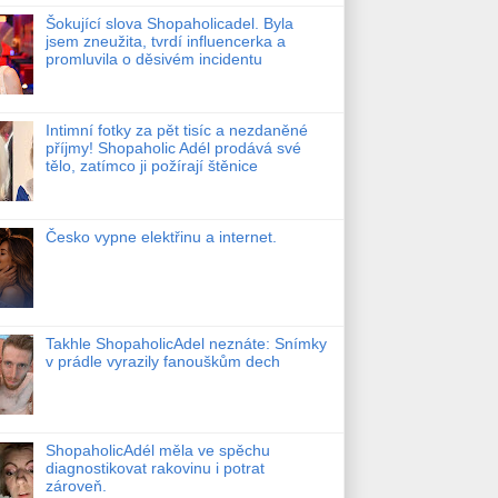
Šokující slova Shopaholicadel. Byla
jsem zneužita, tvrdí influencerka a
promluvila o děsivém incidentu
Intimní fotky za pět tisíc a nezdaněné
příjmy! Shopaholic Adél prodává své
tělo, zatímco ji požírají štěnice
Česko vypne elektřinu a internet.
Takhle ShopaholicAdel neznáte: Snímky
v prádle vyrazily fanouškům dech
ShopaholicAdél měla ve spěchu
diagnostikovat rakovinu i potrat
zároveň.