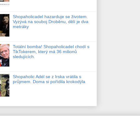
Shopaholicadel hazarduje se životem.
Vyzývá na souboj Droběnu, dělí je dva
metráky
Totální bomba! Shopaholicadel chodí s
TikTokerem, který má 36 milionů
sledujících.
Shopaholic Adél se z Irska vrátila s
průjmem. Doma si pořídila krokodýla