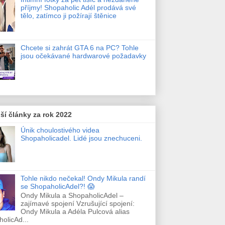
příjmy! Shopaholic Adél prodává své
tělo, zatímco ji požírají štěnice
Chcete si zahrát GTA 6 na PC? Tohle
jsou očekávané hardwarové požadavky
ší články za rok 2022
Únik choulostivého videa
Shopaholicadel. Lidé jsou znechuceni.
Tohle nikdo nečekal! Ondy Mikula randí
se ShopaholicAdel?! 😱
Ondy Mikula a ShopaholicAdel –
zajímavé spojení Vzrušující spojení:
Ondy Mikula a Adéla Pulcová alias
olicAd...