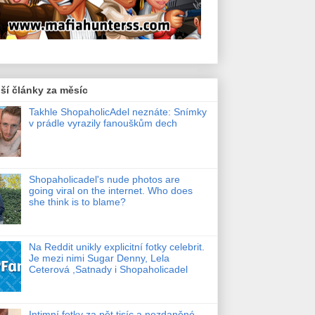
ší články za měsíc
Takhle ShopaholicAdel neznáte: Snímky
v prádle vyrazily fanouškům dech
Shopaholicadel's nude photos are
going viral on the internet. Who does
she think is to blame?
Na Reddit unikly explicitní fotky celebrit.
Je mezi nimi Sugar Denny, Lela
Ceterová ,Satnady i Shopaholicadel
Intimní fotky za pět tisíc a nezdaněné