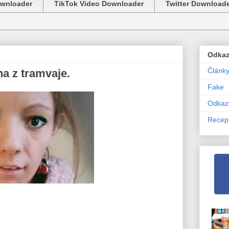
ownloader
TikTok Video Downloader
Twitter Download
Odka
Článk
a z tramvaje.
Fake
Odkaz
Recep