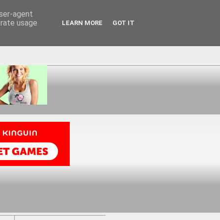
user-agent
erate usage
LEARN MORE
GOT IT