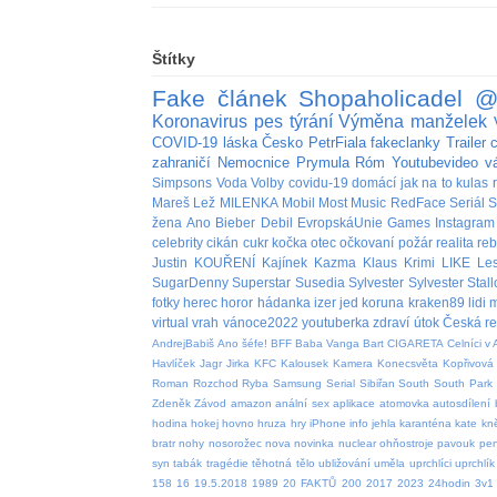
Štítky
Fake
článek
Shopaholicadel
@
Koronavirus
pes
týrání
Výměna manželek
COVID-19
láska
Česko
PetrFiala
fakeclanky
Trailer
zahraničí
Nemocnice
Prymula
Róm
Youtubevideo
v
Simpsons
Voda
Volby
covidu-19
domácí
jak na to
kulas
Mareš
Lež
MILENKA
Mobil
Most
Music
RedFace
Seriál
S
žena
Ano
Bieber
Debil
EvropskáUnie
Games
Instagram
celebrity
cikán
cukr
kočka
otec
očkovaní
požár
realita
re
Justin
KOUŘENÍ
Kajínek
Kazma
Klaus
Krimi
LIKE
Le
SugarDenny
Superstar
Susedia
Sylvester
Sylvester Stal
fotky
herec
horor
hádanka
izer
jed
koruna
kraken89
lidi
m
virtual
vrah
vánoce2022
youtuberka
zdraví
útok
Česká re
AndrejBabiš
Ano šéfe!
BFF
Baba Vanga
Bart
CIGARETA
Celníci v 
Havlíček
Jagr
Jirka
KFC
Kalousek
Kamera
Konecsvěta
Kopřivová
Roman
Rozchod
Ryba
Samsung
Serial
Sibiřan
South
South Park
Zdeněk
Závod
amazon
anální sex
aplikace
atomovka
autosdílení
hodina
hokej
hovno
hruza
hry
iPhone
info
jehla
karanténa
kate
kn
bratr
nohy
nosorožec
nova
novinka
nuclear
ohňostroje
pavouk
pen
syn
tabák
tragédie
těhotná
tělo
ubližování
uměla
uprchlíci
uprchlík
158
16
19.5.2018
1989
20 FAKTŮ
200
2017
2023
24hodin
3v1