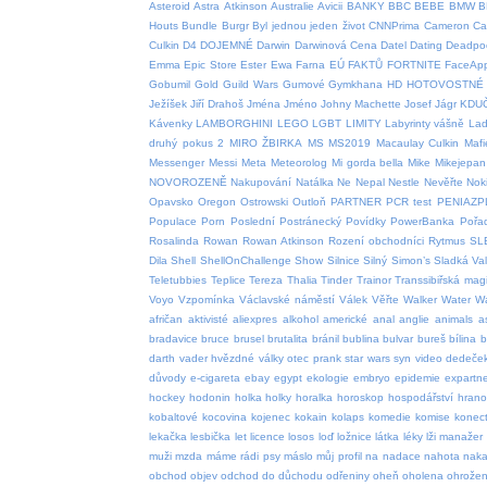
Asteroid
Astra
Atkinson
Australie
Avicii
BANKY
BBC
BEBE
BMW
B
Houts
Bundle
Burgr
Byl jednou jeden život
CNNPrima
Cameron
Car
Culkin
D4
DOJEMNÉ
Darwin
Darwinová Cena
Datel
Dating
Deadpo
Emma
Epic Store
Ester
Ewa Farna
EÚ
FAKTŮ
FORTNITE
FaceAp
Gobumil
Gold
Guild Wars
Gumové
Gymkhana
HD
HOTOVOSTNÉ
Ježíšek
Jiří Drahoš
Jména
Jméno
Johny Machette
Josef
Jágr
KDU
Kávenky
LAMBORGHINI
LEGO
LGBT
LIMITY
Labyrinty vášně
Lad
druhý pokus 2
MIRO ŽBIRKA
MS
MS2019
Macaulay Culkin
Mafi
Messenger
Messi
Meta
Meteorolog
Mi gorda bella
Mike
Mikejepan
NOVOROZENĚ
Nakupování
Natálka
Ne
Nepal
Nestle
Nevěřte
Nok
Opavsko
Oregon
Ostrowski
Outloň
PARTNER
PCR test
PENIAZP
Populace
Porn
Poslední
Postránecký
Povídky
PowerBanka
Pořa
Rosalinda
Rowan
Rowan Atkinson
Rození obchodníci
Rytmus
SL
Dila
Shell
ShellOnChallenge
Show
Silnice
Silný
Simon’s
Sladká Va
Teletubbies
Teplice
Tereza
Thalia
Tinder
Trainor
Transsibiřská magi
Voyo
Vzpomínka
Václavské náměstí
Válek
Věřte
Walker
Water
W
afričan
aktivisté
aliexpres
alkohol
americké
anal
anglie
animals
a
bradavice
bruce
brusel
brutalita
bránil
bublina
bulvar
bureš
bílina
b
darth vader hvězdné války otec prank star wars syn video
dedeče
důvody
e-cigareta
ebay
egypt
ekologie
embryo
epidemie
expartn
hockey
hodonin
holka
holky
horalka
horoskop
hospodářství
hrano
kobaltové
kocovina
kojenec
kokain
kolaps
komedie
komise
konect
lekačka
lesbička
let
licence
losos
loď
ložnice
látka
léky
lži
manažer
muži
mzda
máme rádi psy
máslo
můj profil
na
nadace
nahota
naka
obchod
objev
odchod do důchodu
odřeniny
oheň
oholena
ohrožen