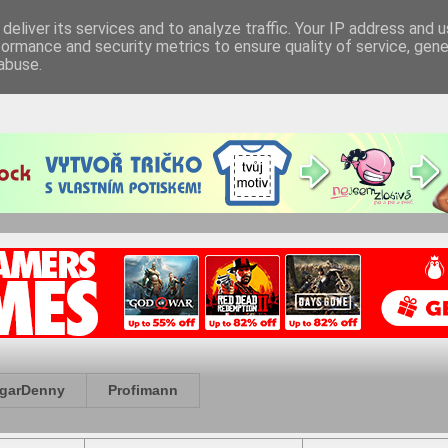
deliver its services and to analyze traffic. Your IP address and 
formance and security metrics to ensure quality of service, gen
abuse.
garDenny
Profimann