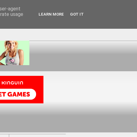
user-agent
erate usage
LEARN MORE
GOT IT