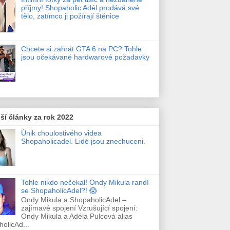
příjmy! Shopaholic Adél prodává své
tělo, zatímco ji požírají štěnice
Chcete si zahrát GTA 6 na PC? Tohle
jsou očekávané hardwarové požadavky
ší články za rok 2022
Únik choulostivého videa
Shopaholicadel. Lidé jsou znechuceni.
Tohle nikdo nečekal! Ondy Mikula randí
se ShopaholicAdel?! 😱
Ondy Mikula a ShopaholicAdel –
zajímavé spojení Vzrušující spojení:
Ondy Mikula a Adéla Pulcová alias
olicAd...