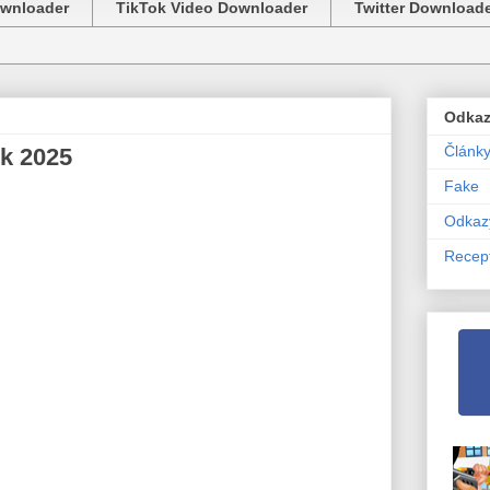
ownloader
TikTok Video Downloader
Twitter Download
Odka
Článk
ok 2025
Fake
Odkaz
Recep