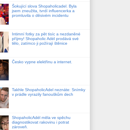
Šokující slova Shopaholicadel. Byla
jsem zneužita, tvrdí influencerka a
promluvila o děsivém incidentu
Intimní fotky za pět tisíc a nezdaněné
příjmy! Shopaholic Adél prodává své
tělo, zatímco ji požírají štěnice
Česko vypne elektřinu a internet.
Takhle ShopaholicAdel neznáte: Snímky
v prádle vyrazily fanouškům dech
ShopaholicAdél měla ve spěchu
diagnostikovat rakovinu i potrat
zároveň.