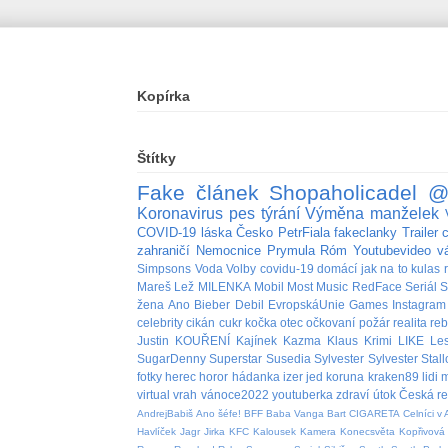
Kopírka
Štítky
Fake
článek
Shopaholicadel
@
Koronavirus
pes
týrání
Výměna manželek
COVID-19
láska
Česko
PetrFiala
fakeclanky
Trailer
zahraničí
Nemocnice
Prymula
Róm
Youtubevideo
v
Simpsons
Voda
Volby
covidu-19
domácí
jak na to
kulas
Mareš
Lež
MILENKA
Mobil
Most
Music
RedFace
Seriál
S
žena
Ano
Bieber
Debil
EvropskáUnie
Games
Instagram
celebrity
cikán
cukr
kočka
otec
očkovaní
požár
realita
re
Justin
KOUŘENÍ
Kajínek
Kazma
Klaus
Krimi
LIKE
Le
SugarDenny
Superstar
Susedia
Sylvester
Sylvester Stal
fotky
herec
horor
hádanka
izer
jed
koruna
kraken89
lidi
m
virtual
vrah
vánoce2022
youtuberka
zdraví
útok
Česká re
AndrejBabiš
Ano šéfe!
BFF
Baba Vanga
Bart
CIGARETA
Celníci v 
Havlíček
Jagr
Jirka
KFC
Kalousek
Kamera
Konecsvěta
Kopřivová