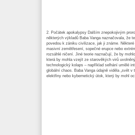
2. Počátek apokalypsy Dalším znepokojivým proro
některých výkladů Baba Vanga naznačovala, že ten
povedou k zániku civilizace, jak ji známe. Některé
masivní zemětřesení, sopečné erupce nebo extrém
rozsáhlé ničení. Jiné teorie naznačují, že by mohlo
která by mohla vzejít ze starověkých virů uvolněn
technologický kolaps – například selhání umělé inte
globální chaos. Baba Vanga údajně viděla „svět v 
elektřiny nebo kybernetický útok, který by mohl oc