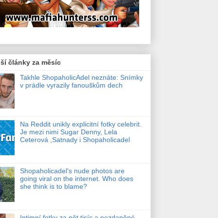
ší články za měsíc
Takhle ShopaholicAdel neznáte: Snímky
v prádle vyrazily fanouškům dech
Na Reddit unikly explicitní fotky celebrit.
Je mezi nimi Sugar Denny, Lela
Ceterová ,Satnady i Shopaholicadel
Shopaholicadel's nude photos are
going viral on the internet. Who does
she think is to blame?
Intimní fotky za pět tisíc a nezdaněné