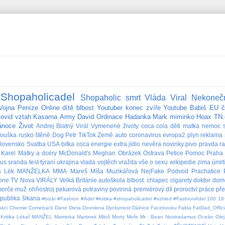
Shopaholicadel
Shopaholic
smrt
Vláda
Viral
Nekoneč
Vojna
Peníze
Online
dítě
blbost
Youtuber
konec
zvíře
Youtube
Babiš
EU
č
covid
vztah
Kasarna
Army
David
Ordinace
Hadanka
Mark
miminko
Hoax
TN.
ánoce
Život
Andrej
Blatný
Virál
Vymenené životy
coca cola
děti
matka
nemoc
rouška
rusko
štěně
Dog
Petr
TikTok
Země
auto
coronavirus
evropa2
plyn
reklama
lovensko
Svatba
USA
bitka
coca
energie
extra
jídlo
nevěra
novinky
pivo
pravda
r
Karel
Matky a dcéry
McDonald's
Meghan
Obrázek
Ostrava
Petice
Pomoc
Praha
bus
sranda
test
týraní
ukrajina
vlada
vojtěch
vražda
vše o sexu
wikipedie
zima
úmrt
s
Lék
MANŽELKA
MMA
Mareš
Míša Muzikářová
NejFake
Podvod
Prachatice
lone
TV Nova
VIRÁLY
Velká Británie
autoškola
blbost.
chlapec
cigarety
doktor
dom
orče
muž
ohňostroj
pekarová
potraviny
povinná
premiérový díl
proroctví
práce
př
publika
šikana
#bizár #Fashion #Adel #kritika #shopaholicadel #vzhled #FashionAdel
100
18
Akci
Chemie
Comeback
Dane
Dieta
Dovolena
Dyckymost
Dálnice
Facebooku
Fakta
FatDad_Offici
Kritika
Lékař
MANŽEL
Maminka
Martinek
Miloš
Morty
Moře
Mr : Bean
Nostradamus
Oceán
Olej