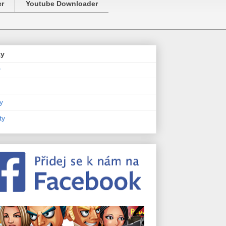
er
Youtube Downloader
zy
y
y
ty