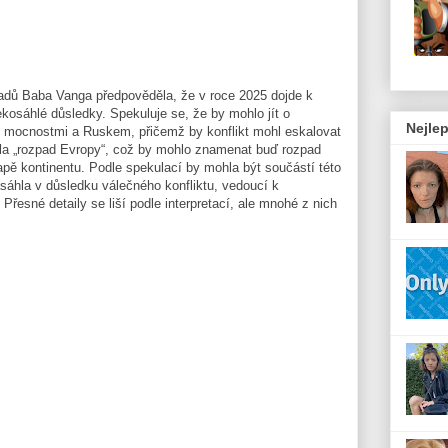
adů Baba Vanga předpověděla, že v roce 2025 dojde k
ekosáhlé důsledky. Spekuluje se, že by mohlo jít o
Nejlep
i mocnostmi a Ruskem, přičemž by konflikt mohl eskalovat
vala „rozpad Evropy“, což by mohlo znamenat buď rozpad
pě kontinentu. Podle spekulací by mohla být součástí této
sáhla v důsledku válečného konfliktu, vedoucí k
Přesné detaily se liší podle interpretací, ale mnohé z nich