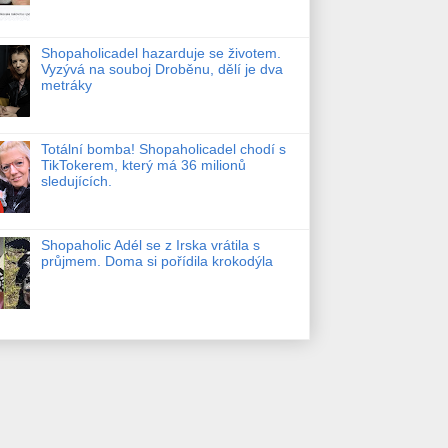
Shopaholicadel hazarduje se životem.
Vyzývá na souboj Droběnu, dělí je dva
metráky
Totální bomba! Shopaholicadel chodí s
TikTokerem, který má 36 milionů
sledujících.
Shopaholic Adél se z Irska vrátila s
průjmem. Doma si pořídila krokodýla