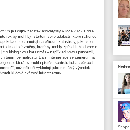
ctvím je údajný začátek apokalypsy v roce 2025. Podle
to rok by mohl být startem série událostí, které nakonec
 spekulace se zaměřují na přírodní katastrofy, jako jsou
ní klimatické změny, které by mohly způsobit hladomor a
 jít o biologickou katastrofu – například novou pandemii,
ých táním permafrostu. Další interpretace se zaměřují na
ligence, která by mohla přerůst kontrolu lidí a způsobit
Nejlep
temnotě“, což někteří vykládají jako rozsáhlý výpadek
hromit klíčové světové infrastruktury.
Shopah