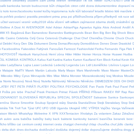
Stallone
Steamkey
Student
Sám Doma
Telefon
Terminátor
Tik Tok
Twitter
TĚHOTENSTÍ
Unie
V
balík
bankovka
benzin
budoucnost
bůh
chlapeček
citron
csfd
dcera
dokumentonline
dopravní 
ěz
kolo
konecfacebooku
kostel
kočky
kryptomena
kuře
kůň
laboratoř
letadlo
lidstvo
lidé
manžele
is
pohřeb
poslanci
pravidla
president
prima
prsa
psi
příběhzeživota
příjem
přítelkyně
rok
ruce
sdí
učitel
varovaní
vesmír
volby2018
věda
vězení
wifi
william
zajímavost
zdarma
zloděj
znásilnění
z
6ix9ine
A Dost
AI
AVENTADOR
Adel
Adrian
AdrianFiga
Agraelus
Agáta
Alois
Android
Anděl
A
MW X5
Bagárová
Ban
Barrandosv
Barrandov
Battlegrounds
Bean
Ben
Big Ben
Big Shock
Bitco
illo
Casino
Celebrita
Celý
Cena
Ceterová
Challenge
Chat
Chef
Chemička
Chrome
Chuck
Chuck 
ol
Debilní Kecy
Den
Dila
Dokument
Doma
DomaciRecepty
Domodědovo
Doneo
Down
Drastické
p
Facebookhra
Fakevideo
Faltýnek
Fanoušek
Fantozzi
FashionAdel
Feriha
Fernando
Figa
Flek
HOTOVOSŤ
Hamburk
Hanychová
Herní zóna
Hitler
Hittler
Homer
Honza
Horse
Huawei
Hudba
ČSL
KOMISIA
KONTROLA
Kafuu
Kali
Kariéra
Karlos
Karton
Kaufland
Ken Block
Kerbal
Kevin
Ki
islav
LadyDiana
Lajna
Laser
Ledecká
Ledecký
Legenda
Lev
Lidl
Litoměřicko
Litvínov
Logan
Lo
e
Malajsie
MallTV
Marek
Marián Labuda
Marly
Marpo
Mars
Marshmello
Maso
Master
MasterCh
Milevsko
Miley Cyrus
Minnapolis
Miro
Mise
Misha
Monster
Moravskoslezský kraj
Moskva
Moude
ia
Norris
Nouzový
Nová
Nový
Nutella
Náhlovský
Německo
Něměcko
OBMEDZENI
ODS
OH
OH2
LATBY
PET
PETA
PIRÁTI
PLATBY
POLITIKA
PSYCHOLOGIE
Pan
Paolo
Park
Paul
Pavel
Pe
d
Pošta pro tebe
Prachař
Prask
Premium
Primat
Pávek
PŘÍPAD
Příbram
RAKEV
RIP
Rap
Rav
EDOVANOST
SLOVENSKÁ REPUBLIKa
SPECIAL
SPOLEČNOST
Salvatore
Sankce
Sankcepro
lentína
Slunce
Smoothie
Soukup
Spojené státy
Standa
StandaShow
Stejk
Sterakdary
Stop
Str
strála
Trik
Troll
Tuk
Týral
UFC
UFO
USB
Uganda
Ukrajině
VRC
VTÍPEK
Vajíčko
Vanga
Vařímes
atson
Werich
WhatsApp
Wolverine
X
XFN
XXXTentacion
Xholakys
Za volantem
Zakaz
Zdražov
sh
aukro
auta
babička
babičky
baby
back
bakterie
bankovky
barvení
basníčka
beranek
best
řicho
bříško
cat
centrum
ceský internet
cesta
chatgpt
chernobyl
chlap
chuvička
chuť.jídlo
clanky
k
delta
dluh
dnes
dochazka
dodržování
dodávka
dojemný
dollar
doporučujeme
droběna
drogy
d