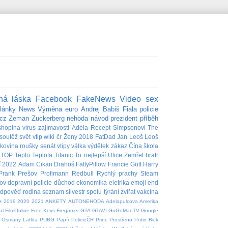
ná láska
Facebook
FakeNews
Video
sex
lánky
News
Výměna
euro
Andrej Babiš
Fiala
policie
cz
Zeman
Zuckerberg
nehoda
návod
prezident
příběh
shopina
virus
zajímavosti
Adéla
Recept
Simpsonovi
The
soutěž
svět
vtip
wiki
čr
Ženy
2018
FatDad
Jan
Leoš
Leoš
akovina
roušky
senát
vtipy
válka
výdělek
zákaz
Čína
škola
TOP
Teplo
Teplota
Titanic
To nejlepší
Ulice
Zemřel
bratr
í
2022
Adam
Cikan
Drahoš
FattyPillow
Francie
Gott
Harry
Prank
Prešov
Profimann
Redbull
Rychlý prachy
Steam
ov
dopravní policie
důchod
ekonomika
eletrika
emoji
end
edpověď
rodina
seznam
silvestr
spolu
týrání zvířat
vakcína
+
2019
2020
2021
ANKETY
AUTONEHODA
Adelapulcova
Amerika
al
FilmOnline
Free Keys
Fregamer
GTA
GTAVI
GoGoManTV
Google
Osmany Laffita
PUBG
Papír
PolicieČR
Princ
Prostřeno
Putin
Rick