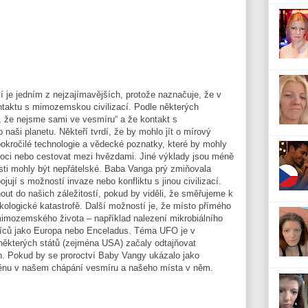
í je jedním z nejzajímavějších, protože naznačuje, že v
ontaktu s mimozemskou civilizací. Podle některých
tí, že nejsme sami ve vesmíru“ a že kontakt s
aši planetu. Někteří tvrdí, že by mohlo jít o mírový
okročilé technologie a vědecké poznatky, které by mohly
nemoci nebo cestovat mezi hvězdami. Jiné výklady jsou méně
sti mohly být nepřátelské. Baba Vanga prý zmiňovala
jují s možností invaze nebo konfliktu s jinou civilizací.
ut do našich záležitostí, pokud by viděli, že směřujeme k
ekologické katastrofě. Další možností je, že místo přímého
mimozemského života – například nalezení mikrobiálního
íců jako Europa nebo Enceladus. Téma UFO je v
y některých států (zejména USA) začaly odtajňovat
ch. Pokud by se proroctví Baby Vangy ukázalo jako
ěnu v našem chápání vesmíru a našeho místa v něm.