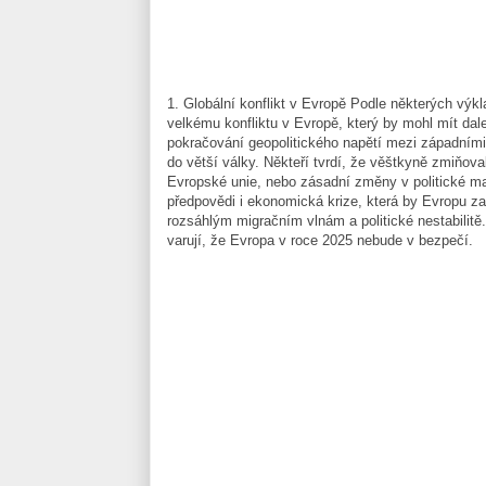
1. Globální konflikt v Evropě
Podle některých výkl
velkému konfliktu v Evropě, který by mohl mít dal
pokračování geopolitického napětí mezi západním
do větší války. Někteří tvrdí, že věštkyně zmiňo
Evropské unie, nebo zásadní změny v politické ma
předpovědi i ekonomická krize, která by Evropu za
rozsáhlým migračním vlnám a politické nestabilitě. 
varují, že Evropa v roce 2025 nebude v bezpečí.