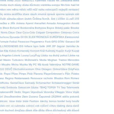
emola
Volby 2020
Volby2021
Vyšehrad
Václav
Wc
Zakázaná láska
nehoda
duch
dávky
dívka
důchodci
elektrika
evropa
film
foto
had
hit
milion
mini
měna
měsíc
mříž
můž
nafta
nebezpečí
nejlepší
nevlastní
lej
sestra
sestřička
share
slavík
smutná zpravá
sperma
spánek
stát
pěvák
záhada
zákon
útulek
Čeština
řezník.
šok
)
100let
11.zaří
155
nežka a Jiřík
Anketa
Aperol
ArenaNet
Armada
Armagedon
Arnold
in
Block
Bohumil
Bonboniéra
Borhyova
Boyce
Britský palác
Brooke
Norris
Claus
Clear
Coca-Cola
Colgate
Competition
Cristovao
Crocs
Duchcov
Dynastie
Díl
EK
ELEKTRONICKÁ
EURÓPSKA
Elektronické
Formule
Fotbal
Freescoot
Fregamercz
Fuck
GPS
GTAV
Ganacci
Gif
ILLINOISNEWS
ISS
Inflace
Iqos
Italie
JAR
JIP
Jaguar
Jaroslav
Je
tkat
Klip
Kokos
Komenský
Koncert
Král
Kulínský
Kupón
Kurýr
Kuvajt
s Angeles
Loterie
Louny
LucyPug
Láska na druhý pokus
Láska na
ef
Maxim Turbulenc
McDonald‘s
Media
Meghan Trainor
Mercedes
r
Moudro
Mrcha
Muzika
My PC
Má tlustá Valentýna
NOTRE-DAME
018
OSVČ
Obchodnícentrum
Ohio
Oktagon
OnlineVidea
OnlyFans
klo
Pepsi
Pfizer
Pimps
Pirát
Planeta
PlayerUnknown's
Plán
Polsko
asz
Regina
Reklamaweb
Renovace rachotin
Rhodos
Rom
Romeo
tiRusku
SantaClaus
Satnady
Schumacher
Schwarzenegger
Seriál
ánský
Svoboda
Sweatcoin
Sázka
TBHQ
TOP09
TV
Tary
Telenovela
krakenem89
Vedro
Vegan
Vejvodová
Veronika
Villaggio
Voice
Voják
ání
Zkouškaonline
Zlato
Zuzana Čaputová
ZÁZRAK
adéla pulcová
bitcoin.
bizar
bizár
bizár Fashion
blechy
bonus
bordel
boty
bouře
click
cnn
co
cukrovka
cukroví
cvik
cvičení
církev
dabing
dana
daně
ruh
duchod
dvojčata
dárek
díte
děda
dřevo
důchodový věk
důvod