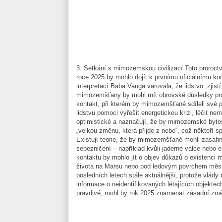
3. Setkání s mimozemskou civilizací Toto proroctv
roce 2025 by mohlo dojít k prvnímu oficiálnímu k
interpretací Baba Vanga varovala, že lidstvo „zjis
mimozemšťany by mohl mít obrovské důsledky pro n
kontakt, při kterém by mimozemšťané sdíleli své p
lidstvu pomoci vyřešit energetickou krizi, léčit 
optimistické a naznačují, že by mimozemské byto
„velkou změnu, která přijde z nebe“, což někteří spo
Existují teorie, že by mimozemšťané mohli zasáhno
sebezničení – například kvůli jaderné válce nebo 
kontaktu by mohlo jít o objev důkazů o existenci 
života na Marsu nebo pod ledovým povrchem měs
posledních letech stále aktuálnější, protože vlád
informace o neidentifikovaných létajících objekte
pravdivé, mohl by rok 2025 znamenat zásadní zm