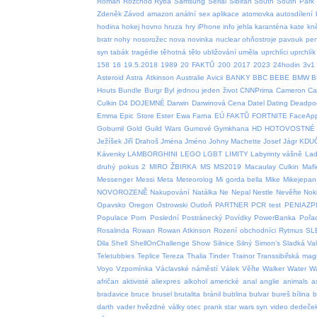
Roman
Rozchod
Ryba
Samsung
Serial
Sibiřan
South
South Park
Zdeněk
Závod
amazon
anální sex
aplikace
atomovka
autosdílení
hodina
hokej
hovno
hruza
hry
iPhone
info
jehla
karanténa
kate
kn
bratr
nohy
nosorožec
nova
novinka
nuclear
ohňostroje
pavouk
pen
syn
tabák
tragédie
těhotná
tělo
ubližování
uměla
uprchlíci
uprchlík
158
16
19.5.2018
1989
20 FAKTŮ
200
2017
2023
24hodin
3v1
Asteroid
Astra
Atkinson
Australie
Avicii
BANKY
BBC
BEBE
BMW
B
Houts
Bundle
Burgr
Byl jednou jeden život
CNNPrima
Cameron
Car
Culkin
D4
DOJEMNÉ
Darwin
Darwinová Cena
Datel
Dating
Deadpo
Emma
Epic Store
Ester
Ewa Farna
EÚ
FAKTŮ
FORTNITE
FaceAp
Gobumil
Gold
Guild Wars
Gumové
Gymkhana
HD
HOTOVOSTNÉ
Ježíšek
Jiří Drahoš
Jména
Jméno
Johny Machette
Josef
Jágr
KDU
Kávenky
LAMBORGHINI
LEGO
LGBT
LIMITY
Labyrinty vášně
Lad
druhý pokus 2
MIRO ŽBIRKA
MS
MS2019
Macaulay Culkin
Mafi
Messenger
Messi
Meta
Meteorolog
Mi gorda bella
Mike
Mikejepan
NOVOROZENĚ
Nakupování
Natálka
Ne
Nepal
Nestle
Nevěřte
Nok
Opavsko
Oregon
Ostrowski
Outloň
PARTNER
PCR test
PENIAZP
Populace
Porn
Poslední
Postránecký
Povídky
PowerBanka
Pořa
Rosalinda
Rowan
Rowan Atkinson
Rození obchodníci
Rytmus
SL
Dila
Shell
ShellOnChallenge
Show
Silnice
Silný
Simon’s
Sladká Va
Teletubbies
Teplice
Tereza
Thalia
Tinder
Trainor
Transsibiřská magi
Voyo
Vzpomínka
Václavské náměstí
Válek
Věřte
Walker
Water
W
afričan
aktivisté
aliexpres
alkohol
americké
anal
anglie
animals
a
bradavice
bruce
brusel
brutalita
bránil
bublina
bulvar
bureš
bílina
b
darth vader hvězdné války otec prank star wars syn video
dedeče