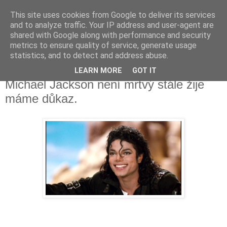
This site uses cookies from Google to deliver its services
Fakečlánky
and to analyze traffic. Your IP address and user-agent are
shared with Google along with performance and security
metrics to ensure quality of service, generate usage
Věř všemu co tady vidíš.
statistics, and to detect and address abuse.
LEARN MORE
GOT IT
pondělí 16. října 2017
Michael Jackson není mrtvý stále žije
máme důkaz.