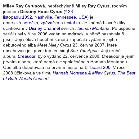
Miley Ray Cyrusová
, nepřechýleně
Miley Ray Cyrus
, rodným
jménem
Destiny Hope Cyrus
(*
23.
listopadu
1992
,
Nashville
,
Tennessee
,
USA
) je
americká
herečka
,
zpěvačka
a
textařka
. Je známá hlavně díky
účinkování v
Disney Channel
sériích
Hannah Montana
. Po úspěchu
seriálu byl v říjnu 2006 vydán soundtrack, v němž nazpívala 8
písní. Její sólová hudební kariéra započala vydáním jejího
debutového alba
Meet Miley Cyrus
23. června 2007, které
obsahovalo její první top ten singl
See You Again
. Její druhé
album,
Breakout
, bylo vydáno 22. července 2008.
Breakout
je jejím
prvním albem, které nemá nic společného s Hannah Montanou.
Obě alba debutovala na prvním místě na
Billboard 200
. V roce
2008 účinkovala ve filmu
Hannah Montana & Miley Cyrus: The Best
of Both Worlds Concert
.