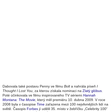
Dabovala také postavu Penny ve filmu
Bolt
a nahrála píseň
I
Thought I Lost You
, za kterou získala nominaci na
Zlatý glóbus
.
Poté účinkovala ve filmu inspirovaného TV sériemi
Hannah
Montana: The Movie
, který měl premiéru 10. dubna 2009. V roce
2008 byla v časopise
Time
zařazena mezi 100 nejvlivnějších lidí na
světě. Časopis
Forbes
jí udělil 35. místo v žebříčku „Celebrity 100“