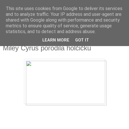
This site uses cookies from Google to deliver its services
Fakečlánky
and to analyze traffic. Your IP address and user-agent are
shared with Google along with performance and security
metrics to ensure quality of service, generate usage
Věř všemu co tady vidíš.
statistics, and to detect and address abuse.
LEARN MORE
GOT IT
pátek 22. prosince 2017
Miley Cyrus porodila holčičku