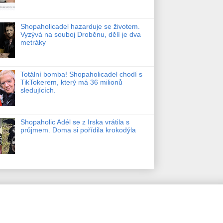
Shopaholicadel hazarduje se životem.
Vyzývá na souboj Droběnu, dělí je dva
metráky
Totální bomba! Shopaholicadel chodí s
TikTokerem, který má 36 milionů
sledujících.
Shopaholic Adél se z Irska vrátila s
průjmem. Doma si pořídila krokodýla