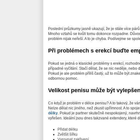
Poslední průzkumy jasně ukazují, že je stále více párů
Mnoho vztahů se kvůli tomu dokonce rozpadne. Důvode
problém nijak neřeší. A to je chyba. Podívejme se spol
Při problémech s erekcí buďte em
Pokud se jedná o klasické problémy s erekcí, rozhod
případné vyčítání. Stačí dělat, že se nic neděje, nebo
Pokud je ale problém příliš častý, už to může být zna
odbornou pomoc.
Velikost penisu může být vylepše
Co když je problém v délce penisu? A to takový, že vá
Nelze dělat nic jiného, než zkusit upřímnost. A to spoj
délky
. Pokud je partner skutečně nespokojený, navrh
vyřešen. Ideální jsou dnes takzvané extendery, které 
Přidat délku
Zvětšit šířku
Vyrovnat zakřivení