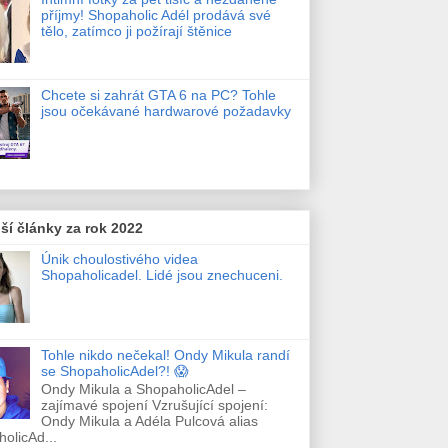
příjmy! Shopaholic Adél prodává své
tělo, zatímco ji požírají štěnice
Chcete si zahrát GTA 6 na PC? Tohle
jsou očekávané hardwarové požadavky
ší články za rok 2022
Únik choulostivého videa
Shopaholicadel. Lidé jsou znechuceni.
Tohle nikdo nečekal! Ondy Mikula randí
se ShopaholicAdel?! 😱
Ondy Mikula a ShopaholicAdel –
zajímavé spojení Vzrušující spojení:
Ondy Mikula a Adéla Pulcová alias
olicAd...