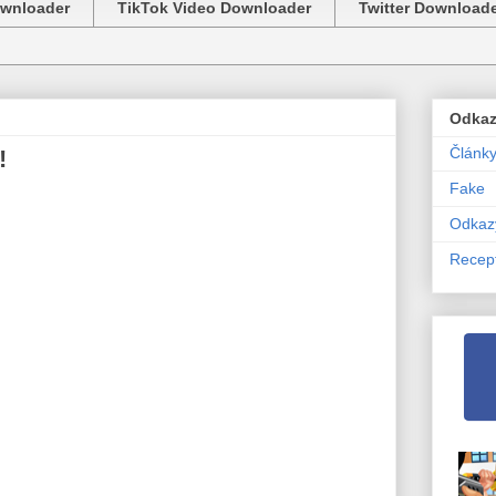
ownloader
TikTok Video Downloader
Twitter Download
Odka
Článk
!
Fake
Odkaz
Recep