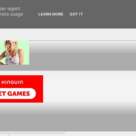
user-agent
erate usage
LEARN MORE
GOT IT