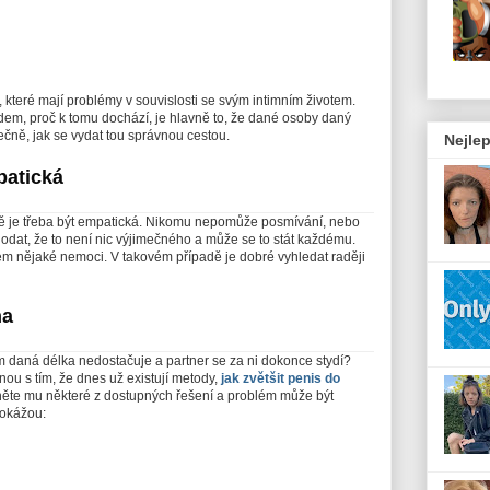
, které mají problémy v souvislosti se svým intimním životem.
m, proč k tomu dochází, je hlavně to, že dané osoby daný
ečně, jak se vydat tou správnou cestou.
Nejlep
patická
ně je třeba být empatická. Nikomu nepomůže posmívání, nebo
 dodat, že to není nic výjimečného a může se to stát každému.
kem nějaké nemoci. V takovém případě je dobré vyhledat raději
na
m daná délka nedostačuje a partner se za ni dokonce stydí?
enou s tím, že dnes už existují metody,
jak zvětšit penis do
něte mu některé z dostupných řešení a problém může být
dokážou: