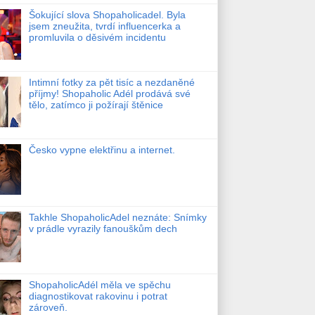
Šokující slova Shopaholicadel. Byla
jsem zneužita, tvrdí influencerka a
promluvila o děsivém incidentu
Intimní fotky za pět tisíc a nezdaněné
příjmy! Shopaholic Adél prodává své
tělo, zatímco ji požírají štěnice
Česko vypne elektřinu a internet.
Takhle ShopaholicAdel neznáte: Snímky
v prádle vyrazily fanouškům dech
ShopaholicAdél měla ve spěchu
diagnostikovat rakovinu i potrat
zároveň.