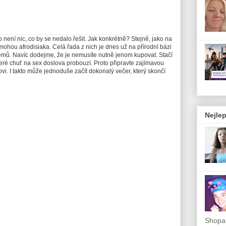
 není nic, co by se nedalo řešit. Jak konkrétně? Stejně, jako na
mohou afrodisiaka. Celá řada z nich je dnes už na přírodní bázi
lémů. Navíc dodejme, že je nemusíte nutně jenom kupovat. Stačí
 které chuť na sex doslova probouzí. Proto připravte zajímavou
ovi. I takto může jednoduše začít dokonalý večer, který skončí
Nejlep
Shopah