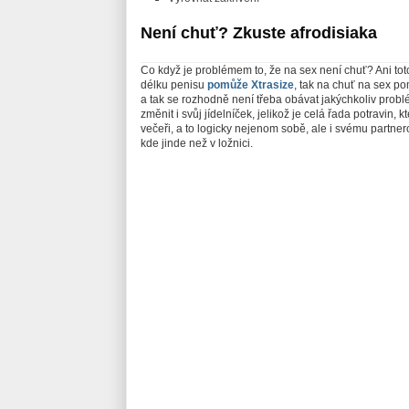
Není chuť? Zkuste afrodisiaka
Co když je problémem to, že na sex není chuť? Ani toto
délku penisu
pomůže Xtrasize
, tak na chuť na sex po
a tak se rozhodně není třeba obávat jakýchkoliv prob
změnit i svůj jídelníček, jelikož je celá řada potravin,
večeři, a to logicky nejenom sobě, ale i svému partner
kde jinde než v ložnici.