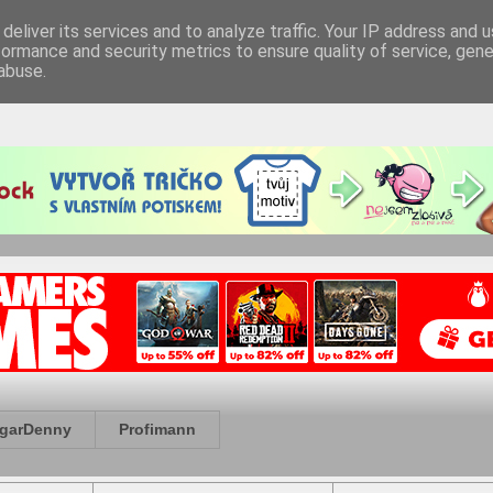
deliver its services and to analyze traffic. Your IP address and 
formance and security metrics to ensure quality of service, gen
abuse.
garDenny
Profimann