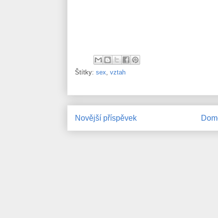
Štítky:
sex
,
vztah
Novější příspěvek
Domo