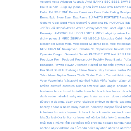
Asteroid
Astra
Atkinson
Australie
Avicii
BANKY
BBC
BEBE
BMW
B
Houts
Bundle
Burgr
Byl jednou jeden život
CNNPrima
Cameron
Car
Culkin
D4
DOJEMNÉ
Darwin
Darwinová Cena
Datel
Dating
Deadpo
Emma
Epic Store
Ester
Ewa Farna
EÚ
FAKTŮ
FORTNITE
FaceAp
Gobumil
Gold
Guild Wars
Gumové
Gymkhana
HD
HOTOVOSTNÉ
Ježíšek
Jiří Drahoš
Jména
Jméno
Johny Machette
Josef
Jágr
KDU
Kávenky
LAMBORGHINI
LEGO
LGBT
LIMITY
Labyrinty vášně
Lad
druhý pokus 2
MIRO ŽBIRKA
MS
MS2019
Macaulay Culkin
Mafi
Messenger
Messi
Meta
Meteorolog
Mi gorda bella
Mike
Mikejepan
NOVOROZENĚ
Nakupování
Natálka
Ne
Nepal
Nestle
Nevěřte
Nok
Opavsko
Oregon
Ostrowski
Outloň
PARTNER
PCR test
PENIAZP
Populace
Porn
Poslední
Postránecký
Povídky
PowerBanka
Pořa
Rosalinda
Rowan
Rowan Atkinson
Rození obchodníci
Rytmus
SL
Dila
Shell
ShellOnChallenge
Show
Silnice
Silný
Simon’s
Sladká Va
Teletubbies
Teplice
Tereza
Thalia
Tinder
Trainor
Transsibiřská magi
Voyo
Vzpomínka
Václavské náměstí
Válek
Věřte
Walker
Water
W
afričan
aktivisté
aliexpres
alkohol
americké
anal
anglie
animals
a
bradavice
bruce
brusel
brutalita
bránil
bublina
bulvar
bureš
bílina
b
darth vader hvězdné války otec prank star wars syn video
dedeče
důvody
e-cigareta
ebay
egypt
ekologie
embryo
epidemie
expartn
hockey
hodonin
holka
holky
horalka
horoskop
hospodářství
hrano
kobaltové
kocovina
kojenec
kokain
kolaps
komedie
komise
konect
lekačka
lesbička
let
licence
losos
loď
ložnice
látka
léky
lži
manažer
muži
mzda
máme rádi psy
máslo
můj profil
na
nadace
nahota
naka
obchod
objev
odchod do důchodu
odřeniny
oheň
oholena
ohrožen