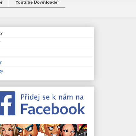
er
Youtube Downloader
zy
y
y
ty