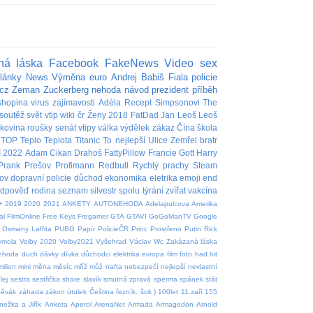
ná láska
Facebook
FakeNews
Video
sex
lánky
News
Výměna
euro
Andrej Babiš
Fiala
policie
cz
Zeman
Zuckerberg
nehoda
návod
prezident
příběh
shopina
virus
zajímavosti
Adéla
Recept
Simpsonovi
The
soutěž
svět
vtip
wiki
čr
Ženy
2018
FatDad
Jan
Leoš
Leoš
akovina
roušky
senát
vtipy
válka
výdělek
zákaz
Čína
škola
TOP
Teplo
Teplota
Titanic
To nejlepší
Ulice
Zemřel
bratr
í
2022
Adam
Cikan
Drahoš
FattyPillow
Francie
Gott
Harry
Prank
Prešov
Profimann
Redbull
Rychlý prachy
Steam
ov
dopravní policie
důchod
ekonomika
eletrika
emoji
end
edpověď
rodina
seznam
silvestr
spolu
týrání zvířat
vakcína
+
2019
2020
2021
ANKETY
AUTONEHODA
Adelapulcova
Amerika
al
FilmOnline
Free Keys
Fregamer
GTA
GTAVI
GoGoManTV
Google
Osmany Laffita
PUBG
Papír
PolicieČR
Princ
Prostřeno
Putin
Rick
emola
Volby 2020
Volby2021
Vyšehrad
Václav
Wc
Zakázaná láska
nehoda
duch
dávky
dívka
důchodci
elektrika
evropa
film
foto
had
hit
milion
mini
měna
měsíc
mříž
můž
nafta
nebezpečí
nejlepší
nevlastní
lej
sestra
sestřička
share
slavík
smutná zpravá
sperma
spánek
stát
pěvák
záhada
zákon
útulek
Čeština
řezník.
šok
)
100let
11.zaří
155
nežka a Jiřík
Anketa
Aperol
ArenaNet
Armada
Armagedon
Arnold