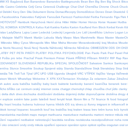
MW X5
Bagárová
Ban
Barrandosv
Barrandov
Battlegrounds
Bean
Ben
Big Ben
Big Shock
Bitco
illo
Casino
Celebrita
Celý
Cena
Ceterová
Challenge
Chat
Chef
Chemička
Chrome
Chuck
Chuck 
ol
Debilní Kecy
Den
Dila
Dokument
Doma
DomaciRecepty
Domodědovo
Doneo
Down
Drastické
p
Facebookhra
Fakevideo
Faltýnek
Fanoušek
Fantozzi
FashionAdel
Feriha
Fernando
Figa
Flek
HOTOVOSŤ
Hamburk
Hanychová
Herní zóna
Hitler
Hittler
Homer
Honza
Horse
Huawei
Hudba
ČSL
KOMISIA
KONTROLA
Kafuu
Kali
Kariéra
Karlos
Karton
Kaufland
Ken Block
Kerbal
Kevin
Ki
islav
LadyDiana
Lajna
Laser
Ledecká
Ledecký
Legenda
Lev
Lidl
Litoměřicko
Litvínov
Logan
Lo
e
Malajsie
MallTV
Marek
Marián Labuda
Marly
Marpo
Mars
Marshmello
Maso
Master
MasterCh
Milevsko
Miley Cyrus
Minnapolis
Miro
Mise
Misha
Monster
Moravskoslezský kraj
Moskva
Moude
ia
Norris
Nouzový
Nová
Nový
Nutella
Náhlovský
Německo
Něměcko
OBMEDZENI
ODS
OH
OH2
LATBY
PET
PETA
PIRÁTI
PLATBY
POLITIKA
PSYCHOLOGIE
Pan
Paolo
Park
Paul
Pavel
Pe
d
Pošta pro tebe
Prachař
Prask
Premium
Primat
Pávek
PŘÍPAD
Příbram
RAKEV
RIP
Rap
Rav
EDOVANOST
SLOVENSKÁ REPUBLIKa
SPECIAL
SPOLEČNOST
Salvatore
Sankce
Sankcepro
lentína
Slunce
Smoothie
Soukup
Spojené státy
Standa
StandaShow
Stejk
Sterakdary
Stop
Str
strála
Trik
Troll
Tuk
Týral
UFC
UFO
USB
Uganda
Ukrajině
VRC
VTÍPEK
Vajíčko
Vanga
Vařímes
atson
Werich
WhatsApp
Wolverine
X
XFN
XXXTentacion
Xholakys
Za volantem
Zakaz
Zdražov
sh
aukro
auta
babička
babičky
baby
back
bakterie
bankovky
barvení
basníčka
beranek
best
řicho
bříško
cat
centrum
ceský internet
cesta
chatgpt
chernobyl
chlap
chuvička
chuť.jídlo
clanky
k
delta
dluh
dnes
dochazka
dodržování
dodávka
dojemný
dollar
doporučujeme
droběna
drogy
d
er
exploze
extrém
fake justin
falešně
feed
fenykl
fetak
fibrom
film a TV
finance
fit
food
fotograf
lky
hraní
hrozba
hubena
hubnout
hyena
hřebík
iOS
icq
idnes.cz
ifunny
imigrant
in
influenceři
i
iktok
konopí
kopanec
kouzelník
kouř
kra
krabička
kraj
kraken
krasa
krev
krém
kurva
kvíz
kynol
mandarinka
manželek
maps
margot
marihuana
masturbace
matkaroku
mattoni
meteor
mikula
mil
žení
napadení
nedbalost
nekrotizující fasciitida
nevěsta
neziskovka
nezodpovědnost
noha
not
í
oko
omezení
ondy
ondy mikula
opatření
operace
operátor
opice
opilost
opička
oragutan
oral
or