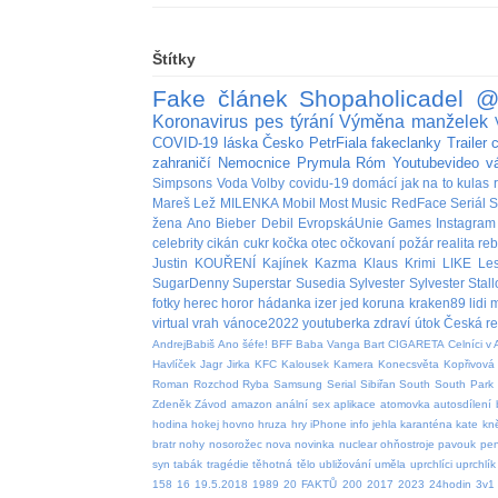
Štítky
Fake
článek
Shopaholicadel
@
Koronavirus
pes
týrání
Výměna manželek
COVID-19
láska
Česko
PetrFiala
fakeclanky
Trailer
zahraničí
Nemocnice
Prymula
Róm
Youtubevideo
v
Simpsons
Voda
Volby
covidu-19
domácí
jak na to
kulas
Mareš
Lež
MILENKA
Mobil
Most
Music
RedFace
Seriál
S
žena
Ano
Bieber
Debil
EvropskáUnie
Games
Instagram
celebrity
cikán
cukr
kočka
otec
očkovaní
požár
realita
re
Justin
KOUŘENÍ
Kajínek
Kazma
Klaus
Krimi
LIKE
Le
SugarDenny
Superstar
Susedia
Sylvester
Sylvester Stal
fotky
herec
horor
hádanka
izer
jed
koruna
kraken89
lidi
m
virtual
vrah
vánoce2022
youtuberka
zdraví
útok
Česká re
AndrejBabiš
Ano šéfe!
BFF
Baba Vanga
Bart
CIGARETA
Celníci v 
Havlíček
Jagr
Jirka
KFC
Kalousek
Kamera
Konecsvěta
Kopřivová
Roman
Rozchod
Ryba
Samsung
Serial
Sibiřan
South
South Park
Zdeněk
Závod
amazon
anální sex
aplikace
atomovka
autosdílení
hodina
hokej
hovno
hruza
hry
iPhone
info
jehla
karanténa
kate
kn
bratr
nohy
nosorožec
nova
novinka
nuclear
ohňostroje
pavouk
pen
syn
tabák
tragédie
těhotná
tělo
ubližování
uměla
uprchlíci
uprchlík
158
16
19.5.2018
1989
20 FAKTŮ
200
2017
2023
24hodin
3v1