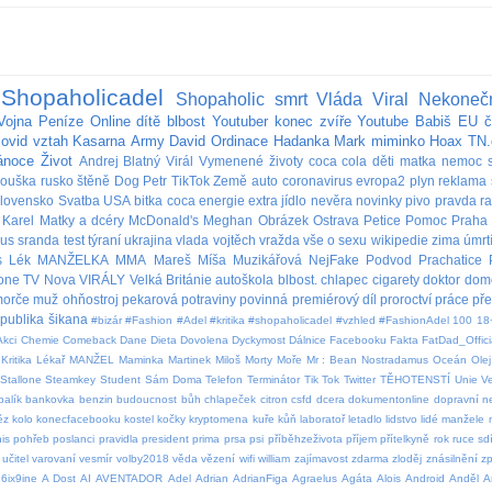
Shopaholicadel
Shopaholic
smrt
Vláda
Viral
Nekoneč
Vojna
Peníze
Online
dítě
blbost
Youtuber
konec
zvíře
Youtube
Babiš
EU
č
covid
vztah
Kasarna
Army
David
Ordinace
Hadanka
Mark
miminko
Hoax
TN.
ánoce
Život
Andrej
Blatný
Virál
Vymenené životy
coca cola
děti
matka
nemoc
rouška
rusko
štěně
Dog
Petr
TikTok
Země
auto
coronavirus
evropa2
plyn
reklama
lovensko
Svatba
USA
bitka
coca
energie
extra
jídlo
nevěra
novinky
pivo
pravda
r
Karel
Matky a dcéry
McDonald's
Meghan
Obrázek
Ostrava
Petice
Pomoc
Praha
bus
sranda
test
týraní
ukrajina
vlada
vojtěch
vražda
vše o sexu
wikipedie
zima
úmrt
s
Lék
MANŽELKA
MMA
Mareš
Míša Muzikářová
NejFake
Podvod
Prachatice
lone
TV Nova
VIRÁLY
Velká Británie
autoškola
blbost.
chlapec
cigarety
doktor
dom
orče
muž
ohňostroj
pekarová
potraviny
povinná
premiérový díl
proroctví
práce
př
publika
šikana
#bizár #Fashion #Adel #kritika #shopaholicadel #vzhled #FashionAdel
100
18
Akci
Chemie
Comeback
Dane
Dieta
Dovolena
Dyckymost
Dálnice
Facebooku
Fakta
FatDad_Offici
Kritika
Lékař
MANŽEL
Maminka
Martinek
Miloš
Morty
Moře
Mr : Bean
Nostradamus
Oceán
Olej
Stallone
Steamkey
Student
Sám Doma
Telefon
Terminátor
Tik Tok
Twitter
TĚHOTENSTÍ
Unie
V
balík
bankovka
benzin
budoucnost
bůh
chlapeček
citron
csfd
dcera
dokumentonline
dopravní 
ěz
kolo
konecfacebooku
kostel
kočky
kryptomena
kuře
kůň
laboratoř
letadlo
lidstvo
lidé
manžele
is
pohřeb
poslanci
pravidla
president
prima
prsa
psi
příběhzeživota
příjem
přítelkyně
rok
ruce
sdí
učitel
varovaní
vesmír
volby2018
věda
vězení
wifi
william
zajímavost
zdarma
zloděj
znásilnění
z
6ix9ine
A Dost
AI
AVENTADOR
Adel
Adrian
AdrianFiga
Agraelus
Agáta
Alois
Android
Anděl
A