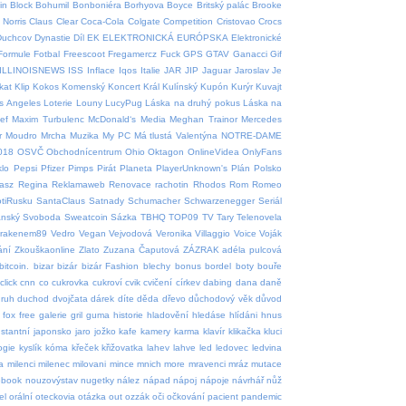
in
Block
Bohumil
Bonboniéra
Borhyova
Boyce
Britský palác
Brooke
Norris
Claus
Clear
Coca-Cola
Colgate
Competition
Cristovao
Crocs
Duchcov
Dynastie
Díl
EK
ELEKTRONICKÁ
EURÓPSKA
Elektronické
Formule
Fotbal
Freescoot
Fregamercz
Fuck
GPS
GTAV
Ganacci
Gif
ILLINOISNEWS
ISS
Inflace
Iqos
Italie
JAR
JIP
Jaguar
Jaroslav
Je
tkat
Klip
Kokos
Komenský
Koncert
Král
Kulínský
Kupón
Kurýr
Kuvajt
s Angeles
Loterie
Louny
LucyPug
Láska na druhý pokus
Láska na
ef
Maxim Turbulenc
McDonald‘s
Media
Meghan Trainor
Mercedes
r
Moudro
Mrcha
Muzika
My PC
Má tlustá Valentýna
NOTRE-DAME
018
OSVČ
Obchodnícentrum
Ohio
Oktagon
OnlineVidea
OnlyFans
klo
Pepsi
Pfizer
Pimps
Pirát
Planeta
PlayerUnknown's
Plán
Polsko
asz
Regina
Reklamaweb
Renovace rachotin
Rhodos
Rom
Romeo
tiRusku
SantaClaus
Satnady
Schumacher
Schwarzenegger
Seriál
ánský
Svoboda
Sweatcoin
Sázka
TBHQ
TOP09
TV
Tary
Telenovela
krakenem89
Vedro
Vegan
Vejvodová
Veronika
Villaggio
Voice
Voják
ání
Zkouškaonline
Zlato
Zuzana Čaputová
ZÁZRAK
adéla pulcová
bitcoin.
bizar
bizár
bizár Fashion
blechy
bonus
bordel
boty
bouře
click
cnn
co
cukrovka
cukroví
cvik
cvičení
církev
dabing
dana
daně
ruh
duchod
dvojčata
dárek
díte
děda
dřevo
důchodový věk
důvod
fox
free
galerie
gril
guma
historie
hladovění
hledáse
hlídáni
hnus
nstantní
japonsko
jaro
jožko
kafe
kamery
karma
klavír
klikačka
kluci
ogie
kyslík
kóma
křeček
křižovatka
lahev
lahve
led
ledovec
ledvina
a
milenci
milenec
milovani
mince
mnich
more
mravenci
mráz
mutace
ebook
nouzovýstav
nugetky
nález
nápad
nápoj
nápoje
návrhář
nůž
el
orální
oteckovia
otázka
out
ozzák
oči
očkování
pacient
pandemic