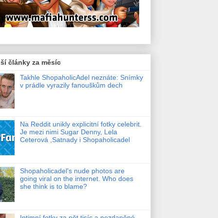
ší články za měsíc
Takhle ShopaholicAdel neznáte: Snímky
v prádle vyrazily fanouškům dech
Na Reddit unikly explicitní fotky celebrit.
Je mezi nimi Sugar Denny, Lela
Ceterová ,Satnady i Shopaholicadel
Shopaholicadel's nude photos are
going viral on the internet. Who does
she think is to blame?
Intimní fotky za pět tisíc a nezdaněné