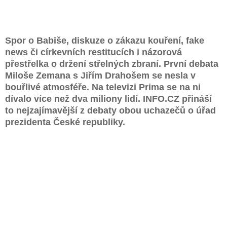
Spor o Babiše, diskuze o zákazu kouření, fake
news či církevních restitucích i názorová
přestřelka o držení střelných zbraní. První debata
Miloše Zemana s Jiřím Drahošem se nesla v
bouřlivé atmosféře. Na televizi Prima se na ni
dívalo více než dva miliony lidí. INFO.CZ přináší
to nejzajímavější z debaty obou uchazečů o úřad
prezidenta České republiky.