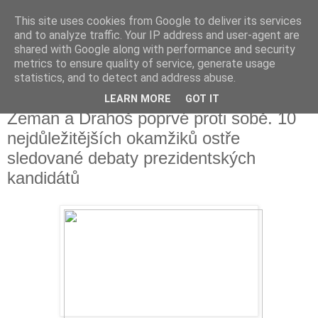
This site uses cookies from Google to deliver its services
Fakečlánky
and to analyze traffic. Your IP address and user-agent are
shared with Google along with performance and security
metrics to ensure quality of service, generate usage
Věř všemu co tady vidíš.
statistics, and to detect and address abuse.
LEARN MORE
GOT IT
středa 24. ledna 2018
Zeman a Drahoš poprvé proti sobě. 10
nejdůležitějších okamžiků ostře
sledované debaty prezidentských
kandidátů