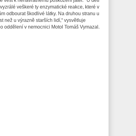
vést k nenávratnému poškození jater. "U dětí
 vyzrálé veškeré ty enzymatické reakce, které v
trům odbourat škodlivé látky. Na druhou stranu u
t než u výrazně starších lidí,“ vysvětluje
ho oddělení v nemocnici Motol Tomáš Vymazal.