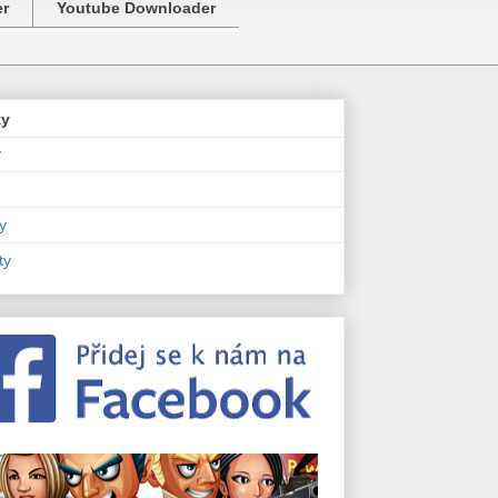
er
Youtube Downloader
zy
y
y
ty