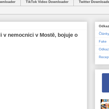
ownloader
TikTok Video Downloader
Twitter Download
Odka
Článk
 v nemocnici v Mostě, bojuje o
Fake
Odkaz
Recep