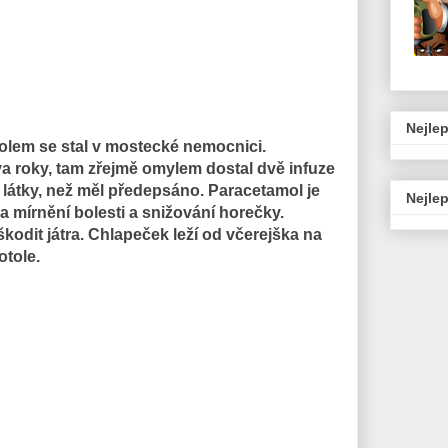
Nejlep
lem se stal v mostecké nemocnici.
va roky, tam zřejmě omylem dostal dvě infuze
látky, než měl předepsáno. Paracetamol je
Nejlep
na mírnění bolesti a snižování horečky.
odit játra. Chlapeček leží od včerejška na
tole.