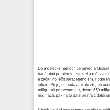
Do mostecké nemocnice přivedla Michael
banálními problémy - zvracel a měl vysoké t
a začali ho léčit paracetamolem. Podle Mi
infuze. Při jejich podávání ale zřejmě oše
miligramů paracetamolu, dostal 650 miligr
hodinách, pak na to další sestra z další