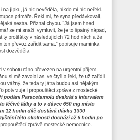
 na jipku, já nic nevěděla, nikdo mi nic neřekl.
stupce primáře. Řekl mi, že syna předávkovali,
 nějaká sestra. Přiznal chybu. "Já jsem hned
mář se mi snažil vymluvit, že je to špatný nápad,
 ty protilátky v následujících 72 hodinách a že
m ten převoz zařídit sama,“ popisuje maminka
ost dozvěděla.
yl v sobotu ráno převezen na urgentní příjem
u si mě zavolal asi ve čtyři a řekl, že už zařídil
jsou vážný, že teda ty játra budou asi nějakým
o potvrzuje i propouštěcí zpráva z mostecké
ři podání Paracetamolu dvakrát s intervalem
o léčivé látky a to v dávce 650 mg místo
em 12 hodin dítě dostává dávku 1300
zjištění této okolnosti dochází až 6 hodin po
 propouštěcí zprávě mostecké nemocnice.