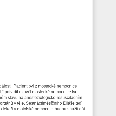
dálosti. Pacient byl z mostecké nemocnice
l,“ potvrdil mluvčí mostecké nemocnice Ivo
žném stavu na anesteziologicko-resuscitačním
 orgánů v těle. Šestnáctiměsíčního Eliáše teď
ho lékaři v motolské nemocnici budou snažit dát