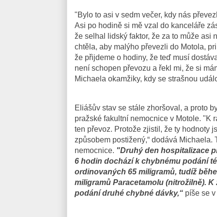
"Bylo to asi v sedm večer, kdy nás převezli
Asi po hodině si mě vzal do kanceláře zá
že selhal lidský faktor, že za to může asi
chtěla, aby malýho převezli do Motola, pri
že přijdeme o hodiny, že teď musí dostávat
není schopen převozu a řekl mi, že si má
Michaela okamžiky, kdy se strašnou udál
Eliášův stav se stále zhoršoval, a proto b
pražské fakultní nemocnice v Motole. "K rán
ten převoz. Protože zjistil, že ty hodnoty 
způsobem postižený,“ dodává Michaela. T
nemocnice.
"Druhý den hospitalizace p
6 hodin dochází k chybnému podání tét
ordinovaných 65 miligramů, tudíž běh
miligramů Paracetamolu (nitrožilně). K 
podání druhé chybné dávky,“
píše se v