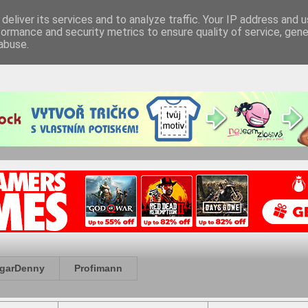
deliver its services and to analyze traffic. Your IP address and 
formance and security metrics to ensure quality of service, gen
abuse.
garDenny
Profimann