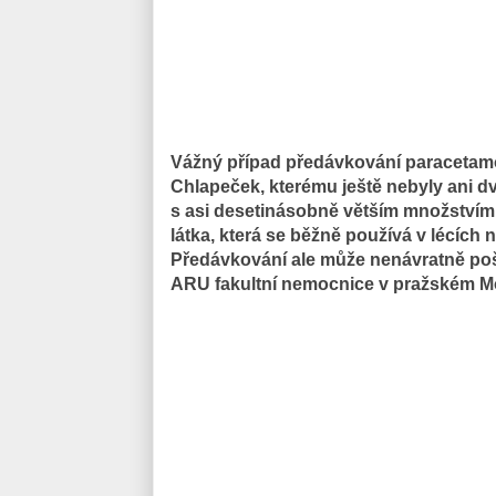
Vážný případ předávkování paracetamo
Chlapeček, kterému ještě nebyly ani d
s asi desetinásobně větším množstvím 
látka, která se běžně používá v lécích 
Předávkování ale může nenávratně pošk
ARU fakultní nemocnice v pražském Mo