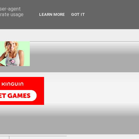
user-agent
erate usage
LEARN MORE
GOT IT