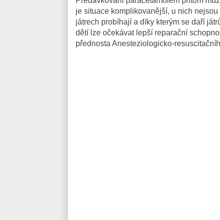
Předávkování paracetamolem přitom může 
je situace komplikovanější, u nich nejsou
játrech probíhají a díky kterým se daří já
dětí lze očekávat lepší reparační schopnos
přednosta Anesteziologicko-resuscitační