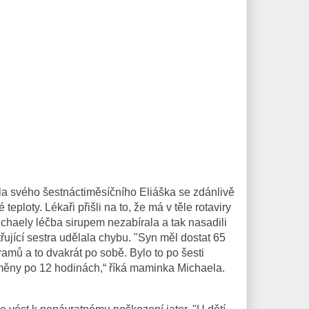
a svého šestnáctiměsíčního Eliáška se zdánlivě
eploty. Lékaři přišli na to, že má v těle rotaviry
chaely léčba sirupem nezabírala a tak nasadili
třující sestra udělala chybu. "Syn měl dostat 65
amů a to dvakrát po sobě. Bylo to po šesti
 směny po 12 hodinách,“ říká maminka Michaela.