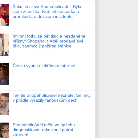
Šokující slova Shopaholicadel. Byla
jsem zneužita, tvrdí influencerka a
promluvila o děsivém incidentu
Intimní fotky za pět tisíc a nezdaněné
příjmy! Shopaholic Adél prodává své
tělo, zatímco ji požírají štěnice
Česko vypne elektřinu a internet.
Takhle ShopaholicAdel neznáte: Snímky
v prádle vyrazily fanouškům dech
ShopaholicAdél měla ve spěchu
diagnostikovat rakovinu i potrat
zároveň.