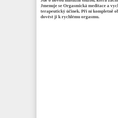
Jde o novou masážní službu, která začín
Jmenuje se Orgasmická meditace a vych
terapeutický účinek. Při ní kompletně o
dovést ji k rychlému orgasmu.