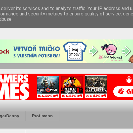
deliver its services and to analyze traffic. Your IP address and 
formance and security metrics to ensure quality of service, gen
abuse.
garDenny
Profimann