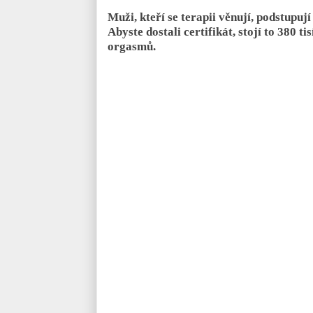
Muži, kteří se terapii věnují, podstupuj
Abyste dostali certifikát, stojí to 380 t
orgasmů.