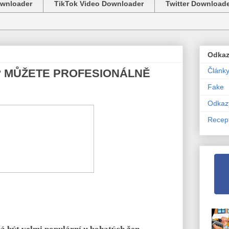
ownloader
TikTok Video Downloader
Twitter Download
Odka
Článk
? MŮŽETE PROFESIONÁLNĚ
Fake
Odkaz
Recep