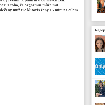
á být velmi populární u bohatých žen.
ází z toho, že orgasmus může mít
blečený muž tře klitoris ženy 15 minut s cílem
Nejlep