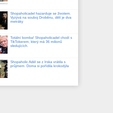
Shopaholicadel hazarduje se životem.
Vyzývá na souboj Droběnu, dělí je dva
metráky
Totální bomba! Shopaholicadel chodí s
TikTokerem, který má 36 milionů
sledujících.
Shopaholic Adél se z Irska vrátila s
průjmem. Doma si pořídila krokodýla