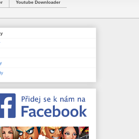
er
Youtube Downloader
zy
y
y
ty