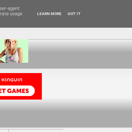
user-agent
erate usage
LEARN MORE
GOT IT