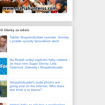
ší články za měsíc
Takhle ShopaholicAdel neznáte: Snímky
v prádle vyrazily fanouškům dech
Na Reddit unikly explicitní fotky celebrit.
Je mezi nimi Sugar Denny, Lela
Ceterová ,Satnady i Shopaholicadel
Shopaholicadel's nude photos are
going viral on the internet. Who does
she think is to blame?
Intimní fotky za pět tisíc a nezdaněné