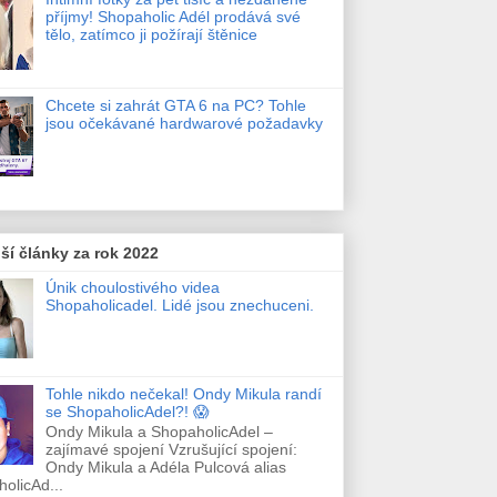
příjmy! Shopaholic Adél prodává své
tělo, zatímco ji požírají štěnice
Chcete si zahrát GTA 6 na PC? Tohle
jsou očekávané hardwarové požadavky
ší články za rok 2022
Únik choulostivého videa
Shopaholicadel. Lidé jsou znechuceni.
Tohle nikdo nečekal! Ondy Mikula randí
se ShopaholicAdel?! 😱
Ondy Mikula a ShopaholicAdel –
zajímavé spojení Vzrušující spojení:
Ondy Mikula a Adéla Pulcová alias
olicAd...