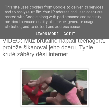
This site uses cookies from Google to deliver its services
Fakečlánky
and to analyze traffic. Your IP address and user-agent are
shared with Google along with performance and security
metrics to ensure quality of service, generate usage
Věř všemu co tady vidíš.
statistics, and to detect and address abuse.
LEARN MORE
GOT IT
úterý 2. července 2019
VIDEO: Muž brutálně napadl teenagera,
protože šikanoval jeho dceru. Tyhle
kruté záběry děsí internet