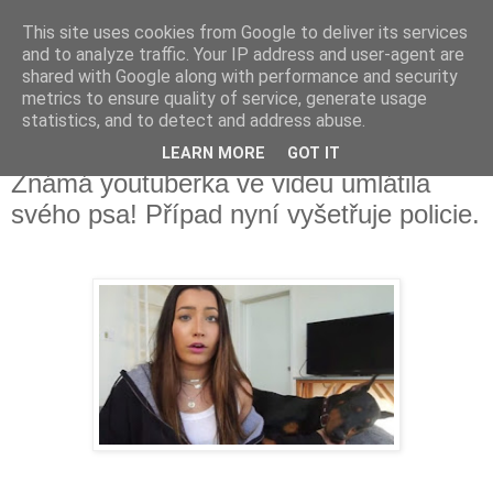
This site uses cookies from Google to deliver its services
Fakečlánky
and to analyze traffic. Your IP address and user-agent are
shared with Google along with performance and security
metrics to ensure quality of service, generate usage
Věř všemu co tady vidíš.
statistics, and to detect and address abuse.
LEARN MORE
GOT IT
pondělí 12. srpna 2019
Známá youtuberka ve videu umlátila
svého psa! Případ nyní vyšetřuje policie.