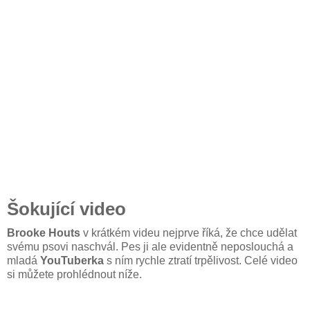
Šokující video
Brooke Houts
v krátkém videu nejprve říká, že chce udělat
svému psovi naschvál. Pes ji ale evidentně neposlouchá a
mladá
YouTuberka
s ním rychle ztratí trpělivost. Celé video
si můžete prohlédnout níže.