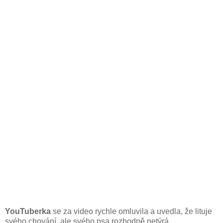
YouTuberka
se za video rychle omluvila a uvedla, že lituje
svého chování, ale svého psa rozhodně netýrá.