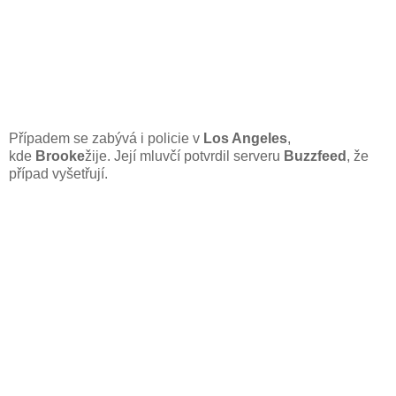
Případem se zabývá i policie v
Los Angeles
,
kde
Brooke
žije. Její mluvčí potvrdil serveru
Buzzfeed
, že
případ vyšetřují.