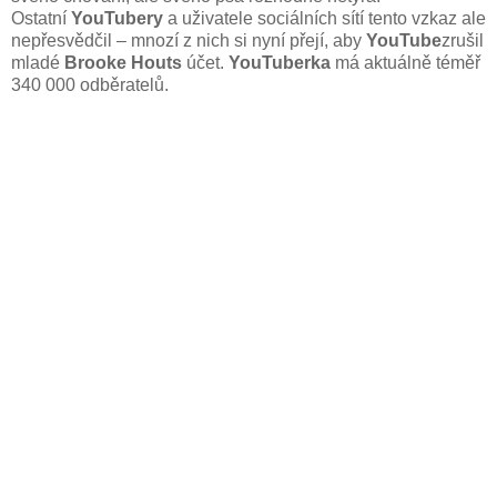
Ostatní
YouTubery
a uživatele sociálních sítí tento vzkaz ale
nepřesvědčil – mnozí z nich si nyní přejí, aby
YouTube
zrušil
mladé
Brooke Houts
účet.
YouTuberka
má aktuálně téměř
340 000 odběratelů.