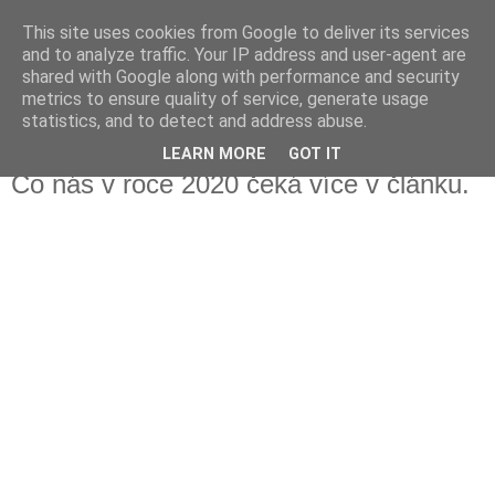
This site uses cookies from Google to deliver its services
Fakečlánky
and to analyze traffic. Your IP address and user-agent are
shared with Google along with performance and security
metrics to ensure quality of service, generate usage
Věř všemu co tady vidíš.
statistics, and to detect and address abuse.
LEARN MORE
GOT IT
středa 4. prosince 2019
Co nás v roce 2020 čeká více v článku.