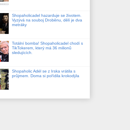
Shopaholicadel hazarduje se životem.
Vyzývá na souboj Droběnu, dělí je dva
metráky
Totální bomba! Shopaholicadel chodí s
TikTokerem, který má 36 milionů
sledujících.
Shopaholic Adél se z Irska vrátila s
průjmem. Doma si pořídila krokodýla