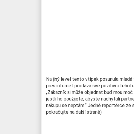
Na jiný level tento vtípek posunula mladá 
přes internet prodává své pozitivní těhoten
„Zákazník si může objednat buď mou moč 
jestli ho použijete, abyste nachytali part
nákupu se neptám.“ Jedné reportérce ze s
pokračujte na další straně)