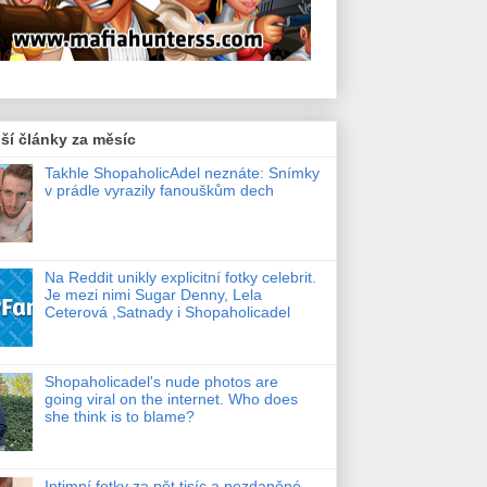
ší články za měsíc
Takhle ShopaholicAdel neznáte: Snímky
v prádle vyrazily fanouškům dech
Na Reddit unikly explicitní fotky celebrit.
Je mezi nimi Sugar Denny, Lela
Ceterová ,Satnady i Shopaholicadel
Shopaholicadel's nude photos are
going viral on the internet. Who does
she think is to blame?
Intimní fotky za pět tisíc a nezdaněné