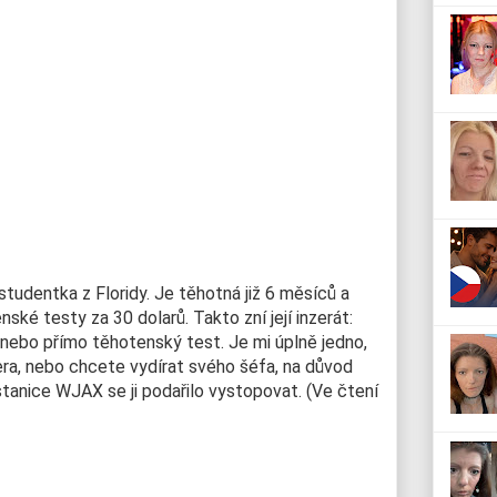
studentka z Floridy. Je těhotná již 6 měsíců a
ské testy za 30 dolarů. Takto zní její inzerát:
nebo přímo těhotenský test. Je mi úplně jedno,
nera, nebo chcete vydírat svého šéfa, na důvod
tanice WJAX se ji podařilo vystopovat. (Ve čtení