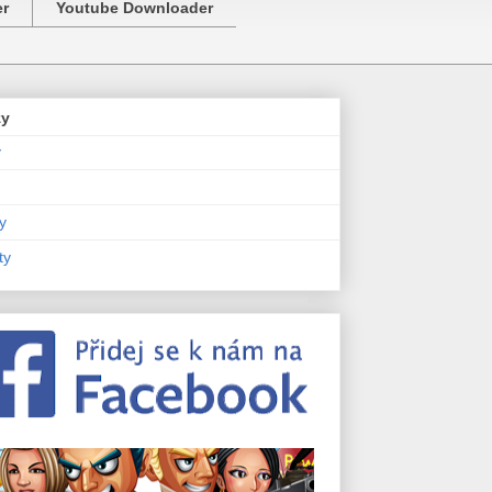
er
Youtube Downloader
zy
y
y
ty