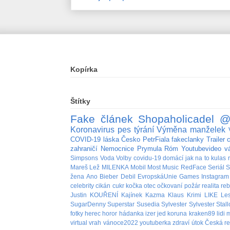
Kopírka
Štítky
Fake
článek
Shopaholicadel
@
Koronavirus
pes
týrání
Výměna manželek
COVID-19
láska
Česko
PetrFiala
fakeclanky
Trailer
zahraničí
Nemocnice
Prymula
Róm
Youtubevideo
v
Simpsons
Voda
Volby
covidu-19
domácí
jak na to
kulas
Mareš
Lež
MILENKA
Mobil
Most
Music
RedFace
Seriál
S
žena
Ano
Bieber
Debil
EvropskáUnie
Games
Instagram
celebrity
cikán
cukr
kočka
otec
očkovaní
požár
realita
re
Justin
KOUŘENÍ
Kajínek
Kazma
Klaus
Krimi
LIKE
Le
SugarDenny
Superstar
Susedia
Sylvester
Sylvester Stal
fotky
herec
horor
hádanka
izer
jed
koruna
kraken89
lidi
m
virtual
vrah
vánoce2022
youtuberka
zdraví
útok
Česká re