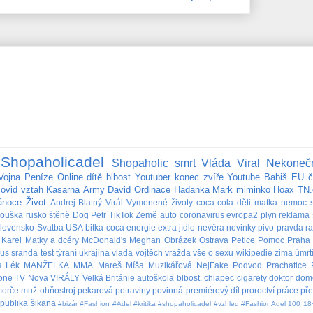
Shopaholicadel
Shopaholic
smrt
Vláda
Viral
Nekoneč
Vojna
Peníze
Online
dítě
blbost
Youtuber
konec
zvíře
Youtube
Babiš
EU
č
covid
vztah
Kasarna
Army
David
Ordinace
Hadanka
Mark
miminko
Hoax
TN.
ánoce
Život
Andrej
Blatný
Virál
Vymenené životy
coca cola
děti
matka
nemoc
rouška
rusko
štěně
Dog
Petr
TikTok
Země
auto
coronavirus
evropa2
plyn
reklama
lovensko
Svatba
USA
bitka
coca
energie
extra
jídlo
nevěra
novinky
pivo
pravda
r
Karel
Matky a dcéry
McDonald's
Meghan
Obrázek
Ostrava
Petice
Pomoc
Praha
bus
sranda
test
týraní
ukrajina
vlada
vojtěch
vražda
vše o sexu
wikipedie
zima
úmrt
s
Lék
MANŽELKA
MMA
Mareš
Míša Muzikářová
NejFake
Podvod
Prachatice
lone
TV Nova
VIRÁLY
Velká Británie
autoškola
blbost.
chlapec
cigarety
doktor
dom
orče
muž
ohňostroj
pekarová
potraviny
povinná
premiérový díl
proroctví
práce
př
publika
šikana
#bizár #Fashion #Adel #kritika #shopaholicadel #vzhled #FashionAdel
100
18