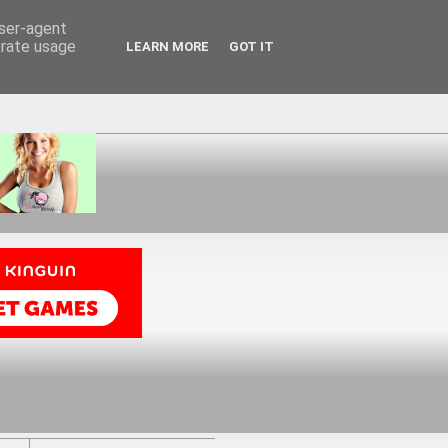
user-agent
erate usage
LEARN MORE
GOT IT