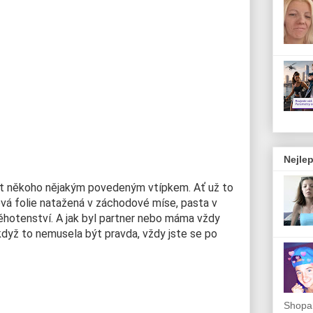
Nejlep
at někoho nějakým povedeným vtípkem. Ať už to
nová folie natažená v záchodové míse, pasta v
hotenství. A jak byl partner nebo máma vždy
I když to nemusela být pravda, vždy jste se po
Shopah