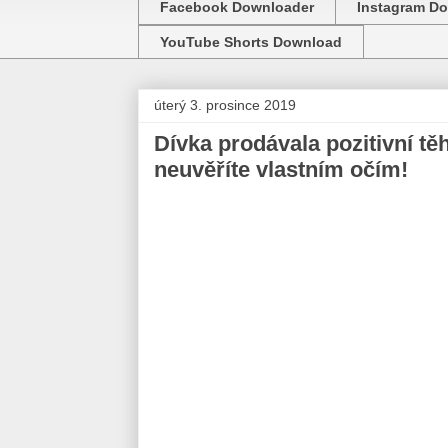
Facebook Downloader
Instagram D
YouTube Shorts Download
úterý 3. prosince 2019
Dívka prodávala pozitivní těh
neuvěříte vlastním očím!