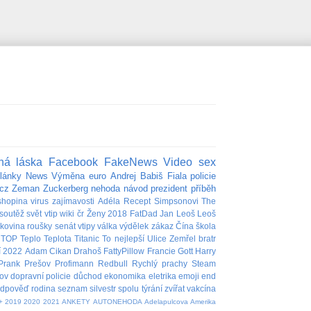
ná láska
Facebook
FakeNews
Video
sex
lánky
News
Výměna
euro
Andrej Babiš
Fiala
policie
cz
Zeman
Zuckerberg
nehoda
návod
prezident
příběh
shopina
virus
zajímavosti
Adéla
Recept
Simpsonovi
The
soutěž
svět
vtip
wiki
čr
Ženy
2018
FatDad
Jan
Leoš
Leoš
akovina
roušky
senát
vtipy
válka
výdělek
zákaz
Čína
škola
TOP
Teplo
Teplota
Titanic
To nejlepší
Ulice
Zemřel
bratr
í
2022
Adam
Cikan
Drahoš
FattyPillow
Francie
Gott
Harry
Prank
Prešov
Profimann
Redbull
Rychlý prachy
Steam
ov
dopravní policie
důchod
ekonomika
eletrika
emoji
end
edpověď
rodina
seznam
silvestr
spolu
týrání zvířat
vakcína
+
2019
2020
2021
ANKETY
AUTONEHODA
Adelapulcova
Amerika