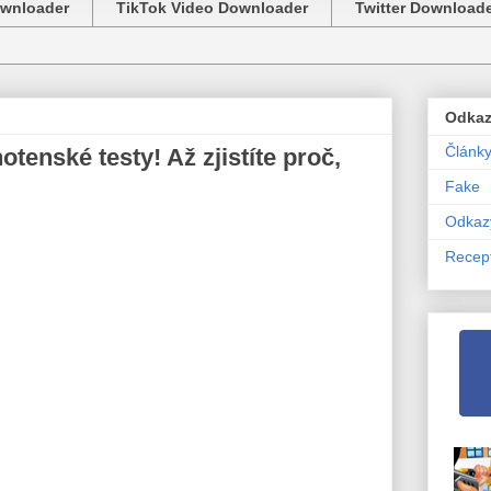
ownloader
TikTok Video Downloader
Twitter Download
Odka
Článk
otenské testy! Až zjistíte proč,
Fake
Odkaz
Recep