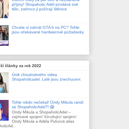
příjmy! Shopaholic Adél prodává své
tělo, zatímco ji požírají štěnice
Chcete si zahrát GTA 6 na PC? Tohle
jsou očekávané hardwarové požadavky
ší články za rok 2022
Únik choulostivého videa
Shopaholicadel. Lidé jsou znechuceni.
Tohle nikdo nečekal! Ondy Mikula randí
se ShopaholicAdel?! 😱
Ondy Mikula a ShopaholicAdel –
zajímavé spojení Vzrušující spojení:
Ondy Mikula a Adéla Pulcová alias
olicAd...