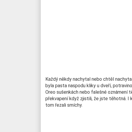
Každý někdy nachytal nebo chtěl nachyt
byla pasta naspodu kliky u dveří, potravi
Oreo sušenkách nebo falešné oznámení tě
překvapení když zjistili, že jste těhotná. 
tom řezali smíchy.