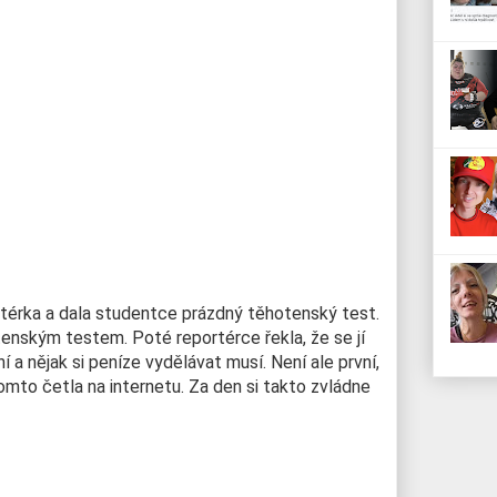
eportérka a dala studentce prázdný těhotenský test.
tenským testem. Poté reportérce řekla, že se jí
a nějak si peníze vydělávat musí. Není ale první,
omto četla na internetu. Za den si takto zvládne