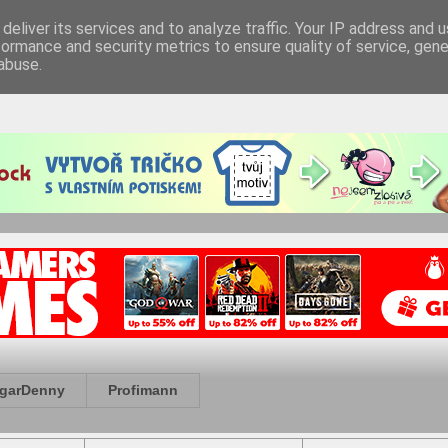
deliver its services and to analyze traffic. Your IP address and 
formance and security metrics to ensure quality of service, gen
abuse.
garDenny
Profimann