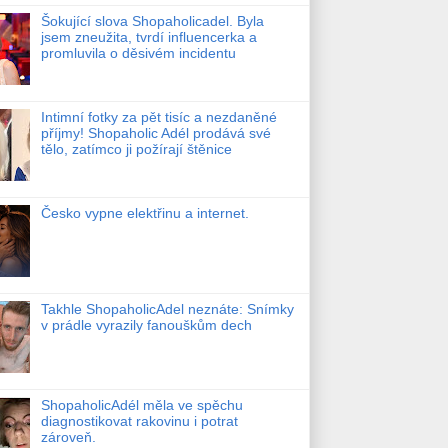
Šokující slova Shopaholicadel. Byla
jsem zneužita, tvrdí influencerka a
promluvila o děsivém incidentu
Intimní fotky za pět tisíc a nezdaněné
příjmy! Shopaholic Adél prodává své
tělo, zatímco ji požírají štěnice
Česko vypne elektřinu a internet.
Takhle ShopaholicAdel neznáte: Snímky
v prádle vyrazily fanouškům dech
ShopaholicAdél měla ve spěchu
diagnostikovat rakovinu i potrat
zároveň.