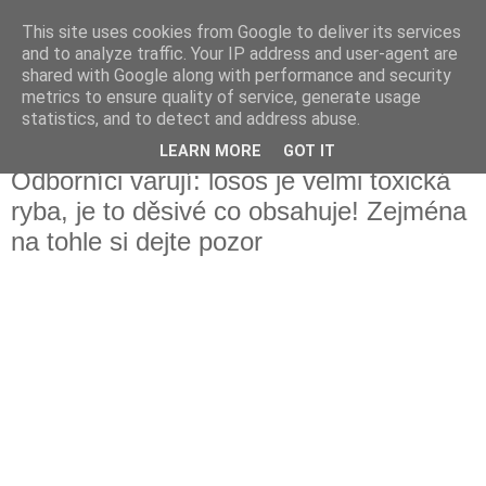
This site uses cookies from Google to deliver its services
Fakečlánky
and to analyze traffic. Your IP address and user-agent are
shared with Google along with performance and security
metrics to ensure quality of service, generate usage
Věř všemu co tady vidíš.
statistics, and to detect and address abuse.
LEARN MORE
GOT IT
středa 1. ledna 2020
Odborníci varují: losos je velmi toxická
ryba, je to děsivé co obsahuje! Zejména
na tohle si dejte pozor