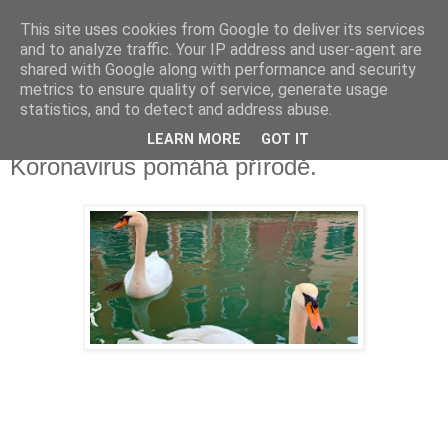
This site uses cookies from Google to deliver its services
Fakečlánky
and to analyze traffic. Your IP address and user-agent are
shared with Google along with performance and security
metrics to ensure quality of service, generate usage
Věř všemu co tady vidíš.
statistics, and to detect and address abuse.
LEARN MORE
GOT IT
neděle 22. března 2020
Koronavirus pomáhá přírodě.