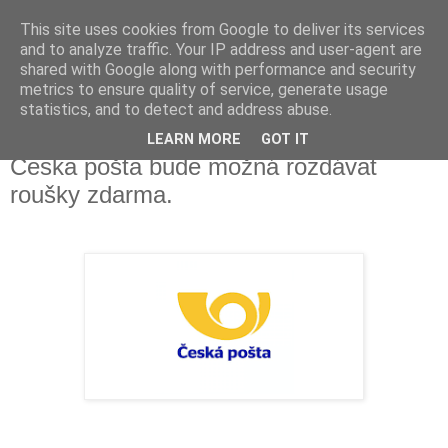
This site uses cookies from Google to deliver its services
Fakečlánky
and to analyze traffic. Your IP address and user-agent are
shared with Google along with performance and security
metrics to ensure quality of service, generate usage
Věř všemu co tady vidíš.
statistics, and to detect and address abuse.
LEARN MORE
GOT IT
sobota 21. března 2020
Česka pošta bude možná rozdávat
roušky zdarma.