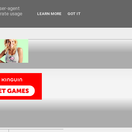
user-agent
erate usage
LEARN MORE
GOT IT