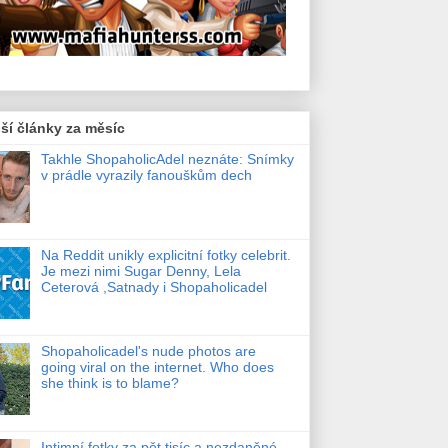
ší články za měsíc
Takhle ShopaholicAdel neznáte: Snímky
v prádle vyrazily fanouškům dech
Na Reddit unikly explicitní fotky celebrit.
Je mezi nimi Sugar Denny, Lela
Ceterová ,Satnady i Shopaholicadel
Shopaholicadel's nude photos are
going viral on the internet. Who does
she think is to blame?
Intimní fotky za pět tisíc a nezdaněné