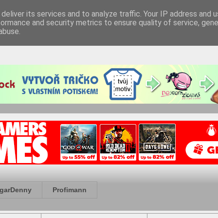
deliver its services and to analyze traffic. Your IP address and 
formance and security metrics to ensure quality of service, gen
abuse.
garDenny
Profimann