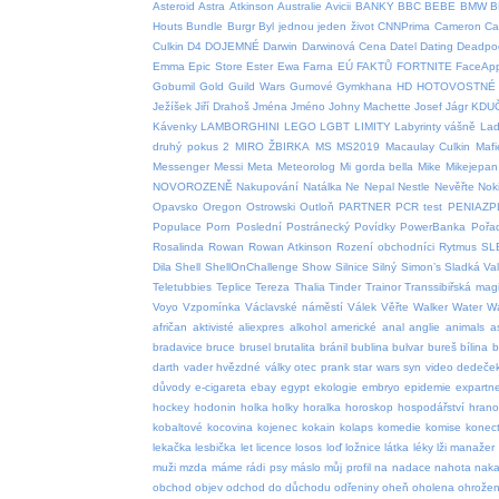
Asteroid
Astra
Atkinson
Australie
Avicii
BANKY
BBC
BEBE
BMW
B
Houts
Bundle
Burgr
Byl jednou jeden život
CNNPrima
Cameron
Car
Culkin
D4
DOJEMNÉ
Darwin
Darwinová Cena
Datel
Dating
Deadpo
Emma
Epic Store
Ester
Ewa Farna
EÚ
FAKTŮ
FORTNITE
FaceAp
Gobumil
Gold
Guild Wars
Gumové
Gymkhana
HD
HOTOVOSTNÉ
Ježíšek
Jiří Drahoš
Jména
Jméno
Johny Machette
Josef
Jágr
KDU
Kávenky
LAMBORGHINI
LEGO
LGBT
LIMITY
Labyrinty vášně
Lad
druhý pokus 2
MIRO ŽBIRKA
MS
MS2019
Macaulay Culkin
Mafi
Messenger
Messi
Meta
Meteorolog
Mi gorda bella
Mike
Mikejepan
NOVOROZENĚ
Nakupování
Natálka
Ne
Nepal
Nestle
Nevěřte
Nok
Opavsko
Oregon
Ostrowski
Outloň
PARTNER
PCR test
PENIAZP
Populace
Porn
Poslední
Postránecký
Povídky
PowerBanka
Pořa
Rosalinda
Rowan
Rowan Atkinson
Rození obchodníci
Rytmus
SL
Dila
Shell
ShellOnChallenge
Show
Silnice
Silný
Simon’s
Sladká Va
Teletubbies
Teplice
Tereza
Thalia
Tinder
Trainor
Transsibiřská magi
Voyo
Vzpomínka
Václavské náměstí
Válek
Věřte
Walker
Water
W
afričan
aktivisté
aliexpres
alkohol
americké
anal
anglie
animals
a
bradavice
bruce
brusel
brutalita
bránil
bublina
bulvar
bureš
bílina
b
darth vader hvězdné války otec prank star wars syn video
dedeče
důvody
e-cigareta
ebay
egypt
ekologie
embryo
epidemie
expartn
hockey
hodonin
holka
holky
horalka
horoskop
hospodářství
hrano
kobaltové
kocovina
kojenec
kokain
kolaps
komedie
komise
konect
lekačka
lesbička
let
licence
losos
loď
ložnice
látka
léky
lži
manažer
muži
mzda
máme rádi psy
máslo
můj profil
na
nadace
nahota
naka
obchod
objev
odchod do důchodu
odřeniny
oheň
oholena
ohrožen