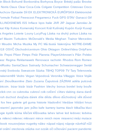
in
Block
Bohumil
Bonboniéra
Borhyova
Boyce
Britský palác
Brooke
Norris
Claus
Clear
Coca-Cola
Colgate
Competition
Cristovao
Crocs
Duchcov
Dynastie
Díl
EK
ELEKTRONICKÁ
EURÓPSKA
Elektronické
Formule
Fotbal
Freescoot
Fregamercz
Fuck
GPS
GTAV
Ganacci
Gif
ILLINOISNEWS
ISS
Inflace
Iqos
Italie
JAR
JIP
Jaguar
Jaroslav
Je
tkat
Klip
Kokos
Komenský
Koncert
Král
Kulínský
Kupón
Kurýr
Kuvajt
s Angeles
Loterie
Louny
LucyPug
Láska na druhý pokus
Láska na
ef
Maxim Turbulenc
McDonald‘s
Media
Meghan Trainor
Mercedes
r
Moudro
Mrcha
Muzika
My PC
Má tlustá Valentýna
NOTRE-DAME
018
OSVČ
Obchodnícentrum
Ohio
Oktagon
OnlineVidea
OnlyFans
klo
Pepsi
Pfizer
Pimps
Pirát
Planeta
PlayerUnknown's
Plán
Polsko
asz
Regina
Reklamaweb
Renovace rachotin
Rhodos
Rom
Romeo
tiRusku
SantaClaus
Satnady
Schumacher
Schwarzenegger
Seriál
ánský
Svoboda
Sweatcoin
Sázka
TBHQ
TOP09
TV
Tary
Telenovela
krakenem89
Vedro
Vegan
Vejvodová
Veronika
Villaggio
Voice
Voják
ání
Zkouškaonline
Zlato
Zuzana Čaputová
ZÁZRAK
adéla pulcová
bitcoin.
bizar
bizár
bizár Fashion
blechy
bonus
bordel
boty
bouře
click
cnn
co
cukrovka
cukroví
cvik
cvičení
církev
dabing
dana
daně
ruh
duchod
dvojčata
dárek
díte
děda
dřevo
důchodový věk
důvod
fox
free
galerie
gril
guma
historie
hladovění
hledáse
hlídáni
hnus
nstantní
japonsko
jaro
jožko
kafe
kamery
karma
klavír
klikačka
kluci
ogie
kyslík
kóma
křeček
křižovatka
lahev
lahve
led
ledovec
ledvina
a
milenci
milenec
milovani
mince
mnich
more
mravenci
mráz
mutace
ebook
nouzovýstav
nugetky
nález
nápad
nápoj
nápoje
návrhář
nůž
el
orální
oteckovia
otázka
out
ozzák
oči
očkování
pacient
pandemic