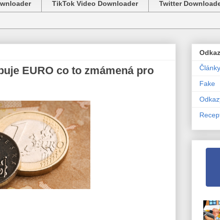
ownloader
TikTok Video Downloader
Twitter Download
Odka
Článk
upuje EURO co to zmámená pro
Fake
Odkaz
Recep