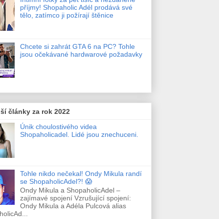
příjmy! Shopaholic Adél prodává své
tělo, zatímco ji požírají štěnice
Chcete si zahrát GTA 6 na PC? Tohle
jsou očekávané hardwarové požadavky
ší články za rok 2022
Únik choulostivého videa
Shopaholicadel. Lidé jsou znechuceni.
Tohle nikdo nečekal! Ondy Mikula randí
se ShopaholicAdel?! 😱
Ondy Mikula a ShopaholicAdel –
zajímavé spojení Vzrušující spojení:
Ondy Mikula a Adéla Pulcová alias
olicAd...