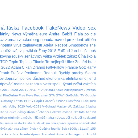
ná láska
Facebook
FakeNews
Video
sex
lánky
News
Výměna
euro
Andrej Babiš
Fiala
policie
cz
Zeman
Zuckerberg
nehoda
návod
prezident
příběh
shopina
virus
zajímavosti
Adéla
Recept
Simpsonovi
The
soutěž
svět
vtip
wiki
čr
Ženy
2018
FatDad
Jan
Leoš
Leoš
akovina
roušky
senát
vtipy
válka
výdělek
zákaz
Čína
škola
TOP
Teplo
Teplota
Titanic
To nejlepší
Ulice
Zemřel
bratr
í
2022
Adam
Cikan
Drahoš
FattyPillow
Francie
Gott
Harry
Prank
Prešov
Profimann
Redbull
Rychlý prachy
Steam
ov
dopravní policie
důchod
ekonomika
eletrika
emoji
end
edpověď
rodina
seznam
silvestr
spolu
týrání zvířat
vakcína
+
2019
2020
2021
ANKETY
AUTONEHODA
Adelapulcova
Amerika
al
FilmOnline
Free Keys
Fregamer
GTA
GTAVI
GoGoManTV
Google
Osmany Laffita
PUBG
Papír
PolicieČR
Princ
Prostřeno
Putin
Rick
emola
Volby 2020
Volby2021
Vyšehrad
Václav
Wc
Zakázaná láska
nehoda
duch
dávky
dívka
důchodci
elektrika
evropa
film
foto
had
hit
milion
mini
měna
měsíc
mříž
můž
nafta
nebezpečí
nejlepší
nevlastní
lej
sestra
sestřička
share
slavík
smutná zpravá
sperma
spánek
stát
pěvák
záhada
zákon
útulek
Čeština
řezník.
šok
)
100let
11.zaří
155
nežka a Jiřík
Anketa
Aperol
ArenaNet
Armada
Armagedon
Arnold