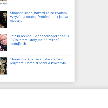
Shopaholicadel hazarduje se životem.
Vyzývá na souboj Droběnu, dělí je dva
metráky
Totální bomba! Shopaholicadel chodí s
TikTokerem, který má 36 milionů
sledujících.
Shopaholic Adél se z Irska vrátila s
průjmem. Doma si pořídila krokodýla