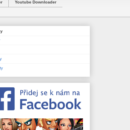
er
Youtube Downloader
zy
y
y
ty