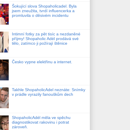
Šokující slova Shopaholicadel. Byla
jsem zneužita, tvrdí influencerka a
promluvila o děsivém incidentu
Intimní fotky za pět tisíc a nezdaněné
příjmy! Shopaholic Adél prodává své
tělo, zatímco ji požírají štěnice
Česko vypne elektřinu a internet.
Takhle ShopaholicAdel neznáte: Snímky
v prádle vyrazily fanouškům dech
ShopaholicAdél měla ve spěchu
diagnostikovat rakovinu i potrat
zároveň.