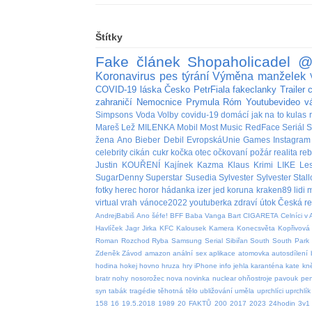
Štítky
Fake
článek
Shopaholicadel
@
Koronavirus
pes
týrání
Výměna manželek
COVID-19
láska
Česko
PetrFiala
fakeclanky
Trailer
zahraničí
Nemocnice
Prymula
Róm
Youtubevideo
v
Simpsons
Voda
Volby
covidu-19
domácí
jak na to
kulas
Mareš
Lež
MILENKA
Mobil
Most
Music
RedFace
Seriál
S
žena
Ano
Bieber
Debil
EvropskáUnie
Games
Instagram
celebrity
cikán
cukr
kočka
otec
očkovaní
požár
realita
re
Justin
KOUŘENÍ
Kajínek
Kazma
Klaus
Krimi
LIKE
Le
SugarDenny
Superstar
Susedia
Sylvester
Sylvester Stal
fotky
herec
horor
hádanka
izer
jed
koruna
kraken89
lidi
m
virtual
vrah
vánoce2022
youtuberka
zdraví
útok
Česká re
AndrejBabiš
Ano šéfe!
BFF
Baba Vanga
Bart
CIGARETA
Celníci v 
Havlíček
Jagr
Jirka
KFC
Kalousek
Kamera
Konecsvěta
Kopřivová
Roman
Rozchod
Ryba
Samsung
Serial
Sibiřan
South
South Park
Zdeněk
Závod
amazon
anální sex
aplikace
atomovka
autosdílení
hodina
hokej
hovno
hruza
hry
iPhone
info
jehla
karanténa
kate
kn
bratr
nohy
nosorožec
nova
novinka
nuclear
ohňostroje
pavouk
pen
syn
tabák
tragédie
těhotná
tělo
ubližování
uměla
uprchlíci
uprchlík
158
16
19.5.2018
1989
20 FAKTŮ
200
2017
2023
24hodin
3v1