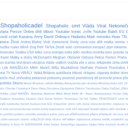
Shopaholicadel
Shopaholic
smrt
Vláda
Viral
Nekoneč
Vojna
Peníze
Online
dítě
blbost
Youtuber
konec
zvíře
Youtube
Babiš
EU
č
covid
vztah
Kasarna
Army
David
Ordinace
Hadanka
Mark
miminko
Hoax
TN.
ánoce
Život
Andrej
Blatný
Virál
Vymenené životy
coca cola
děti
matka
nemoc
rouška
rusko
štěně
Dog
Petr
TikTok
Země
auto
coronavirus
evropa2
plyn
reklama
lovensko
Svatba
USA
bitka
coca
energie
extra
jídlo
nevěra
novinky
pivo
pravda
r
Karel
Matky a dcéry
McDonald's
Meghan
Obrázek
Ostrava
Petice
Pomoc
Praha
bus
sranda
test
týraní
ukrajina
vlada
vojtěch
vražda
vše o sexu
wikipedie
zima
úmrt
s
Lék
MANŽELKA
MMA
Mareš
Míša Muzikářová
NejFake
Podvod
Prachatice
lone
TV Nova
VIRÁLY
Velká Británie
autoškola
blbost.
chlapec
cigarety
doktor
dom
orče
muž
ohňostroj
pekarová
potraviny
povinná
premiérový díl
proroctví
práce
př
publika
šikana
#bizár #Fashion #Adel #kritika #shopaholicadel #vzhled #FashionAdel
100
18
Akci
Chemie
Comeback
Dane
Dieta
Dovolena
Dyckymost
Dálnice
Facebooku
Fakta
FatDad_Offici
Kritika
Lékař
MANŽEL
Maminka
Martinek
Miloš
Morty
Moře
Mr : Bean
Nostradamus
Oceán
Olej
Stallone
Steamkey
Student
Sám Doma
Telefon
Terminátor
Tik Tok
Twitter
TĚHOTENSTÍ
Unie
V
balík
bankovka
benzin
budoucnost
bůh
chlapeček
citron
csfd
dcera
dokumentonline
dopravní 
ěz
kolo
konecfacebooku
kostel
kočky
kryptomena
kuře
kůň
laboratoř
letadlo
lidstvo
lidé
manžele
is
pohřeb
poslanci
pravidla
president
prima
prsa
psi
příběhzeživota
příjem
přítelkyně
rok
ruce
sdí
učitel
varovaní
vesmír
volby2018
věda
vězení
wifi
william
zajímavost
zdarma
zloděj
znásilnění
z
6ix9ine
A Dost
AI
AVENTADOR
Adel
Adrian
AdrianFiga
Agraelus
Agáta
Alois
Android
Anděl
A