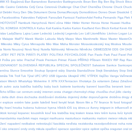
MW X5
Bagárová
Ban
Barrandosv
Barrandov
Battlegrounds
Bean
Ben
Big Ben
Big Shock
Bitco
illo
Casino
Celebrita
Celý
Cena
Ceterová
Challenge
Chat
Chef
Chemička
Chrome
Chuck
Chuck 
ol
Debilní Kecy
Den
Dila
Dokument
Doma
DomaciRecepty
Domodědovo
Doneo
Down
Drastické
p
Facebookhra
Fakevideo
Faltýnek
Fanoušek
Fantozzi
FashionAdel
Feriha
Fernando
Figa
Flek
HOTOVOSŤ
Hamburk
Hanychová
Herní zóna
Hitler
Hittler
Homer
Honza
Horse
Huawei
Hudba
ČSL
KOMISIA
KONTROLA
Kafuu
Kali
Kariéra
Karlos
Karton
Kaufland
Ken Block
Kerbal
Kevin
Ki
islav
LadyDiana
Lajna
Laser
Ledecká
Ledecký
Legenda
Lev
Lidl
Litoměřicko
Litvínov
Logan
Lo
e
Malajsie
MallTV
Marek
Marián Labuda
Marly
Marpo
Mars
Marshmello
Maso
Master
MasterCh
Milevsko
Miley Cyrus
Minnapolis
Miro
Mise
Misha
Monster
Moravskoslezský kraj
Moskva
Moude
ia
Norris
Nouzový
Nová
Nový
Nutella
Náhlovský
Německo
Něměcko
OBMEDZENI
ODS
OH
OH2
LATBY
PET
PETA
PIRÁTI
PLATBY
POLITIKA
PSYCHOLOGIE
Pan
Paolo
Park
Paul
Pavel
Pe
d
Pošta pro tebe
Prachař
Prask
Premium
Primat
Pávek
PŘÍPAD
Příbram
RAKEV
RIP
Rap
Rav
EDOVANOST
SLOVENSKÁ REPUBLIKa
SPECIAL
SPOLEČNOST
Salvatore
Sankce
Sankcepro
lentína
Slunce
Smoothie
Soukup
Spojené státy
Standa
StandaShow
Stejk
Sterakdary
Stop
Str
strála
Trik
Troll
Tuk
Týral
UFC
UFO
USB
Uganda
Ukrajině
VRC
VTÍPEK
Vajíčko
Vanga
Vařímes
atson
Werich
WhatsApp
Wolverine
X
XFN
XXXTentacion
Xholakys
Za volantem
Zakaz
Zdražov
sh
aukro
auta
babička
babičky
baby
back
bakterie
bankovky
barvení
basníčka
beranek
best
řicho
bříško
cat
centrum
ceský internet
cesta
chatgpt
chernobyl
chlap
chuvička
chuť.jídlo
clanky
k
delta
dluh
dnes
dochazka
dodržování
dodávka
dojemný
dollar
doporučujeme
droběna
drogy
d
er
exploze
extrém
fake justin
falešně
feed
fenykl
fetak
fibrom
film a TV
finance
fit
food
fotograf
lky
hraní
hrozba
hubena
hubnout
hyena
hřebík
iOS
icq
idnes.cz
ifunny
imigrant
in
influenceři
i
iktok
konopí
kopanec
kouzelník
kouř
kra
krabička
kraj
kraken
krasa
krev
krém
kurva
kvíz
kynol
mandarinka
manželek
maps
margot
marihuana
masturbace
matkaroku
mattoni
meteor
mikula
mil
žení
napadení
nedbalost
nekrotizující fasciitida
nevěsta
neziskovka
nezodpovědnost
noha
not
í
oko
omezení
ondy
ondy mikula
opatření
operace
operátor
opice
opilost
opička
oragutan
oral
or