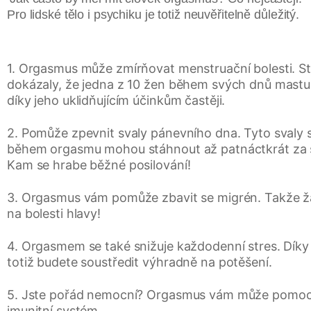
Pro lidské tělo i psychiku je totiž neuvěřitelně důležitý.
1. Orgasmus může zmírňovat menstruační bolesti. S
dokázaly, že jedna z 10 žen během svých dnů mastu
díky jeho uklidňujícím účinkům častěji.
2. Pomůže zpevnit svaly pánevního dna. Tyto svaly s
během orgasmu mohou stáhnout až patnáctkrát za 
Kam se hrabe běžné posilování!
3. Orgasmus vám pomůže zbavit se migrén. Takže 
na bolesti hlavy!
4. Orgasmem se také snižuje každodenní stres. Dík
totiž budete soustředit výhradně na potěšení.
5. Jste pořád nemocní? Orgasmus vám může pomoci 
imunitní systém.