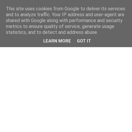
This site uses cookies from Google to deliver its services
Fakečlánky
and to analyze traffic. Your IP address and user-agent are
shared with Google along with performance and security
metrics to ensure quality of service, generate usage
Věř všemu co tady vidíš.
statistics, and to detect and address abuse.
LEARN MORE
GOT IT
čtvrtek 7. dubna 2022