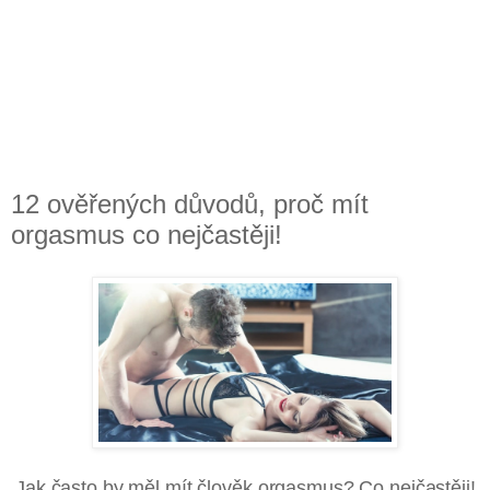
12 ověřených důvodů, proč mít
orgasmus co nejčastěji!
Jak často by měl mít člověk orgasmus? Co nejčastěji!