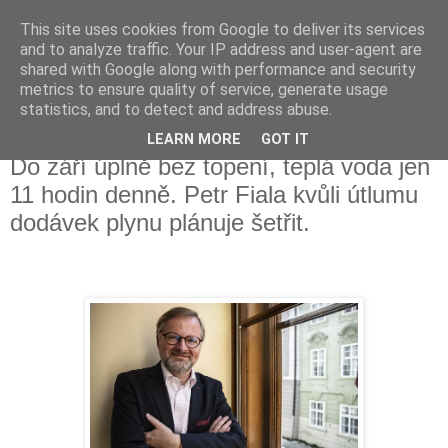
This site uses cookies from Google to deliver its services
Fakečlánky
and to analyze traffic. Your IP address and user-agent are
shared with Google along with performance and security
metrics to ensure quality of service, generate usage
Věř všemu co tady vidíš.
statistics, and to detect and address abuse.
LEARN MORE
GOT IT
neděle 10. července 2022
Do září úplně bez topení, teplá voda jen
11 hodin denně. Petr Fiala kvůli útlumu
dodávek plynu plánuje šetřit.