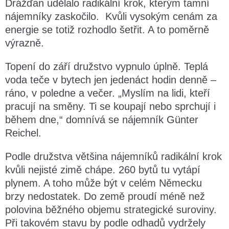
Drážďan udělalo radikální krok, kterým tamní
nájemníky zaskočilo. Kvůli vysokým cenám za
energie se totiž rozhodlo šetřit. A to poměrně
výrazně.
Topení do září družstvo vypnulo úplně. Teplá
voda teče v bytech jen jedenáct hodin denně –
ráno, v poledne a večer. „Myslím na lidi, kteří
pracují na směny. Ti se koupají nebo sprchují i
během dne,“ domnívá se nájemník Günter
Reichel.
Podle družstva většina nájemníků radikální krok
kvůli nejisté zimě chápe. 260 bytů tu vytápí
plynem. A toho může být v celém Německu
brzy nedostatek. Do země proudí méně než
polovina běžného objemu strategické suroviny.
Při takovém stavu by podle odhadů vydržely