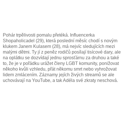
Pohár trpělivosti pomalu přetéká. Influencerka
Shopaholicadel (29), která poslední měsíc chodí s novým
klukem Janem Kulasem (28), má nejvíc sledujících mezi
malými dětmi. Ty jí z peněz rodičů posílají tisícové dary, ale
na oplátku se dozvídají jednu sprosťárnu za druhou a také
to, že je v pořádku urážet členy LGBT komunity, ponižovat
někoho kvůli vzhledu, přát někomu smrt nebo vyhrožovat
lidem zmlácením. Záznamy jejích živých streamů se ale
uchovávají na YouTube, a tak Adéla své zkraty neschová.