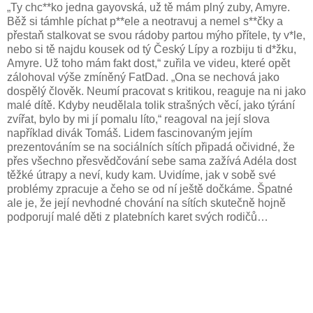
„Ty chc**ko jedna gayovská, už tě mám plný zuby, Amyre.
Běž si támhle píchat p**ele a neotravuj a nemel s**čky a
přestaň stalkovat se svou rádoby partou mýho přítele, ty v*le,
nebo si tě najdu kousek od tý Český Lípy a rozbiju ti d*žku,
Amyre. Už toho mám fakt dost,“ zuřila ve videu, které opět
zálohoval výše zmíněný FatDad. „Ona se nechová jako
dospělý člověk. Neumí pracovat s kritikou, reaguje na ni jako
malé dítě. Kdyby neudělala tolik strašných věcí, jako týrání
zvířat, bylo by mi jí pomalu líto,“ reagoval na její slova
například divák Tomáš. Lidem fascinovaným jejím
prezentováním se na sociálních sítích připadá očividné, že
přes všechno přesvědčování sebe sama zažívá Adéla dost
těžké útrapy a neví, kudy kam. Uvidíme, jak v sobě své
problémy zpracuje a čeho se od ní ještě dočkáme. Špatné
ale je, že její nevhodné chování na sítích skutečně hojně
podporují malé děti z platebních karet svých rodičů…