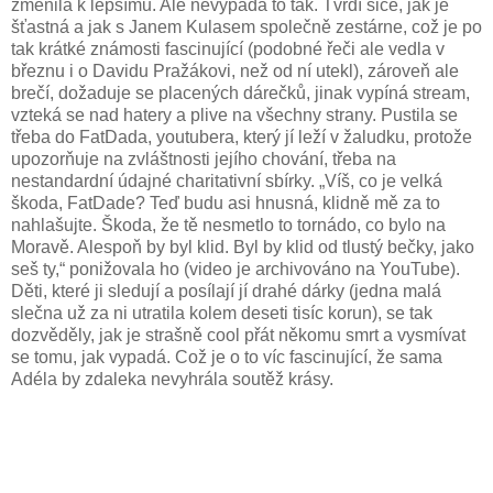
změnila k lepšímu. Ale nevypadá to tak. Tvrdí sice, jak je
šťastná a jak s Janem Kulasem společně zestárne, což je po
tak krátké známosti fascinující (podobné řeči ale vedla v
březnu i o Davidu Pražákovi, než od ní utekl), zároveň ale
brečí, dožaduje se placených dárečků, jinak vypíná stream,
vzteká se nad hatery a plive na všechny strany. Pustila se
třeba do FatDada, youtubera, který jí leží v žaludku, protože
upozorňuje na zvláštnosti jejího chování, třeba na
nestandardní údajné charitativní sbírky. „Víš, co je velká
škoda, FatDade? Teď budu asi hnusná, klidně mě za to
nahlašujte. Škoda, že tě nesmetlo to tornádo, co bylo na
Moravě. Alespoň by byl klid. Byl by klid od tlustý bečky, jako
seš ty,“ ponižovala ho (video je archivováno na YouTube).
Děti, které ji sledují a posílají jí drahé dárky (jedna malá
slečna už za ni utratila kolem deseti tisíc korun), se tak
dozvěděly, jak je strašně cool přát někomu smrt a vysmívat
se tomu, jak vypadá. Což je o to víc fascinující, že sama
Adéla by zdaleka nevyhrála soutěž krásy.