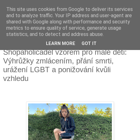
This site uses cookies from Google to deliver its services
Fakečlánky
and to analyze traffic. Your IP address and user-agent are
shared with Google along with performance and security
metrics to ensure quality of service, generate usage
Věř všemu co tady vidíš.
statistics, and to detect and address abuse.
LEARN MORE
GOT IT
neděle 16. dubna 2023
Shopaholicadel vzorem pro malé děti:
Výhrůžky zmlácením, přání smrti,
urážení LGBT a ponižování kvůli
vzhledu