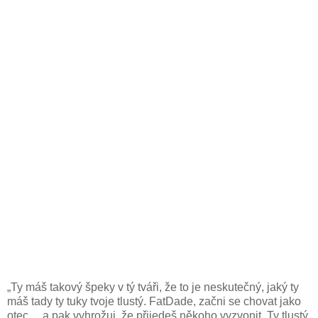
„Ty máš takový špeky v tý tváři, že to je neskutečný, jaký ty
máš tady ty tuky tvoje tlustý. FatDade, začni se chovat jako
otec… a pak vyhrožuj, že přijedeš někoho vyzvonit. Ty tlustý,