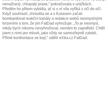
nenažraný, chlupatý prase,“ pokračovala v urážkách.
Předtím ho přitom vybídla, ať si s ní vše vyříká z očí do očí.
Když souhlasil, zhroutila se a s Kulasem začali
bombardovat reakční kanály a redakce webů nesmyslnými
tvrzeními o tom, že jim FatDad vyhrožuje. „To je nesmysl,
nikdy bych nikomu nevyhrožoval, nemám to zapotřebí. Chtěl
jsem s nimi jen mluvit, jako vždy se samozřejmě zalekli.
Přímé konfrontace se bojí,“ sdělil eXtra.cz FatDad.