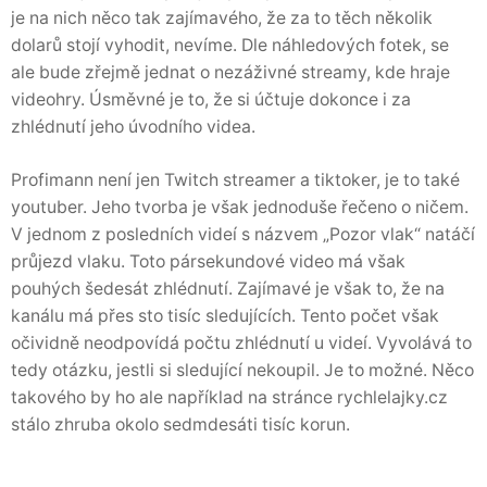
je na nich něco tak zajímavého, že za to těch několik
dolarů stojí vyhodit, nevíme. Dle náhledových fotek, se
ale bude zřejmě jednat o nezáživné streamy, kde hraje
videohry. Úsměvné je to, že si účtuje dokonce i za
zhlédnutí jeho úvodního videa.
Profimann není jen Twitch streamer a tiktoker, je to také
youtuber. Jeho tvorba je však jednoduše řečeno o ničem.
V jednom z posledních videí s názvem „Pozor vlak“ natáčí
průjezd vlaku. Toto pársekundové video má však
pouhých šedesát zhlédnutí. Zajímavé je však to, že na
kanálu má přes sto tisíc sledujících. Tento počet však
očividně neodpovídá počtu zhlédnutí u videí. Vyvolává to
tedy otázku, jestli si sledující nekoupil. Je to možné. Něco
takového by ho ale například na stránce rychlelajky.cz
stálo zhruba okolo sedmdesáti tisíc korun.