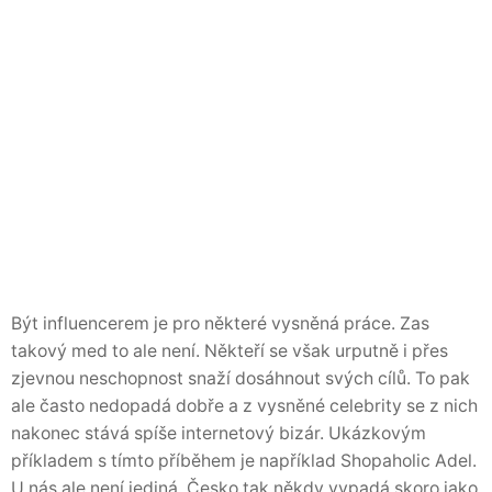
Být influencerem je pro některé vysněná práce. Zas
takový med to ale není. Někteří se však urputně i přes
zjevnou neschopnost snaží dosáhnout svých cílů. To pak
ale často nedopadá dobře a z vysněné celebrity se z nich
nakonec stává spíše internetový bizár. Ukázkovým
příkladem s tímto příběhem je například Shopaholic Adel.
U nás ale není jediná. Česko tak někdy vypadá skoro jako