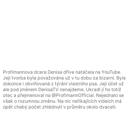
Profimannova dcera Denisa dříve natáčela na YouTube.
Její tvorba byla považována už v tu dobu za bizarní. Byla
dokonce i obviňovaná z týrání vlastního psa. Její účet už
ale pod jménem DenisaTV nenajdeme. Ukradl jí ho totiž
otec a přejmenoval na @ProfimannOfficial. Nejednalo se
však o rozumnou změnu. Na nic neříkajících videích má
opět chabý počet zhlédnutí v průměru okolo dvaceti.