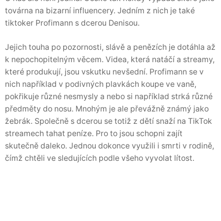
továrna na bizarní influencery. Jedním z nich je také
tiktoker Profimann s dcerou Denisou.
Jejich touha po pozornosti, slávě a penězích je dotáhla až
k nepochopitelným věcem. Videa, která natáčí a streamy,
které produkují, jsou vskutku nevšední. Profimann se v
nich například v podivných plavkách koupe ve vaně,
pokřikuje různé nesmysly a nebo si například strká různé
předměty do nosu. Mnohým je ale převážně známý jako
žebrák. Společně s dcerou se totiž z dětí snaží na TikTok
streamech tahat peníze. Pro to jsou schopni zajít
skutečně daleko. Jednou dokonce využili i smrti v rodině,
čímž chtěli ve sledujících podle všeho vyvolat lítost.