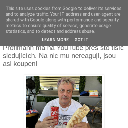
This site uses cookies from Google to deliver its services
Fakečlánky
and to analyze traffic. Your IP address and user-agent are
shared with Google along with performance and security
metrics to ensure quality of service, generate usage
Věř všemu co tady vidíš.
statistics, and to detect and address abuse.
LEARN MORE
GOT IT
neděle 4. června 2023
Profimann má na YouTube přes sto tisíc
sledujících. Na nic mu nereagují, jsou
asi koupení