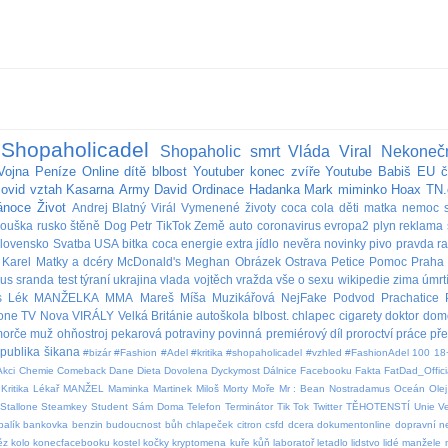
Shopaholicadel
Shopaholic
smrt
Vláda
Viral
Nekoneč
Vojna
Peníze
Online
dítě
blbost
Youtuber
konec
zvíře
Youtube
Babiš
EU
č
covid
vztah
Kasarna
Army
David
Ordinace
Hadanka
Mark
miminko
Hoax
TN.
ánoce
Život
Andrej
Blatný
Virál
Vymenené životy
coca cola
děti
matka
nemoc
rouška
rusko
štěně
Dog
Petr
TikTok
Země
auto
coronavirus
evropa2
plyn
reklama
lovensko
Svatba
USA
bitka
coca
energie
extra
jídlo
nevěra
novinky
pivo
pravda
r
Karel
Matky a dcéry
McDonald's
Meghan
Obrázek
Ostrava
Petice
Pomoc
Praha
bus
sranda
test
týraní
ukrajina
vlada
vojtěch
vražda
vše o sexu
wikipedie
zima
úmrt
s
Lék
MANŽELKA
MMA
Mareš
Míša Muzikářová
NejFake
Podvod
Prachatice
lone
TV Nova
VIRÁLY
Velká Británie
autoškola
blbost.
chlapec
cigarety
doktor
dom
orče
muž
ohňostroj
pekarová
potraviny
povinná
premiérový díl
proroctví
práce
př
publika
šikana
#bizár #Fashion #Adel #kritika #shopaholicadel #vzhled #FashionAdel
100
18
Akci
Chemie
Comeback
Dane
Dieta
Dovolena
Dyckymost
Dálnice
Facebooku
Fakta
FatDad_Offici
Kritika
Lékař
MANŽEL
Maminka
Martinek
Miloš
Morty
Moře
Mr : Bean
Nostradamus
Oceán
Olej
Stallone
Steamkey
Student
Sám Doma
Telefon
Terminátor
Tik Tok
Twitter
TĚHOTENSTÍ
Unie
V
balík
bankovka
benzin
budoucnost
bůh
chlapeček
citron
csfd
dcera
dokumentonline
dopravní 
ěz
kolo
konecfacebooku
kostel
kočky
kryptomena
kuře
kůň
laboratoř
letadlo
lidstvo
lidé
manžele