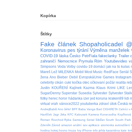
Kopírka
Štítky
Fake
článek
Shopaholicadel
@
Koronavirus
pes
týrání
Výměna manželek
COVID-19
láska
Česko
PetrFiala
fakeclanky
Trailer
zahraničí
Nemocnice
Prymula
Róm
Youtubevideo
v
Simpsons
Voda
Volby
covidu-19
domácí
jak na to
kulas
Mareš
Lež
MILENKA
Mobil
Most
Music
RedFace
Seriál
S
žena
Ano
Bieber
Debil
EvropskáUnie
Games
Instagram
celebrity
cikán
cukr
kočka
otec
očkovaní
požár
realita
re
Justin
KOUŘENÍ
Kajínek
Kazma
Klaus
Krimi
LIKE
Le
SugarDenny
Superstar
Susedia
Sylvester
Sylvester Stal
fotky
herec
horor
hádanka
izer
jed
koruna
kraken89
lidi
m
virtual
vrah
vánoce2022
youtuberka
zdraví
útok
Česká re
AndrejBabiš
Ano šéfe!
BFF
Baba Vanga
Bart
CIGARETA
Celníci v 
Havlíček
Jagr
Jirka
KFC
Kalousek
Kamera
Konecsvěta
Kopřivová
Roman
Rozchod
Ryba
Samsung
Serial
Sibiřan
South
South Park
Zdeněk
Závod
amazon
anální sex
aplikace
atomovka
autosdílení
hodina
hokej
hovno
hruza
hry
iPhone
info
jehla
karanténa
kate
kn