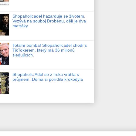
Shopaholicadel hazarduje se životem.
Vyzývá na souboj Droběnu, dělí je dva
metráky
Totální bomba! Shopaholicadel chodí s
TikTokerem, který má 36 milionů
sledujících.
Shopaholic Adél se z Irska vrátila s
průjmem. Doma si pořídila krokodýla