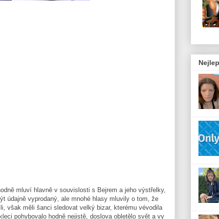
Nejlep
dně mluví hlavně v souvislosti s Bejrem a jeho výstřelky,
 být údajně vyprodaný, ale mnohé hlasy mluvily o tom, že
išli, však měli šanci sledovat velký bizar, kterému vévodila
kleci pohybovalo hodně nejistě, doslova obletělo svět a vy