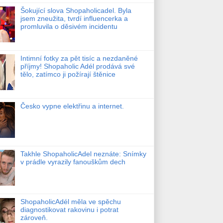
Šokující slova Shopaholicadel. Byla
jsem zneužita, tvrdí influencerka a
promluvila o děsivém incidentu
Intimní fotky za pět tisíc a nezdaněné
příjmy! Shopaholic Adél prodává své
tělo, zatímco ji požírají štěnice
Česko vypne elektřinu a internet.
Takhle ShopaholicAdel neznáte: Snímky
v prádle vyrazily fanouškům dech
ShopaholicAdél měla ve spěchu
diagnostikovat rakovinu i potrat
zároveň.