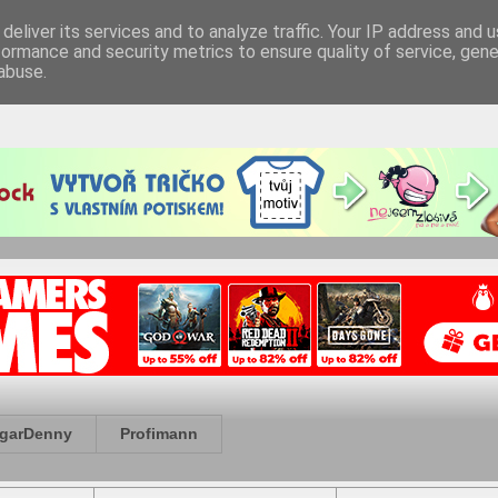
deliver its services and to analyze traffic. Your IP address and 
formance and security metrics to ensure quality of service, gen
abuse.
garDenny
Profimann