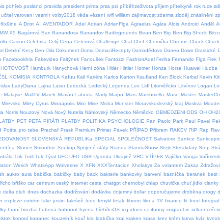
is
pohřeb
poslanci
pravidla
president
prima
prsa
psi
příběhzeživota
příjem
přítelkyně
rok
ruce
sdí
učitel
varovaní
vesmír
volby2018
věda
vězení
wifi
william
zajímavost
zdarma
zloděj
znásilnění
z
6ix9ine
A Dost
AI
AVENTADOR
Adel
Adrian
AdrianFiga
Agraelus
Agáta
Alois
Android
Anděl
A
MW X5
Bagárová
Ban
Barrandosv
Barrandov
Battlegrounds
Bean
Ben
Big Ben
Big Shock
Bitco
illo
Casino
Celebrita
Celý
Cena
Ceterová
Challenge
Chat
Chef
Chemička
Chrome
Chuck
Chuck 
ol
Debilní Kecy
Den
Dila
Dokument
Doma
DomaciRecepty
Domodědovo
Doneo
Down
Drastické
p
Facebookhra
Fakevideo
Faltýnek
Fanoušek
Fantozzi
FashionAdel
Feriha
Fernando
Figa
Flek
HOTOVOSŤ
Hamburk
Hanychová
Herní zóna
Hitler
Hittler
Homer
Honza
Horse
Huawei
Hudba
ČSL
KOMISIA
KONTROLA
Kafuu
Kali
Kariéra
Karlos
Karton
Kaufland
Ken Block
Kerbal
Kevin
Ki
islav
LadyDiana
Lajna
Laser
Ledecká
Ledecký
Legenda
Lev
Lidl
Litoměřicko
Litvínov
Logan
Lo
e
Malajsie
MallTV
Marek
Marián Labuda
Marly
Marpo
Mars
Marshmello
Maso
Master
MasterCh
Milevsko
Miley Cyrus
Minnapolis
Miro
Mise
Misha
Monster
Moravskoslezský kraj
Moskva
Moude
ia
Norris
Nouzový
Nová
Nový
Nutella
Náhlovský
Německo
Něměcko
OBMEDZENI
ODS
OH
OH2
LATBY
PET
PETA
PIRÁTI
PLATBY
POLITIKA
PSYCHOLOGIE
Pan
Paolo
Park
Paul
Pavel
Pe
d
Pošta pro tebe
Prachař
Prask
Premium
Primat
Pávek
PŘÍPAD
Příbram
RAKEV
RIP
Rap
Rav
EDOVANOST
SLOVENSKÁ REPUBLIKa
SPECIAL
SPOLEČNOST
Salvatore
Sankce
Sankcepro
lentína
Slunce
Smoothie
Soukup
Spojené státy
Standa
StandaShow
Stejk
Sterakdary
Stop
Str
strála
Trik
Troll
Tuk
Týral
UFC
UFO
USB
Uganda
Ukrajině
VRC
VTÍPEK
Vajíčko
Vanga
Vařímes
atson
Werich
WhatsApp
Wolverine
X
XFN
XXXTentacion
Xholakys
Za volantem
Zakaz
Zdražov
sh
aukro
auta
babička
babičky
baby
back
bakterie
bankovky
barvení
basníčka
beranek
best
řicho
bříško
cat
centrum
ceský internet
cesta
chatgpt
chernobyl
chlap
chuvička
chuť.jídlo
clanky
k
delta
dluh
dnes
dochazka
dodržování
dodávka
dojemný
dollar
doporučujeme
droběna
drogy
d
er
exploze
extrém
fake justin
falešně
feed
fenykl
fetak
fibrom
film a TV
finance
fit
food
fotograf
lky
hraní
hrozba
hubena
hubnout
hyena
hřebík
iOS
icq
idnes.cz
ifunny
imigrant
in
influenceři
i
iktok
konopí
kopanec
kouzelník
kouř
kra
krabička
kraj
kraken
krasa
krev
krém
kurva
kvíz
kynol