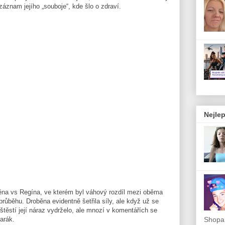
áznam jejího „souboje“, kde šlo o zdraví.
Nejlep
ěna vs Regína, ve kterém byl váhový rozdíl mezi oběma
růběhu. Droběna evidentně šetřila síly, ale když už se
štěstí její náraz vydrželo, ale mnozí v komentářích se
Shopah
tarák.