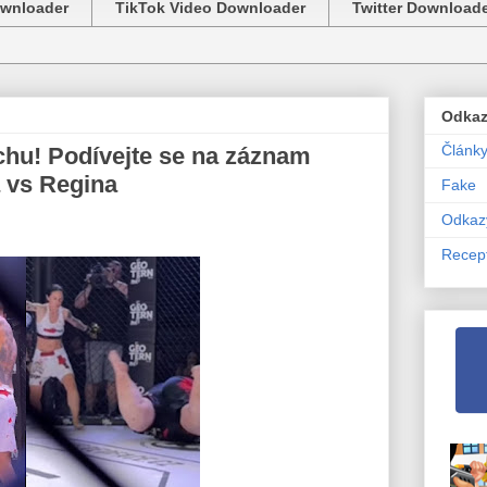
ownloader
TikTok Video Downloader
Twitter Download
Odka
Článk
uchu! Podívejte se na záznam
 vs Regina
Fake
Odkaz
Recep