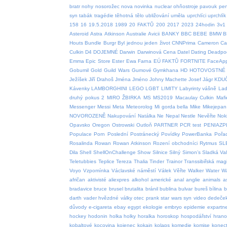
bratr
nohy
nosorožec
nova
novinka
nuclear
ohňostroje
pavouk
pen
syn
tabák
tragédie
těhotná
tělo
ubližování
uměla
uprchlíci
uprchlík
158
16
19.5.2018
1989
20 FAKTŮ
200
2017
2023
24hodin
3v1
Asteroid
Astra
Atkinson
Australie
Avicii
BANKY
BBC
BEBE
BMW
B
Houts
Bundle
Burgr
Byl jednou jeden život
CNNPrima
Cameron
Car
Culkin
D4
DOJEMNÉ
Darwin
Darwinová Cena
Datel
Dating
Deadpo
Emma
Epic Store
Ester
Ewa Farna
EÚ
FAKTŮ
FORTNITE
FaceAp
Gobumil
Gold
Guild Wars
Gumové
Gymkhana
HD
HOTOVOSTNÉ
Ježíšek
Jiří Drahoš
Jména
Jméno
Johny Machette
Josef
Jágr
KDU
Kávenky
LAMBORGHINI
LEGO
LGBT
LIMITY
Labyrinty vášně
Lad
druhý pokus 2
MIRO ŽBIRKA
MS
MS2019
Macaulay Culkin
Mafi
Messenger
Messi
Meta
Meteorolog
Mi gorda bella
Mike
Mikejepan
NOVOROZENĚ
Nakupování
Natálka
Ne
Nepal
Nestle
Nevěřte
Nok
Opavsko
Oregon
Ostrowski
Outloň
PARTNER
PCR test
PENIAZP
Populace
Porn
Poslední
Postránecký
Povídky
PowerBanka
Pořa
Rosalinda
Rowan
Rowan Atkinson
Rození obchodníci
Rytmus
SL
Dila
Shell
ShellOnChallenge
Show
Silnice
Silný
Simon’s
Sladká Va
Teletubbies
Teplice
Tereza
Thalia
Tinder
Trainor
Transsibiřská magi
Voyo
Vzpomínka
Václavské náměstí
Válek
Věřte
Walker
Water
W
afričan
aktivisté
aliexpres
alkohol
americké
anal
anglie
animals
a
bradavice
bruce
brusel
brutalita
bránil
bublina
bulvar
bureš
bílina
b
darth vader hvězdné války otec prank star wars syn video
dedeče
důvody
e-cigareta
ebay
egypt
ekologie
embryo
epidemie
expartn
hockey
hodonin
holka
holky
horalka
horoskop
hospodářství
hrano
kobaltové
kocovina
kojenec
kokain
kolaps
komedie
komise
konect