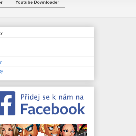
er
Youtube Downloader
zy
y
y
ty