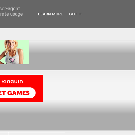
user-agent
erate usage
LEARN MORE
GOT IT