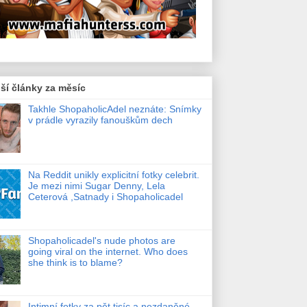
ší články za měsíc
Takhle ShopaholicAdel neznáte: Snímky
v prádle vyrazily fanouškům dech
Na Reddit unikly explicitní fotky celebrit.
Je mezi nimi Sugar Denny, Lela
Ceterová ,Satnady i Shopaholicadel
Shopaholicadel's nude photos are
going viral on the internet. Who does
she think is to blame?
Intimní fotky za pět tisíc a nezdaněné