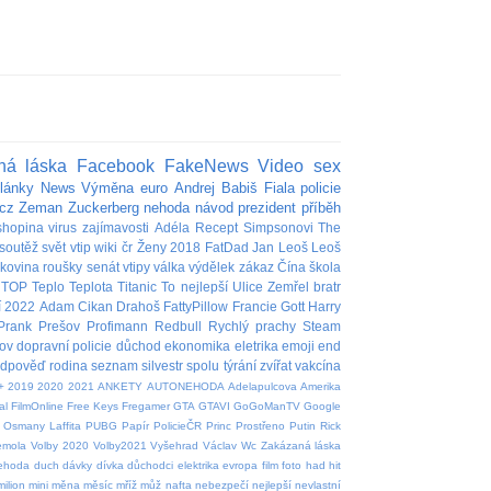
ná láska
Facebook
FakeNews
Video
sex
lánky
News
Výměna
euro
Andrej Babiš
Fiala
policie
cz
Zeman
Zuckerberg
nehoda
návod
prezident
příběh
shopina
virus
zajímavosti
Adéla
Recept
Simpsonovi
The
soutěž
svět
vtip
wiki
čr
Ženy
2018
FatDad
Jan
Leoš
Leoš
akovina
roušky
senát
vtipy
válka
výdělek
zákaz
Čína
škola
TOP
Teplo
Teplota
Titanic
To nejlepší
Ulice
Zemřel
bratr
í
2022
Adam
Cikan
Drahoš
FattyPillow
Francie
Gott
Harry
Prank
Prešov
Profimann
Redbull
Rychlý prachy
Steam
ov
dopravní policie
důchod
ekonomika
eletrika
emoji
end
edpověď
rodina
seznam
silvestr
spolu
týrání zvířat
vakcína
+
2019
2020
2021
ANKETY
AUTONEHODA
Adelapulcova
Amerika
al
FilmOnline
Free Keys
Fregamer
GTA
GTAVI
GoGoManTV
Google
Osmany Laffita
PUBG
Papír
PolicieČR
Princ
Prostřeno
Putin
Rick
emola
Volby 2020
Volby2021
Vyšehrad
Václav
Wc
Zakázaná láska
nehoda
duch
dávky
dívka
důchodci
elektrika
evropa
film
foto
had
hit
milion
mini
měna
měsíc
mříž
můž
nafta
nebezpečí
nejlepší
nevlastní