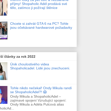
příjmy! Shopaholic Adél prodává své
tělo, zatímco ji požírají štěnice
Chcete si zahrát GTA 6 na PC? Tohle
jsou očekávané hardwarové požadavky
ší články za rok 2022
Únik choulostivého videa
Shopaholicadel. Lidé jsou znechuceni.
Tohle nikdo nečekal! Ondy Mikula randí
se ShopaholicAdel?! 😱
Ondy Mikula a ShopaholicAdel –
zajímavé spojení Vzrušující spojení:
Ondy Mikula a Adéla Pulcová alias
olicAd...