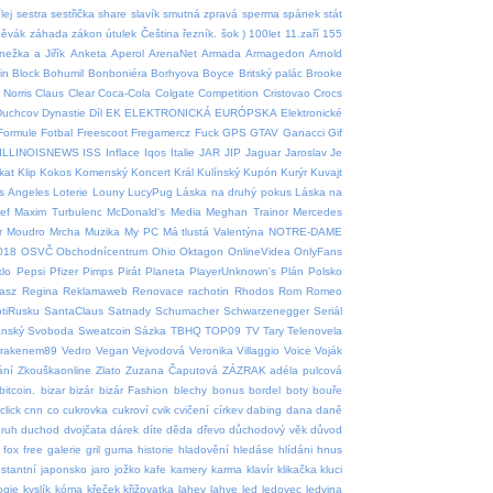
lej
sestra
sestřička
share
slavík
smutná zpravá
sperma
spánek
stát
pěvák
záhada
zákon
útulek
Čeština
řezník.
šok
)
100let
11.zaří
155
nežka a Jiřík
Anketa
Aperol
ArenaNet
Armada
Armagedon
Arnold
in
Block
Bohumil
Bonboniéra
Borhyova
Boyce
Britský palác
Brooke
Norris
Claus
Clear
Coca-Cola
Colgate
Competition
Cristovao
Crocs
Duchcov
Dynastie
Díl
EK
ELEKTRONICKÁ
EURÓPSKA
Elektronické
Formule
Fotbal
Freescoot
Fregamercz
Fuck
GPS
GTAV
Ganacci
Gif
ILLINOISNEWS
ISS
Inflace
Iqos
Italie
JAR
JIP
Jaguar
Jaroslav
Je
tkat
Klip
Kokos
Komenský
Koncert
Král
Kulínský
Kupón
Kurýr
Kuvajt
s Angeles
Loterie
Louny
LucyPug
Láska na druhý pokus
Láska na
ef
Maxim Turbulenc
McDonald‘s
Media
Meghan Trainor
Mercedes
r
Moudro
Mrcha
Muzika
My PC
Má tlustá Valentýna
NOTRE-DAME
018
OSVČ
Obchodnícentrum
Ohio
Oktagon
OnlineVidea
OnlyFans
klo
Pepsi
Pfizer
Pimps
Pirát
Planeta
PlayerUnknown's
Plán
Polsko
asz
Regina
Reklamaweb
Renovace rachotin
Rhodos
Rom
Romeo
tiRusku
SantaClaus
Satnady
Schumacher
Schwarzenegger
Seriál
ánský
Svoboda
Sweatcoin
Sázka
TBHQ
TOP09
TV
Tary
Telenovela
krakenem89
Vedro
Vegan
Vejvodová
Veronika
Villaggio
Voice
Voják
ání
Zkouškaonline
Zlato
Zuzana Čaputová
ZÁZRAK
adéla pulcová
bitcoin.
bizar
bizár
bizár Fashion
blechy
bonus
bordel
boty
bouře
click
cnn
co
cukrovka
cukroví
cvik
cvičení
církev
dabing
dana
daně
ruh
duchod
dvojčata
dárek
díte
děda
dřevo
důchodový věk
důvod
fox
free
galerie
gril
guma
historie
hladovění
hledáse
hlídáni
hnus
nstantní
japonsko
jaro
jožko
kafe
kamery
karma
klavír
klikačka
kluci
ogie
kyslík
kóma
křeček
křižovatka
lahev
lahve
led
ledovec
ledvina