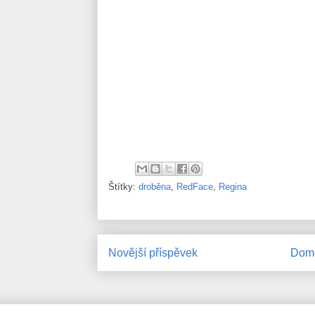
Štítky:
droběna
,
RedFace
,
Regina
Novější příspěvek
Domo