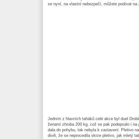
se nyní, na vlastní nebezpečí, můžete podívat na z
Jedním z hlavních taháků celé akce byl duel Drob
ženami zhruba 200 kg, což se pak podepsalo i na p
dala do pohybu, tak nebyla k zastavení. Pletivo na
divili, že se neprocedila skrze pletivo, jak mletý ta