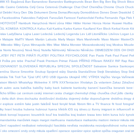
MW X5
Bagárová
Ban
Barrandosv
Barrandov
Battlegrounds
Bean
Ben
Big Ben
Big Shock
Bitco
illo
Casino
Celebrita
Celý
Cena
Ceterová
Challenge
Chat
Chef
Chemička
Chrome
Chuck
Chuck 
ol
Debilní Kecy
Den
Dila
Dokument
Doma
DomaciRecepty
Domodědovo
Doneo
Down
Drastické
p
Facebookhra
Fakevideo
Faltýnek
Fanoušek
Fantozzi
FashionAdel
Feriha
Fernando
Figa
Flek
HOTOVOSŤ
Hamburk
Hanychová
Herní zóna
Hitler
Hittler
Homer
Honza
Horse
Huawei
Hudba
ČSL
KOMISIA
KONTROLA
Kafuu
Kali
Kariéra
Karlos
Karton
Kaufland
Ken Block
Kerbal
Kevin
Ki
islav
LadyDiana
Lajna
Laser
Ledecká
Ledecký
Legenda
Lev
Lidl
Litoměřicko
Litvínov
Logan
Lo
e
Malajsie
MallTV
Marek
Marián Labuda
Marly
Marpo
Mars
Marshmello
Maso
Master
MasterCh
Milevsko
Miley Cyrus
Minnapolis
Miro
Mise
Misha
Monster
Moravskoslezský kraj
Moskva
Moude
ia
Norris
Nouzový
Nová
Nový
Nutella
Náhlovský
Německo
Něměcko
OBMEDZENI
ODS
OH
OH2
LATBY
PET
PETA
PIRÁTI
PLATBY
POLITIKA
PSYCHOLOGIE
Pan
Paolo
Park
Paul
Pavel
Pe
d
Pošta pro tebe
Prachař
Prask
Premium
Primat
Pávek
PŘÍPAD
Příbram
RAKEV
RIP
Rap
Rav
EDOVANOST
SLOVENSKÁ REPUBLIKa
SPECIAL
SPOLEČNOST
Salvatore
Sankce
Sankcepro
lentína
Slunce
Smoothie
Soukup
Spojené státy
Standa
StandaShow
Stejk
Sterakdary
Stop
Str
strála
Trik
Troll
Tuk
Týral
UFC
UFO
USB
Uganda
Ukrajině
VRC
VTÍPEK
Vajíčko
Vanga
Vařímes
atson
Werich
WhatsApp
Wolverine
X
XFN
XXXTentacion
Xholakys
Za volantem
Zakaz
Zdražov
sh
aukro
auta
babička
babičky
baby
back
bakterie
bankovky
barvení
basníčka
beranek
best
řicho
bříško
cat
centrum
ceský internet
cesta
chatgpt
chernobyl
chlap
chuvička
chuť.jídlo
clanky
k
delta
dluh
dnes
dochazka
dodržování
dodávka
dojemný
dollar
doporučujeme
droběna
drogy
d
er
exploze
extrém
fake justin
falešně
feed
fenykl
fetak
fibrom
film a TV
finance
fit
food
fotograf
lky
hraní
hrozba
hubena
hubnout
hyena
hřebík
iOS
icq
idnes.cz
ifunny
imigrant
in
influenceři
i
iktok
konopí
kopanec
kouzelník
kouř
kra
krabička
kraj
kraken
krasa
krev
krém
kurva
kvíz
kynol
mandarinka
manželek
maps
margot
marihuana
masturbace
matkaroku
mattoni
meteor
mikula
mil
žení
napadení
nedbalost
nekrotizující fasciitida
nevěsta
neziskovka
nezodpovědnost
noha
not
í
oko
omezení
ondy
ondy mikula
opatření
operace
operátor
opice
opilost
opička
oragutan
oral
or