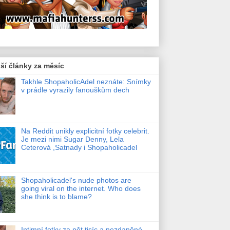
ší články za měsíc
Takhle ShopaholicAdel neznáte: Snímky
v prádle vyrazily fanouškům dech
Na Reddit unikly explicitní fotky celebrit.
Je mezi nimi Sugar Denny, Lela
Ceterová ,Satnady i Shopaholicadel
Shopaholicadel's nude photos are
going viral on the internet. Who does
she think is to blame?
Intimní fotky za pět tisíc a nezdaněné