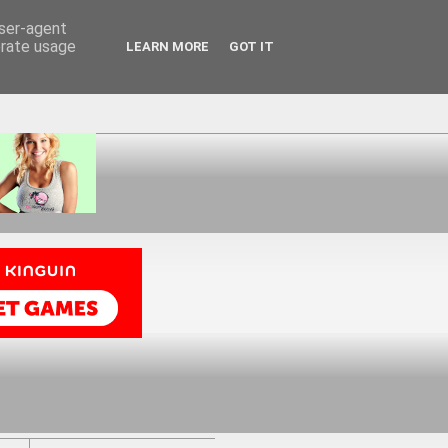
user-agent
erate usage
LEARN MORE
GOT IT