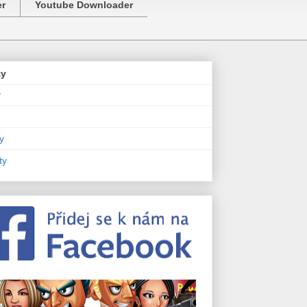
er
Youtube Downloader
zy
y
y
ty