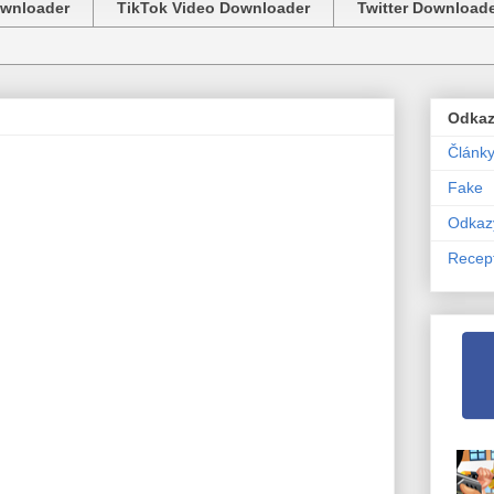
ownloader
TikTok Video Downloader
Twitter Download
Odka
Článk
Fake
Odkaz
Recep