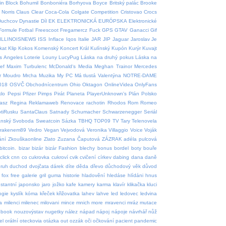
in
Block
Bohumil
Bonboniéra
Borhyova
Boyce
Britský palác
Brooke
Norris
Claus
Clear
Coca-Cola
Colgate
Competition
Cristovao
Crocs
Duchcov
Dynastie
Díl
EK
ELEKTRONICKÁ
EURÓPSKA
Elektronické
Formule
Fotbal
Freescoot
Fregamercz
Fuck
GPS
GTAV
Ganacci
Gif
ILLINOISNEWS
ISS
Inflace
Iqos
Italie
JAR
JIP
Jaguar
Jaroslav
Je
tkat
Klip
Kokos
Komenský
Koncert
Král
Kulínský
Kupón
Kurýr
Kuvajt
s Angeles
Loterie
Louny
LucyPug
Láska na druhý pokus
Láska na
ef
Maxim Turbulenc
McDonald‘s
Media
Meghan Trainor
Mercedes
r
Moudro
Mrcha
Muzika
My PC
Má tlustá Valentýna
NOTRE-DAME
018
OSVČ
Obchodnícentrum
Ohio
Oktagon
OnlineVidea
OnlyFans
klo
Pepsi
Pfizer
Pimps
Pirát
Planeta
PlayerUnknown's
Plán
Polsko
asz
Regina
Reklamaweb
Renovace rachotin
Rhodos
Rom
Romeo
tiRusku
SantaClaus
Satnady
Schumacher
Schwarzenegger
Seriál
ánský
Svoboda
Sweatcoin
Sázka
TBHQ
TOP09
TV
Tary
Telenovela
krakenem89
Vedro
Vegan
Vejvodová
Veronika
Villaggio
Voice
Voják
ání
Zkouškaonline
Zlato
Zuzana Čaputová
ZÁZRAK
adéla pulcová
bitcoin.
bizar
bizár
bizár Fashion
blechy
bonus
bordel
boty
bouře
click
cnn
co
cukrovka
cukroví
cvik
cvičení
církev
dabing
dana
daně
ruh
duchod
dvojčata
dárek
díte
děda
dřevo
důchodový věk
důvod
fox
free
galerie
gril
guma
historie
hladovění
hledáse
hlídáni
hnus
nstantní
japonsko
jaro
jožko
kafe
kamery
karma
klavír
klikačka
kluci
ogie
kyslík
kóma
křeček
křižovatka
lahev
lahve
led
ledovec
ledvina
a
milenci
milenec
milovani
mince
mnich
more
mravenci
mráz
mutace
ebook
nouzovýstav
nugetky
nález
nápad
nápoj
nápoje
návrhář
nůž
el
orální
oteckovia
otázka
out
ozzák
oči
očkování
pacient
pandemic