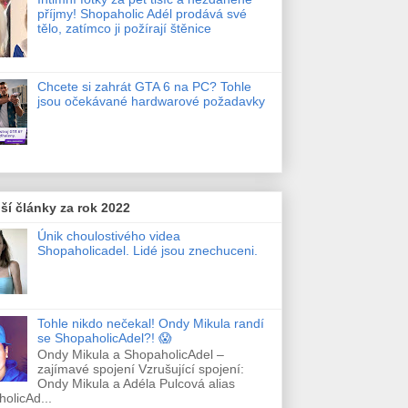
příjmy! Shopaholic Adél prodává své
tělo, zatímco ji požírají štěnice
Chcete si zahrát GTA 6 na PC? Tohle
jsou očekávané hardwarové požadavky
ší články za rok 2022
Únik choulostivého videa
Shopaholicadel. Lidé jsou znechuceni.
Tohle nikdo nečekal! Ondy Mikula randí
se ShopaholicAdel?! 😱
Ondy Mikula a ShopaholicAdel –
zajímavé spojení Vzrušující spojení:
Ondy Mikula a Adéla Pulcová alias
olicAd...