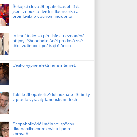
Šokující slova Shopaholicadel. Byla
jsem zneužita, tvrdí influencerka a
promluvila o děsivém incidentu
Intimní fotky za pět tisíc a nezdaněné
příjmy! Shopaholic Adél prodává své
tělo, zatímco ji požírají štěnice
Česko vypne elektřinu a internet.
Takhle ShopaholicAdel neznáte: Snímky
v prádle vyrazily fanouškům dech
ShopaholicAdél měla ve spěchu
diagnostikovat rakovinu i potrat
zároveň.