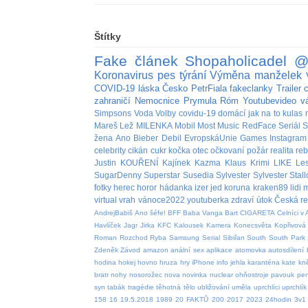
Štítky
Fake
článek
Shopaholicadel
@
Koronavirus
pes
týrání
Výměna manželek
COVID-19
láska
Česko
PetrFiala
fakeclanky
Trailer
zahraničí
Nemocnice
Prymula
Róm
Youtubevideo
v
Simpsons
Voda
Volby
covidu-19
domácí
jak na to
kulas
Mareš
Lež
MILENKA
Mobil
Most
Music
RedFace
Seriál
S
žena
Ano
Bieber
Debil
EvropskáUnie
Games
Instagram
celebrity
cikán
cukr
kočka
otec
očkovaní
požár
realita
re
Justin
KOUŘENÍ
Kajínek
Kazma
Klaus
Krimi
LIKE
Le
SugarDenny
Superstar
Susedia
Sylvester
Sylvester Stal
fotky
herec
horor
hádanka
izer
jed
koruna
kraken89
lidi
m
virtual
vrah
vánoce2022
youtuberka
zdraví
útok
Česká re
AndrejBabiš
Ano šéfe!
BFF
Baba Vanga
Bart
CIGARETA
Celníci v 
Havlíček
Jagr
Jirka
KFC
Kalousek
Kamera
Konecsvěta
Kopřivová
Roman
Rozchod
Ryba
Samsung
Serial
Sibiřan
South
South Park
Zdeněk
Závod
amazon
anální sex
aplikace
atomovka
autosdílení
hodina
hokej
hovno
hruza
hry
iPhone
info
jehla
karanténa
kate
kn
bratr
nohy
nosorožec
nova
novinka
nuclear
ohňostroje
pavouk
pen
syn
tabák
tragédie
těhotná
tělo
ubližování
uměla
uprchlíci
uprchlík
158
16
19.5.2018
1989
20 FAKTŮ
200
2017
2023
24hodin
3v1