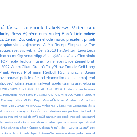
ná láska
Facebook
FakeNews
Video
sex
lánky
News
Výměna
euro
Andrej Babiš
Fiala
policie
cz
Zeman
Zuckerberg
nehoda
návod
prezident
příběh
shopina
virus
zajímavosti
Adéla
Recept
Simpsonovi
The
soutěž
svět
vtip
wiki
čr
Ženy
2018
FatDad
Jan
Leoš
Leoš
akovina
roušky
senát
vtipy
válka
výdělek
zákaz
Čína
škola
TOP
Teplo
Teplota
Titanic
To nejlepší
Ulice
Zemřel
bratr
í
2022
Adam
Cikan
Drahoš
FattyPillow
Francie
Gott
Harry
Prank
Prešov
Profimann
Redbull
Rychlý prachy
Steam
ov
dopravní policie
důchod
ekonomika
eletrika
emoji
end
edpověď
rodina
seznam
silvestr
spolu
týrání zvířat
vakcína
+
2019
2020
2021
ANKETY
AUTONEHODA
Adelapulcova
Amerika
al
FilmOnline
Free Keys
Fregamer
GTA
GTAVI
GoGoManTV
Google
Osmany Laffita
PUBG
Papír
PolicieČR
Princ
Prostřeno
Putin
Rick
emola
Volby 2020
Volby2021
Vyšehrad
Václav
Wc
Zakázaná láska
nehoda
duch
dávky
dívka
důchodci
elektrika
evropa
film
foto
had
hit
milion
mini
měna
měsíc
mříž
můž
nafta
nebezpečí
nejlepší
nevlastní
lej
sestra
sestřička
share
slavík
smutná zpravá
sperma
spánek
stát
pěvák
záhada
zákon
útulek
Čeština
řezník.
šok
)
100let
11.zaří
155
nežka a Jiřík
Anketa
Aperol
ArenaNet
Armada
Armagedon
Arnold