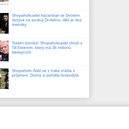
Shopaholicadel hazarduje se životem.
Vyzývá na souboj Droběnu, dělí je dva
metráky
Totální bomba! Shopaholicadel chodí s
TikTokerem, který má 36 milionů
sledujících.
Shopaholic Adél se z Irska vrátila s
průjmem. Doma si pořídila krokodýla