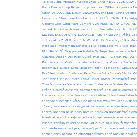
Asteroid
Astra
Atkinson
Australie
Avicii
BANKY
BBC
BEBE
BMW
B
Houts
Bundle
Burgr
Byl jednou jeden život
CNNPrima
Cameron
Car
Culkin
D4
DOJEMNÉ
Darwin
Darwinová Cena
Datel
Dating
Deadpo
Emma
Epic Store
Ester
Ewa Farna
EÚ
FAKTŮ
FORTNITE
FaceAp
Gobumil
Gold
Guild Wars
Gumové
Gymkhana
HD
HOTOVOSTNÉ
Ježíšek
Jiří Drahoš
Jména
Jméno
Johny Machette
Josef
Jágr
KDU
Kávenky
LAMBORGHINI
LEGO
LGBT
LIMITY
Labyrinty vášně
Lad
druhý pokus 2
MIRO ŽBIRKA
MS
MS2019
Macaulay Culkin
Mafi
Messenger
Messi
Meta
Meteorolog
Mi gorda bella
Mike
Mikejepan
NOVOROZENĚ
Nakupování
Natálka
Ne
Nepal
Nestle
Nevěřte
Nok
Opavsko
Oregon
Ostrowski
Outloň
PARTNER
PCR test
PENIAZP
Populace
Porn
Poslední
Postránecký
Povídky
PowerBanka
Pořa
Rosalinda
Rowan
Rowan Atkinson
Rození obchodníci
Rytmus
SL
Dila
Shell
ShellOnChallenge
Show
Silnice
Silný
Simon’s
Sladká Va
Teletubbies
Teplice
Tereza
Thalia
Tinder
Trainor
Transsibiřská magi
Voyo
Vzpomínka
Václavské náměstí
Válek
Věřte
Walker
Water
W
afričan
aktivisté
aliexpres
alkohol
americké
anal
anglie
animals
a
bradavice
bruce
brusel
brutalita
bránil
bublina
bulvar
bureš
bílina
b
darth vader hvězdné války otec prank star wars syn video
dedeče
důvody
e-cigareta
ebay
egypt
ekologie
embryo
epidemie
expartn
hockey
hodonin
holka
holky
horalka
horoskop
hospodářství
hrano
kobaltové
kocovina
kojenec
kokain
kolaps
komedie
komise
konect
lekačka
lesbička
let
licence
losos
loď
ložnice
látka
léky
lži
manažer
muži
mzda
máme rádi psy
máslo
můj profil
na
nadace
nahota
naka
obchod
objev
odchod do důchodu
odřeniny
oheň
oholena
ohrožen