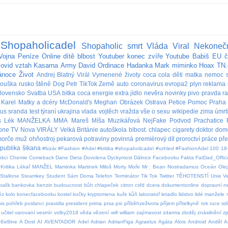
Shopaholicadel
Shopaholic
smrt
Vláda
Viral
Nekoneč
Vojna
Peníze
Online
dítě
blbost
Youtuber
konec
zvíře
Youtube
Babiš
EU
č
covid
vztah
Kasarna
Army
David
Ordinace
Hadanka
Mark
miminko
Hoax
TN.
ánoce
Život
Andrej
Blatný
Virál
Vymenené životy
coca cola
děti
matka
nemoc
rouška
rusko
štěně
Dog
Petr
TikTok
Země
auto
coronavirus
evropa2
plyn
reklama
lovensko
Svatba
USA
bitka
coca
energie
extra
jídlo
nevěra
novinky
pivo
pravda
r
Karel
Matky a dcéry
McDonald's
Meghan
Obrázek
Ostrava
Petice
Pomoc
Praha
bus
sranda
test
týraní
ukrajina
vlada
vojtěch
vražda
vše o sexu
wikipedie
zima
úmrt
s
Lék
MANŽELKA
MMA
Mareš
Míša Muzikářová
NejFake
Podvod
Prachatice
lone
TV Nova
VIRÁLY
Velká Británie
autoškola
blbost.
chlapec
cigarety
doktor
dom
orče
muž
ohňostroj
pekarová
potraviny
povinná
premiérový díl
proroctví
práce
př
publika
šikana
#bizár #Fashion #Adel #kritika #shopaholicadel #vzhled #FashionAdel
100
18
Akci
Chemie
Comeback
Dane
Dieta
Dovolena
Dyckymost
Dálnice
Facebooku
Fakta
FatDad_Offici
Kritika
Lékař
MANŽEL
Maminka
Martinek
Miloš
Morty
Moře
Mr : Bean
Nostradamus
Oceán
Olej
Stallone
Steamkey
Student
Sám Doma
Telefon
Terminátor
Tik Tok
Twitter
TĚHOTENSTÍ
Unie
V
balík
bankovka
benzin
budoucnost
bůh
chlapeček
citron
csfd
dcera
dokumentonline
dopravní 
ěz
kolo
konecfacebooku
kostel
kočky
kryptomena
kuře
kůň
laboratoř
letadlo
lidstvo
lidé
manžele
is
pohřeb
poslanci
pravidla
president
prima
prsa
psi
příběhzeživota
příjem
přítelkyně
rok
ruce
sdí
učitel
varovaní
vesmír
volby2018
věda
vězení
wifi
william
zajímavost
zdarma
zloděj
znásilnění
z
6ix9ine
A Dost
AI
AVENTADOR
Adel
Adrian
AdrianFiga
Agraelus
Agáta
Alois
Android
Anděl
A