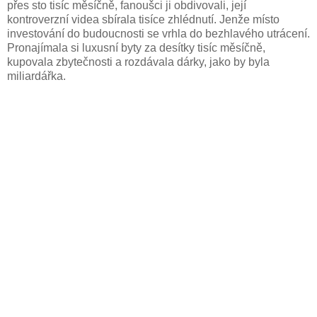
přes sto tisíc měsíčně, fanoušci ji obdivovali, její
kontroverzní videa sbírala tisíce zhlédnutí. Jenže místo
investování do budoucnosti se vrhla do bezhlavého utrácení.
Pronajímala si luxusní byty za desítky tisíc měsíčně,
kupovala zbytečnosti a rozdávala dárky, jako by byla
miliardářka.