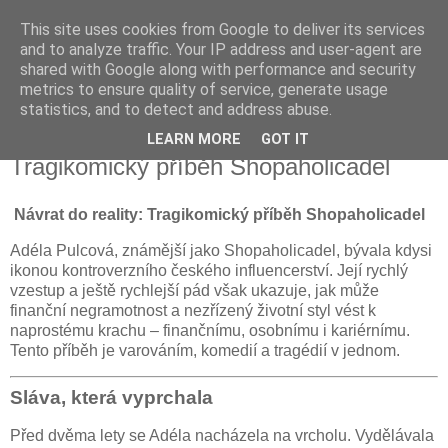
This site uses cookies from Google to deliver its services
Fakečlánky
and to analyze traffic. Your IP address and user-agent are
shared with Google along with performance and security
metrics to ensure quality of service, generate usage
Věř všemu co tady vidíš.
statistics, and to detect and address abuse.
LEARN MORE
GOT IT
čtvrtek 12. prosince 2024
Tragikomický příběh Shopaholicadel
Návrat do reality: Tragikomický příběh Shopaholicadel
Adéla Pulcová, známější jako Shopaholicadel, bývala kdysi
ikonou kontroverzního českého influencerství. Její rychlý
vzestup a ještě rychlejší pád však ukazuje, jak může
finanční negramotnost a nezřízený životní styl vést k
naprostému krachu – finančnímu, osobnímu i kariérnímu.
Tento příběh je varováním, komedií a tragédií v jednom.
Sláva, která vyprchala
Před dvěma lety se Adéla nacházela na vrcholu. Vydělávala