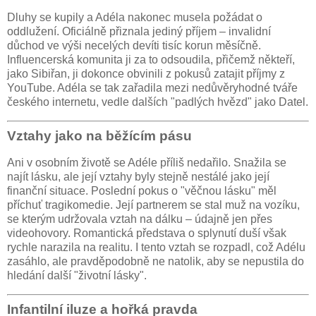
Dluhy se kupily a Adéla nakonec musela požádat o
oddlužení. Oficiálně přiznala jediný příjem – invalidní
důchod ve výši necelých devíti tisíc korun měsíčně.
Influencerská komunita ji za to odsoudila, přičemž někteří,
jako Sibiřan, ji dokonce obvinili z pokusů zatajit příjmy z
YouTube. Adéla se tak zařadila mezi nedůvěryhodné tváře
českého internetu, vedle dalších "padlých hvězd" jako Datel.
Vztahy jako na běžícím pásu
Ani v osobním životě se Adéle příliš nedařilo. Snažila se
najít lásku, ale její vztahy byly stejně nestálé jako její
finanční situace. Poslední pokus o "věčnou lásku" měl
příchuť tragikomedie. Její partnerem se stal muž na vozíku,
se kterým udržovala vztah na dálku – údajně jen přes
videohovory. Romantická představa o splynutí duší však
rychle narazila na realitu. I tento vztah se rozpadl, což Adélu
zasáhlo, ale pravděpodobně ne natolik, aby se nepustila do
hledání další "životní lásky".
Infantilní iluze a hořká pravda