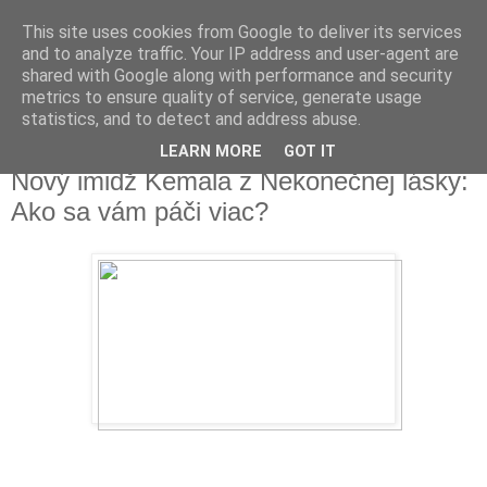
This site uses cookies from Google to deliver its services
Fakečlánky
and to analyze traffic. Your IP address and user-agent are
shared with Google along with performance and security
metrics to ensure quality of service, generate usage
Věř všemu co tady vidíš.
statistics, and to detect and address abuse.
LEARN MORE
GOT IT
úterý 19. prosince 2017
Nový imidž Kemala z Nekonečnej lásky:
Ako sa vám páči viac?