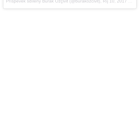
Příspěvek sdílený Burak Özçivit (@burakozcivit)
,
Říj 10, 2017 v 8:47 PDT