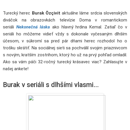
Turecký herec
Burak Özçivit
aktuálne láme srdcia slovenských
diváčok na obrazovkách televízie Doma v romantickom
seriáli
Nekonečná láska
ako hlavný hrdina Kemal. Zatiaľ čo v
seriáli ho môžeme vidieť vždy s dokonale vyčesaným dlhším
účesom, v súkromí sa pred pár dňami herec rozhodol ho o
trošku skrátiť. Na sociálnej sieti sa pochválil svojim priaznivcom
s novým, kratším zostrihom, ktorý ho už na prvý pohľad omladil.
Ako sa vám páči 32-ročný turecký krásavec viac? Zahlasujte v
našej ankete!
Burak v seriáli s dlhšími vlasmi...