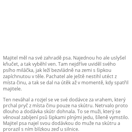
Majitel měl na své zahradě psa. Najednou ho ale uslyšel
kňučet, a tak vyběhl ven. Tam nejdříve uviděl svého
psího miláčka, jak leží bezvládně na zemi s šipkou
zapíchnutou v těle. Pachatel ale ještě nestihl utéct z
místa činu, a tak se dal na útěk až v momentě, kdy spatřil
majitele.
Ten neváhal a rozjel se ve své dodávce za vrahem, který
prchal pryč z místa činu pouze na skútru. Netrvalo proto
dlouho a dodávka skútr dohnala. To se muži, který se
věnoval zabíjení psů šipkami plnými jedu, šíleně vymstilo.
Majitel psa najel svou dodávkou do muže na skútru a
prorazil s ním blízkou zeď u silnice.