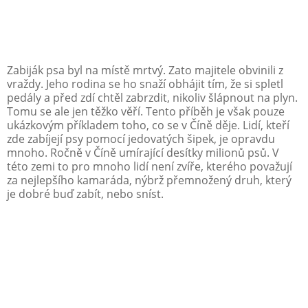
Zabiják psa byl na místě mrtvý. Zato majitele obvinili z
vraždy. Jeho rodina se ho snaží obhájit tím, že si spletl
pedály a před zdí chtěl zabrzdit, nikoliv šlápnout na plyn.
Tomu se ale jen těžko věří. Tento příběh je však pouze
ukázkovým příkladem toho, co se v Číně děje. Lidí, kteří
zde zabíjejí psy pomocí jedovatých šipek, je opravdu
mnoho. Ročně v Číně umírající desítky milionů psů. V
této zemi to pro mnoho lidí není zvíře, kterého považují
za nejlepšího kamaráda, nýbrž přemnožený druh, který
je dobré buď zabít, nebo sníst.