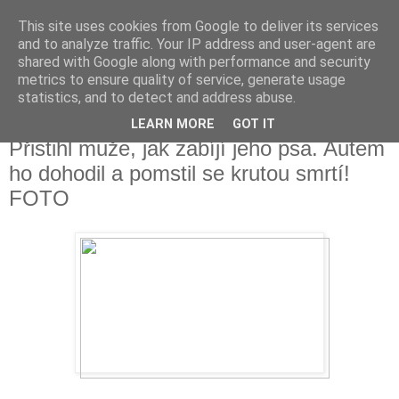
This site uses cookies from Google to deliver its services
Fakečlánky
and to analyze traffic. Your IP address and user-agent are
shared with Google along with performance and security
metrics to ensure quality of service, generate usage
Věř všemu co tady vidíš.
statistics, and to detect and address abuse.
LEARN MORE
GOT IT
úterý 23. ledna 2018
Přistihl muže, jak zabíjí jeho psa. Autem
ho dohodil a pomstil se krutou smrtí!
FOTO