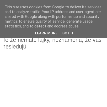
This site uses cookies from Google to deliver its services
Fakečlánky
and to analyze traffic. Your IP address and user-agent are
shared with Google along with performance and security
metrics to ensure quality of service, generate usage
Věř všemu co tady vidíš.
statistics, and to detect and address abuse.
LEARN MORE
GOT IT
středa 31. ledna 2018
To že nemáte lajky, neznamená, že vás
nesledujú