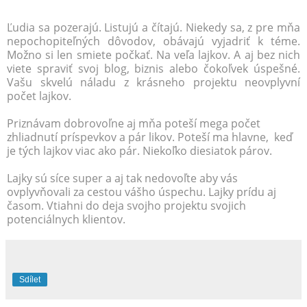
Ľudia sa pozerajú. Listujú a čítajú. Niekedy sa, z pre mňa
nepochopiteľných dôvodov, obávajú vyjadriť k téme.
Možno si len smiete počkať. Na veľa lajkov. A aj bez nich
viete spraviť svoj blog, biznis alebo čokoľvek úspešné.
Vašu skvelú náladu z krásneho projektu neovplyvní
počet lajkov.
Priznávam dobrovoľne aj mňa poteší mega počet
zhliadnutí príspevkov a pár likov. Poteší ma hlavne, keď
je tých lajkov viac ako pár. Niekoľko diesiatok párov.
Lajky sú síce super a aj tak nedovoľte aby vás
ovplyvňovali za cestou vášho úspechu. Lajky prídu aj
časom. Vtiahni do deja svojho projektu svojich
potenciálnych klientov.
Sdílet