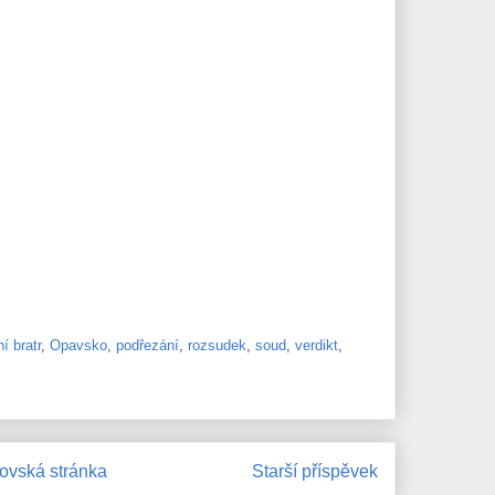
í bratr
,
Opavsko
,
podřezání
,
rozsudek
,
soud
,
verdikt
,
vská stránka
Starší příspěvek