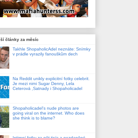
ší články za měsíc
Takhle ShopaholicAdel neznáte: Snímky
v prádle vyrazily fanouškům dech
Na Reddit unikly explicitní fotky celebrit.
Je mezi nimi Sugar Denny, Lela
Ceterová ,Satnady i Shopaholicadel
Shopaholicadel's nude photos are
going viral on the internet. Who does
she think is to blame?
Intimní fotky za pět tisíc a nezdaněné