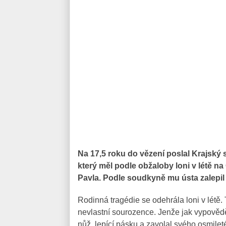
Na 17,5 roku do vězení poslal Krajský 
který měl podle obžaloby loni v létě n
Pavla. Podle soudkyně mu ústa zalepil
Rodinná tragédie se odehrála loni v létě.
nevlastní sourozence. Jenže jak vypověděl
nůž, lepící pásku a zavolal svého osmilet