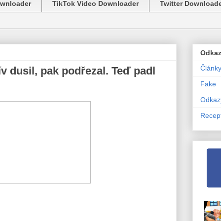
ownloader
TikTok Video Downloader
Twitter Download
Odka
Článk
ív dusil, pak podřezal. Teď padl
Fake
Odkaz
Recep