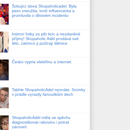
Šokující slova Shopaholicadel. Byla
jsem zneužita, tvrdí influencerka a
promluvila o děsivém incidentu
Intimní fotky za pět tisíc a nezdaněné
příjmy! Shopaholic Adél prodává své
tělo, zatímco ji požírají štěnice
Česko vypne elektřinu a internet.
Takhle ShopaholicAdel neznáte: Snímky
v prádle vyrazily fanouškům dech
ShopaholicAdél měla ve spěchu
diagnostikovat rakovinu i potrat
zároveň.