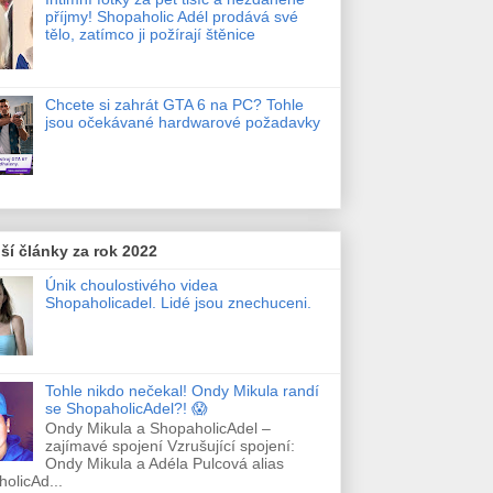
příjmy! Shopaholic Adél prodává své
tělo, zatímco ji požírají štěnice
Chcete si zahrát GTA 6 na PC? Tohle
jsou očekávané hardwarové požadavky
ší články za rok 2022
Únik choulostivého videa
Shopaholicadel. Lidé jsou znechuceni.
Tohle nikdo nečekal! Ondy Mikula randí
se ShopaholicAdel?! 😱
Ondy Mikula a ShopaholicAdel –
zajímavé spojení Vzrušující spojení:
Ondy Mikula a Adéla Pulcová alias
olicAd...