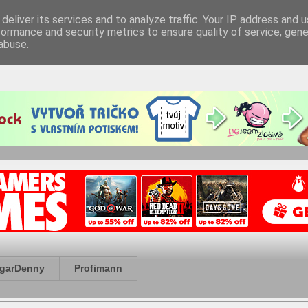
deliver its services and to analyze traffic. Your IP address and 
formance and security metrics to ensure quality of service, gen
abuse.
garDenny
Profimann