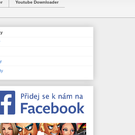
er
Youtube Downloader
zy
y
y
ty