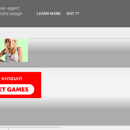
user-agent
erate usage
LEARN MORE
GOT IT