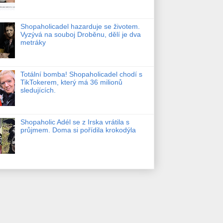
Shopaholicadel hazarduje se životem.
Vyzývá na souboj Droběnu, dělí je dva
metráky
Totální bomba! Shopaholicadel chodí s
TikTokerem, který má 36 milionů
sledujících.
Shopaholic Adél se z Irska vrátila s
průjmem. Doma si pořídila krokodýla