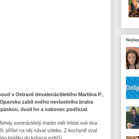
Nejlep
soud v Ostravě devatenáctiletého Martiina P.,
a Opavsku zabít svého nevlastního bratra
 páskou, dusil ho a nakonec podřezal.
 Tehdy osmnáctiletý martin měl hlídat své dva
, přišel na něj nával vzteku. Z kuchyně vzal
ého brášku do ložnice rodičů.