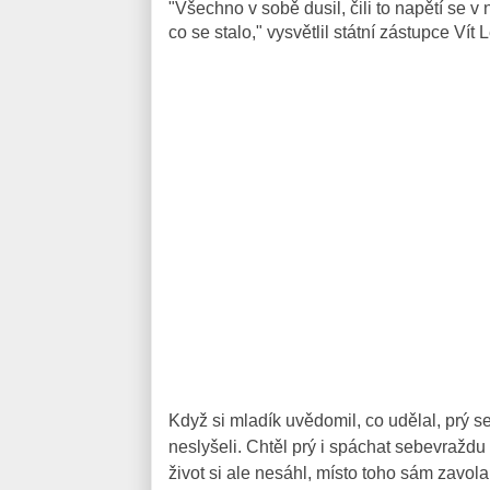
"Všechno v sobě dusil, čili to napětí se v
co se stalo," vysvětlil státní zástupce Vít 
Když si mladík uvědomil, co udělal, prý se
neslyšeli. Chtěl prý i spáchat sebevražd
život si ale nesáhl, místo toho sám zavolal 