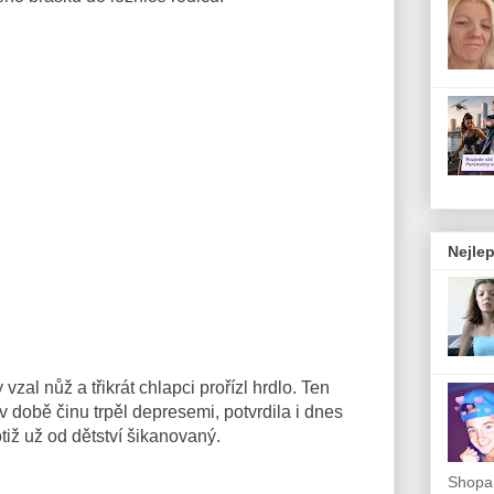
Nejlep
zal nůž a třikrát chlapci prořízl hrdlo. Ten
v době činu trpěl depresemi, potvrdila i dnes
otiž už od dětství šikanovaný.
Shopah