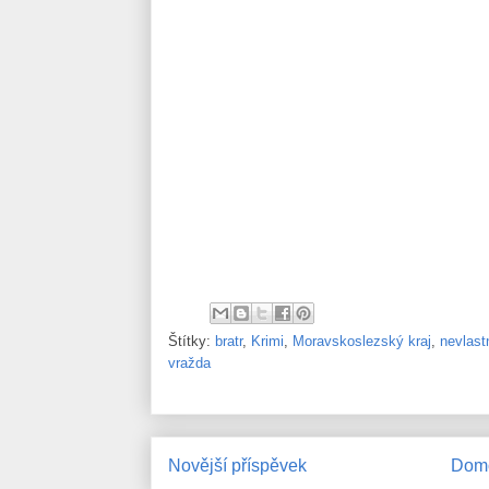
Štítky:
bratr
,
Krimi
,
Moravskoslezský kraj
,
nevlastn
vražda
Novější příspěvek
Domo