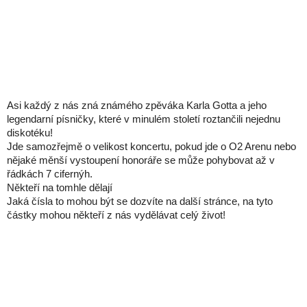
Asi každý z nás zná známého zpěváka Karla Gotta a jeho
legendarní písničky, které v minulém století roztančili nejednu
diskotéku!
Jde samozřejmě o velikost koncertu, pokud jde o O2 Arenu nebo
nějaké měnší vystoupení honoráře se může pohybovat až v
řádkách 7 cifernýh.
Někteří na tomhle dělají
Jaká čísla to mohou být se dozvíte na další stránce, na tyto
částky mohou někteří z nás vydělávat celý život!