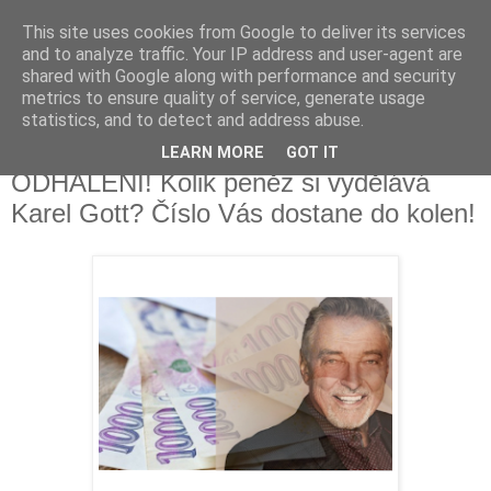
This site uses cookies from Google to deliver its services
Fakečlánky
and to analyze traffic. Your IP address and user-agent are
shared with Google along with performance and security
metrics to ensure quality of service, generate usage
Věř všemu co tady vidíš.
statistics, and to detect and address abuse.
LEARN MORE
GOT IT
neděle 15. července 2018
ODHALENÍ! Kolik peněz si vydělává
Karel Gott? Číslo Vás dostane do kolen!