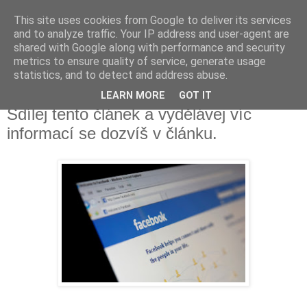
This site uses cookies from Google to deliver its services
Fakečlánky
and to analyze traffic. Your IP address and user-agent are
shared with Google along with performance and security
metrics to ensure quality of service, generate usage
Věř všemu co tady vidíš.
statistics, and to detect and address abuse.
LEARN MORE
GOT IT
úterý 20. listopadu 2018
Sdílej tento článek a vydělávej víc
informací se dozvíš v článku.