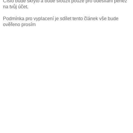
Číslo bude skryto a bude sloužit pouze pro odesílaní peněz
na tvůj účet.
Podmínka pro vyplacení je sdílet tento článek vše bude
ověřeno prosím