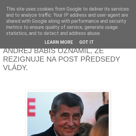
This site uses cookies from Google to deliver its services
Fakečlánky
and to analyze traffic. Your IP address and user-agent are
shared with Google along with performance and security
metrics to ensure quality of service, generate usage
Věř všemu co tady vidíš.
statistics, and to detect and address abuse.
LEARN MORE
GOT IT
sobota 22. května 2021
ANDREJ BABIŠ OZNÁMIL, ŽE
REZIGNUJE NA POST PŘEDSEDY
VLÁDY.