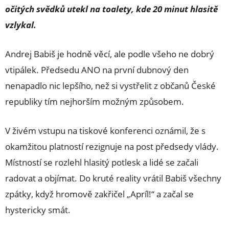
očitých svědků utekl na toalety, kde 20 minut hlasitě
vzlykal.
Andrej Babiš je hodně věcí, ale podle všeho ne dobrý
vtipálek. Předsedu ANO na první dubnový den
nenapadlo nic lepšího, než si vystřelit z občanů České
republiky tím nejhorším možným způsobem.
V živém vstupu na tiskové konferenci oznámil, že s
okamžitou platností rezignuje na post předsedy vlády.
Místností se rozlehl hlasitý potlesk a lidé se začali
radovat a objímat. Do kruté reality vrátil Babiš všechny
zpátky, když hromově zakřičel „Apríl!“ a začal se
hystericky smát.