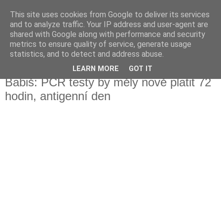
This site uses cookies from Google to deliver its services
Fakečlánky
and to analyze traffic. Your IP address and user-agent are
shared with Google along with performance and security
metrics to ensure quality of service, generate usage
Věř všemu co tady vidíš.
statistics, and to detect and address abuse.
LEARN MORE
GOT IT
čtvrtek 14. října 2021
Babiš: PCR testy by měly nově platit 72
hodin, antigenní den