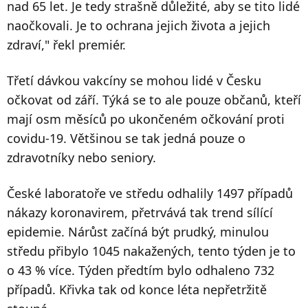
nad 65 let. Je tedy strašně důležité, aby se tito lidé
naočkovali. Je to ochrana jejich života a jejich
zdraví," řekl premiér.
Třetí dávkou vakcíny se mohou lidé v Česku
očkovat od září. Týká se to ale pouze občanů, kteří
mají osm měsíců po ukončeném očkování proti
covidu-19. Většinou se tak jedná pouze o
zdravotníky nebo seniory.
České laboratoře ve středu odhalily 1497 případů
nákazy koronavirem, přetrvává tak trend sílící
epidemie. Nárůst začíná být prudký, minulou
středu přibylo 1045 nakažených, tento týden je to
o 43 % více. Týden předtím bylo odhaleno 732
případů. Křivka tak od konce léta nepřetržitě