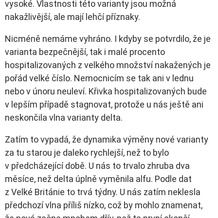
vysoké. Vlastnosti této varianty jsou možná
nakažlivější, ale mají lehčí příznaky.
Nicméně nemáme vyhráno. I kdyby se potvrdilo, že je
varianta bezpečnější, tak i malé procento
hospitalizovaných z velkého množství nakažených je
pořád velké číslo. Nemocnicím se tak ani v lednu
nebo v únoru neuleví. Křivka hospitalizovaných bude
v lepším případě stagnovat, protože u nás ještě ani
neskončila vlna varianty delta.
Zatím to vypadá, že dynamika výměny nové varianty
za tu starou je daleko rychlejší, než to bylo
v předcházející době. U nás to trvalo zhruba dva
měsíce, než delta úplně vyměnila alfu. Podle dat
z Velké Británie to trvá týdny. U nás zatím neklesla
předchozí vlna příliš nízko, což by mohlo znamenat,