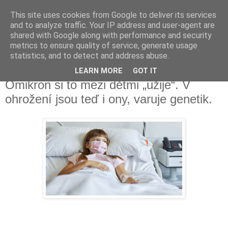
This site uses cookies from Google to deliver its services
Fakečlánky
and to analyze traffic. Your IP address and user-agent are
shared with Google along with performance and security
metrics to ensure quality of service, generate usage
Věř všemu co tady vidíš.
statistics, and to detect and address abuse.
LEARN MORE
GOT IT
pondělí 27. prosince 2021
Omikron si to mezi dětmi „užije“. V
ohrožení jsou teď i ony, varuje genetik.