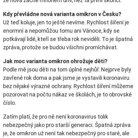
že nová začne mnohem dřív, než ta první skončí.
Kdy převládne nová varianta omikron v Česku?
Už teď koluje, jen to ještě nevíme. Rychlost šíření je
enormní a nepomůžou tomu ani Vánoce, kdy se
potkávají lidé, kteří se třeba rok neviděli. To je špatná
zpráva, protože se budou všichni promíchávat.
Jak moc varianta omikron ohrožuje děti?
Podle mě jsou děti na tom úplně nejhůř. Nejprve byly
zavřené rok doma a pak jsme je vystavili koronaviru
bez nějaké výrazné ochrany. Rychlost šíření můžeme
pozorovat na počtu nákaz ve školách, je to obrovské
číslo.
Zatím platí, že pro ně není koronavirus tolik
nebezpečný jako pro starší generaci. Špatná zpráva
je, že omikron už není tak nebezpečný pro staré, ale